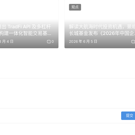
观点
这套框架。到第二天结束时，你会明显感觉 Claude 的输出质量比
推出 TradFi API 及多杠杆
解读大航海时代投资机遇，景
构建一体化智能交易基础
长城基金发布《2026年中国企
业出海报告》
3 月 4 日
0
2026 年 6 月 5 日
单次对话中能够「记住」的全部文本量。你可以把它理解为工作记
多支持 20 万 token，部分层级可支持 100 万 token，大约相当于 15
会逐渐退出有效上下文。Claude 并不会像人类一样真正「忘
口里——但模型会对距离当前对话较远的内容分配更少注意力。
的上下文前置。把关键指令、质量标准和参考资料放在开头，把
提交
靠近当前问题的内容，以及最开始出现的内容。