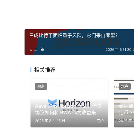
比如，「你是一位专注于 SaaS 指标的资深
背景（Context）：给 Claude 提供必要的上下
这个任务服务于什么项目？受众是谁？目前进展到哪
三成比特币面临量子风险，它们来自哪里？
任务（Task）：明确说明你想要什么。
「分析这组数据」太模糊。
上一篇
2026 年 5 月 20 
「找出这组收入数据中最重要的三个趋势，解释它
号」，这才是清晰的任务。
相关推荐
格式（Format）：说明你希望输出长什么样。
观点
观点
是项目符号列表？两页报告？一个段落？一封邮件？如
定符合你的偏好。
Aave 推出 Horizon 计划，借贷
麦肯锡 
限制条件（Constraints）：说明你不想要什么
协议如何将 RWA 作为收益来
定币 3
源？
实支付
比如：「不要使用企业黑话。不要添加免责声明。不
2025 年 3 月 15 日
0
2026 年 
限制条件是去掉那种「AI 味」泛泛而谈内容最快