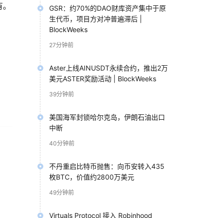
有。
GSR：约70%的DAO财库资产集中于原
生代币，项目方对冲普遍滞后 |
BlockWeeks
27分钟前
Aster上线AINUSDT永续合约，推出2万
美元ASTER奖励活动 | BlockWeeks
39分钟前
美国海军封锁哈尔克岛，伊朗石油出口
中断
。
40分钟前
不丹重启比特币抛售：向币安转入435
枚BTC，价值约2800万美元
49分钟前
Virtuals Protocol 接入 Robinhood