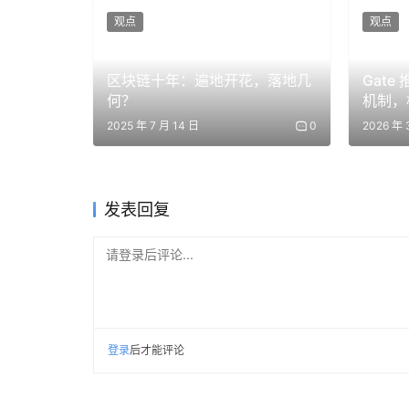
观点
观点
用两天时间，在你写的每一个 Prompt 里练习
高出一截。
区块链十年：遍地开花，落地几
Gate 
何？
机制，
第 3–4 天：理解上下文窗口
设施
2025 年 7 月 14 日
0
2026 年 
Claude 有一个上下文窗口。它指的是模型在
Opus 4.7 和 Sonnet 4.6 在标准 API 中最
发表回复
75 万个英文单词。
请登录后评论...
这为什么重要？因为当对话变长时，较早的信息可能
记」它们——从技术上说，它们仍然在上下文窗
实际使用中的经验是：对于长项目，要把最重要
登录
后才能评论
任务放在结尾。Claude 最重视两类信息：最