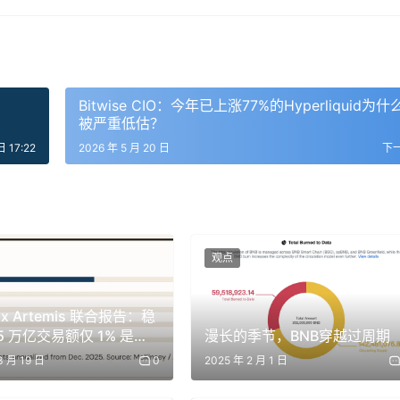
金融分析师」，和「你是一个乐于助人的助手」，最终输出会完全不
文。
一步？有哪些信息是 Claude 本来不知道、但必须知道的？
Bitwise CIO：今年已上涨77%的Hyperliquid为什
被严重低估？
日 17:22
2026 年 5 月 20 日
下
们为什么会影响一次 B 轮融资，并指出投资人可能注意到的风
观点
果你不说明，Claude 就会自己猜。而 Claude 的猜测，
x Artemis 联合报告：稳
。
5 万亿交易额仅 1% 是真
漫长的季节，BNB穿越过周期
，C 端使用可忽略不计
要超过 500 字。」
3 月 19 日
0
2025 年 2 月 1 日
的方法。