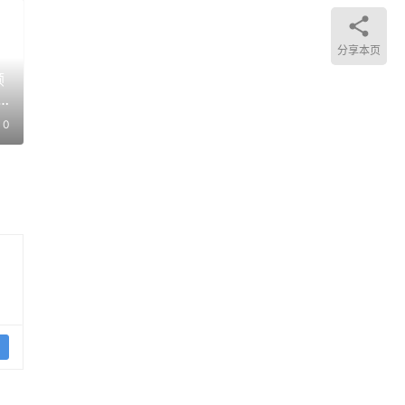
之前
分享本页
顺
0
忆。
 万到
当前