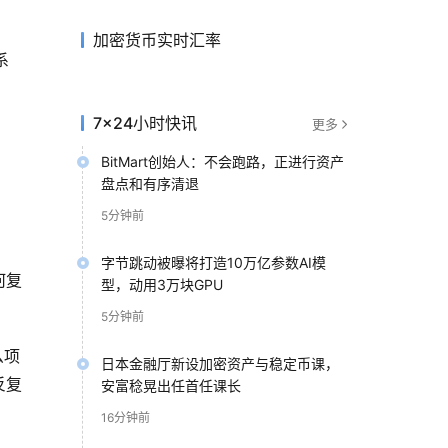
、
加密货币实时汇率
系
7×24小时快讯
更多
BitMart创始人：不会跑路，正进行资产
盘点和有序清退
5分钟前
字节跳动被曝将打造10万亿参数AI模
何复
型，动用3万块GPU
5分钟前
么项
日本金融厅新设加密资产与稳定币课，
反复
安富稔晃出任首任课长
16分钟前