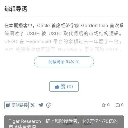
编辑导语
在本期播客中，Circle 首席经济学家 Gordon Liao 首次系
统阐述了 USDH 被 USDC 取代背后的市场结构逻辑。
USDC 在 Hyperliquid 平台的余额过去一年翻了一倍，
90% 的储备收益回流至 Hyperliquid 用于回购 HYPE，
Coinbase 担任国库部署方，Circle 担任技术部署方并质押
阅读剩余 94%
50 万枚 HYPE 。
Gordon 还对长端美债利率进行了拆解。当前 30 年期收益
赞
(0)
率突破 5% 主要由期限溢价驱动，而稳定币正在悄悄成为美
债的边际买家，2026 年 Q1 仅 USDC 链上结算量就达到
21 万亿美元，稳定币集中买入短期美债实质上压低了美国
0
0
复制链接
国债的整体加权久期，可能为长端利率提供反向支撑。
Tiger Research：链上风险操盘者，147万亿与70亿的
此外，节目对 CLARITY 法案的卡点判断、对 OpenAI 诉讼
市场体量鸿沟