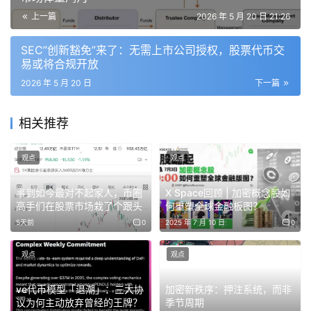
案后 AI 价值在哪一层捕获的分歧都值得关注。
上一篇
2026 年 5 月 20 日 21:26
SEC”创新豁免”来了：无需上市公司授权，股票代币交
精华语录
易或将合规开放
2026 年 5 月 20 日
下一篇
USDH 被 USDC 取代
相关推荐
「这本质上是一次流动性超新星事件。作为链上最主导
的永续合约平台，它使用的抵押资产也会被辐射到整个
观点
观点
链上经济。」
「八九个月前那次治理投票选了一个不同的参考资产。
事到如今最对不起家人，币圈
X Space回顾 | 加密概念股如
但随着平台的成长和成熟，它们也需要与更传统的机构
高手们在股票市场栽了个跟头
何重塑全球金融板图？
打交道，使用高质量、机构级的抵押资产是其中关键的
5天前
0
2025 年 7 月 10 日
0
一部分。」
「任何能截留 TVL 的地方——交易所也好，预测市场
观点
观点
也好——都会想办法把这笔浮动利率变现，凭什么要把
这个钱让给第三方？」
ve代币模型「退潮」：三大协
加密新秩序：押注系统，而非
议为何主动放弃曾经的王牌？
季节周期
「对 Coinbase 和 Circle 来说，这是把一个新兴竞争