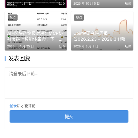
2026 年 4 月 1 日
0
2025 年 10 月 5 日
0
对手中和掉了的战略动作。Coinbase 作为抵押品管理
方，把自己安插在这个新基础设施的关键节点上。」
观点
观点
稳定币的多重属性
AI+区块链终极对决：MCP协
CoinW研究院周报
引爆链上智能体革命，下一个
(2026.2.23 – 2026.3.1期)
「关于稳定币到底是交换媒介还是价值储存，我们看到
万亿赛道诞生？
2025 年 4 月 25 日
0
2026 年 3 月 3 日
0
它可以同时是多种东西。在支付场景里它是交换媒介，
在这个场景里它是资本流动性和抵押品流动性的载体。
发表回复
随着系统规模扩大、机构化程度提高，后者会变得越来
越重要。」
请登录后评论...
「Agent 大概会想要一只钱在闲置时能持续付息的货币
市场基金，但只要它一动手付款，就会希望那笔钱被包
装成稳定币，光是用证券付款的合规文书工作就让人受
不了。」
登录
后才能评论
提交
OpenAI 案件与 AI 价值捕获
「LLM 那一层几乎没有什么价值捕获。这些 AI Labs
花几百亿美元为我们这些人提供免费服务，本质上是在