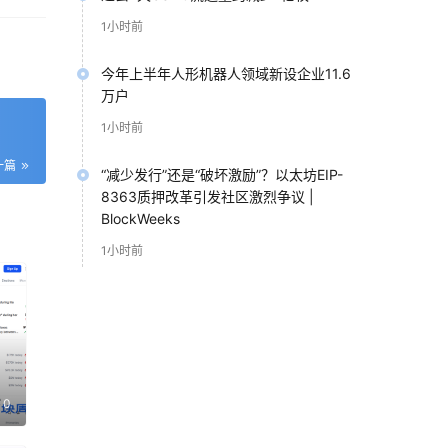
技
1小时前
最终
今年上半年人形机器人领域新设企业11.6
万户
握算
1小时前
数，
一篇
“减少发行”还是“破坏激励”？以太坊EIP-
e
8363质押改革引发社区激烈争议 |
BlockWeeks
1小时前
0