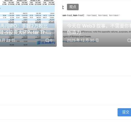
观点
ish再闯IPO：手握2万枚比
今天在 Web3 叙事，不需要你
谷投资大佬Peter Thiel
创造力
支持 | BlockWeeks
8 月 23 日
0
2025 年 12 月 30 日
提交
交的持仓披露文件，通常用于观察大型基金在美股、ETF 及相关期