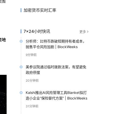
及围
加密货币实时汇率
7×24小时快讯
更多
资地
分析师：比特币跌破短期持有者成本，
抛售平仓风险加剧 | BlockWeeks
9分钟前
美参议院通过临时拨款法案，有望避免
政府停摆
20分钟前
Kalshi推出AI风险管理工具Blanket拟打
造小企业“保险替代方案” | BlockWeeks
31分钟前