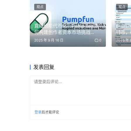
观点
观点
直播也能代币化？Pump.fun如
Bull
何构建创作者资本市场挑战
特币，硅
Twitch与Kick
带头坐镇
2025 年 9 月 16 日
0
2025 年 
发表回复
请登录后评论...
这里需要先解释一下，什么是 13F。
登录
后才能评论
13F 是美国机构投资管理人每季度向 SEC 提