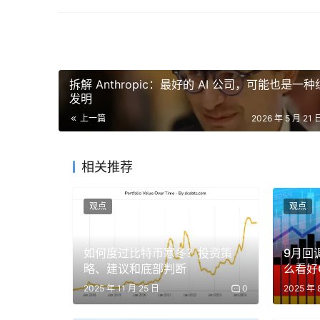
根据市场报道，Situational Awareness 
对冲基金指数，而它的特别之处，在于
并非单纯看
会流向哪里。
拆解 Anthropic：最好的 AI 公司，可能也是一
正如文初所言，他的底层逻辑是如果 AGI 真
发明
力、电力、数据中心、存储、光通信、半导体设
上一篇
2026 年 5 月 21 
而是靠一批 AI 基础设施高弹性标的拉开差距：譬如 Bloo
Scientific 等。
相关推荐
观点
观点
如何度过比特币寒冬？投资策
9月回
略、建议和底部判断
么看好
2025 年 11 月 25 日
0
2025 年 