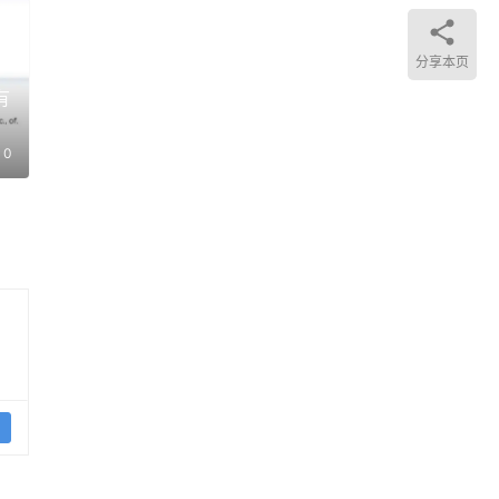
分享本页
有
0
权上