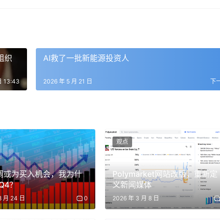
在 2025 年上半年扣费后净回报约 +47%，明显跑赢同期标普 500 和科
多「科技股」，而是高度聚焦 AI 基础设施，押注 AI 资本开支
种组织
AI救了一批新能源投资人
的加速到来，那么最先被重估的，不一定是应用层公司，而是那些掌
备和能源资源的公司，因此它的高收益也并不是依赖简单买入指
日 13:43
2026 年 5 月 21 日
下
m Energy、Sandisk、Lumentum、CoreWeave、Cor
观点
调或为买入机会，我为什
Polymarket网站改版，重新定
Q4？
义新闻媒体
8 月 24 日
0
2026 年 3 月 8 日