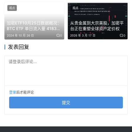
观点
观点
但如果国内用户想用海外大模型（OpenAI、Anthropic、
Google等）会碰到网络环境、支付渠道、身份验证等诸
加密ETF10月25日数据概况：
从贵金属到大宗美股，加密平
BTC ETF 单日流入量 4183万
台正在重塑全球资产定价权
多，这些都是门槛。
美元
2024 年 10 月 26 日
0
2026 年 3 月 17 日
0
有门槛就有生意。AI中转站应运而生。现在在很多自媒体平
发表回复
台上，都声称AI API中转站是2026年最赚钱的项目之一，
这其实并不假。
请登录后评论...
AI中转站也可以理解为AI黄牛。它把不同AI模型厂商的接口
打包成一个统一的出口，它在后台帮用户对接所有模型。用
户也省去了科学上网，研究怎么用外币支付等问题。
登录
后才能评论
提交
在淘宝、闲鱼、小红书上，可以看到很多这类帖子，价格低
到离谱。