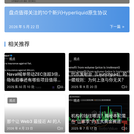
盘点值得关注的10个新兴Hyperliquid原生协议
虽然邵律师也看到也有律师同行针对此事件称某AI中转站站
长被上海警方刑拘，但因目前未见官方通报，案件的具体案
2026 年 5 月 22 日
下一篇
由和处理情况尚无法确认。
相关推荐
这两年国内AI应用需求爆发，但因为海外大模型有地区限
制，做AI中转站的人越来越多。说白了就是国内用户想用但
观点
观点
用不了，中转站帮你打通渠道，收一笔过路费。
Naval喊单带动ZEC涨超3倍，
代币发射台（Launchpad）的
所以，借由这个案例，我们可以聊一聊，当前火爆的AI中转
隐私叙事还有哪些项目值得关
潜规则：为何上涨与你无关？​
注？
站的生意还能不能做？普通人做AI中转站可能涉及哪些风
2025 年 10 月 10 日
0
2025 年 9 月 20 日
0
险？
观点
观点
AI中转站的暴利生意
机构的钱往哪流？揭秘本轮潜
那个让 Web3 最接近 AI 的人
在“山寨季”的五大黄金赛道
据新华社报道，中国日均Token调用量自2024年初至2026
2026 年 4 月 23 日
0
2025 年 7 月 17 日
0
年3月，已增长超千倍。需求摆在那里。