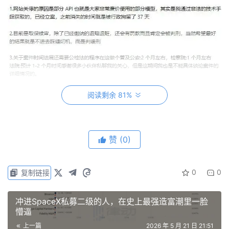
阅读剩余 81%
赞
(0)
0
0
复制链接
冲进SpaceX私募二级的人，在史上最强造富潮里一脸
懵逼
上一篇
2026 年 5 月 21 日 21:51