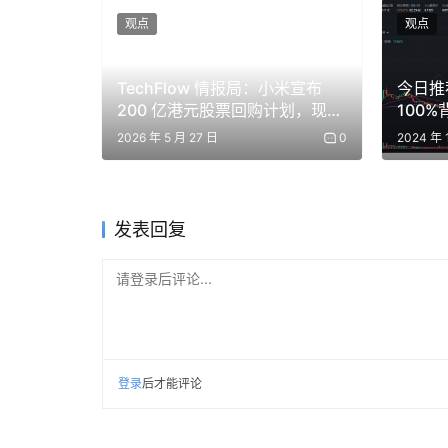
观点
观点
纯玩梗自黑是挺有趣的，回答当然也只是个段子
像和这种没啥区别？
TechFlow 情报局：小米宣布
今日推荐
200 亿港元股票回购计划，现货
100
把这份简历里的内容换一下，换成知名高校计算机系绩点
黄金跌近 1%
操控还
2026 年 5 月 27 日
0
2024 年 
CFA 一级、校运动会前五十…
格式一模一样，逻辑也一模一样，只是内容没有
发表回复
站在马斯克的位置上看，你 Python 什么水
请登录后评论...
评论区里也不止有段子手。有人认真贴出了自己
作签证，还有人列论文清单和会议演讲…
这些人比起来肯定是真心想去的。
登录
后才能评论
但你拉回来看，他们做的事和这个荒诞抖机灵帖
望凑出一个「我很优秀」的印象。