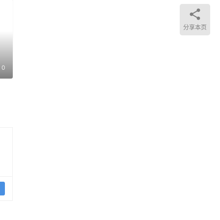
上好
分享本页
0
办工
，希