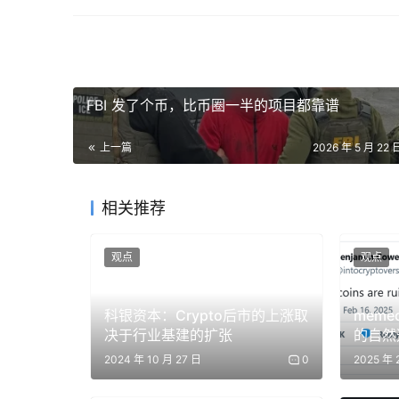
谓的「简历」，看着非常荒诞：
FBI 发了个币，比币圈一半的项目都靠谱
上一篇
2026 年 5 月 22 
相关推荐
观点
观点
科银资本：Crypto后市的上涨取
meme
决于行业基建的扩张
的自然
不成熟
2024 年 10 月 27 日
0
2025 年 