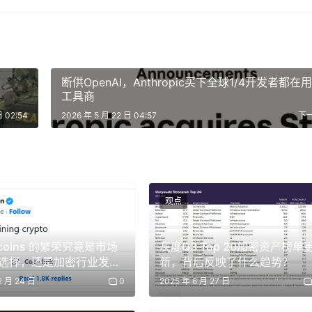
断供OpenAI，Anthropic买下全球1/4开发者都在
工具商
日 02:54
2026 年 5 月 22 日 04:57
下
观点
coins 的繁荣究竟是市场
灰度Q3 Top 20加密资产榜单
选择，还是加密行业发展
新，背后反映了什么趋势？
的反映？
2 月 24 日
0
2025 年 6 月 27 日