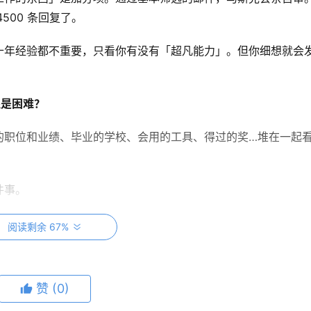
500 条回复了。
十年经验都不重要，只看你有没有「超凡能力」。但你细想就会
还是困难？
的职位和业绩、毕业的学校、会用的工具、得过的奖…堆在一起
件事。
阅读剩余 67%
赞
(0)
抖机灵的占多数。而目前最高赞回复是一个叫 Greg 的网友贴了