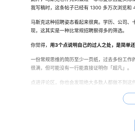
我写稿时，这条帖子已经有 1300 多万次浏览和 4
马斯克这种招聘姿态看起来很爽。学历、公司、
现，这其实是一种比常规招聘狠得多的筛选。
你觉得，
用3个点说明自己的过人之处，是简单
一份常规思维的简历至少一页纸，过去多份工作
很满，但可能没有一行能直接证明你「超凡」。
点进评论区，你也会发现绝大多数人都做不到这
简历，其实讲究“表演效率”
我刷了一圈底下的评论区，大致看明白了。
4500 条回复，画风你大概都能猜的到，肯定是