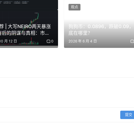
观点
，但其实也是一面镜子。仔细想一想，我曾经投过的简历，本质
 | 大写NEIRO两天暴涨
狗狗币：0.0896，跌破0.09，
%背后的阴谋与真相：市场
底在哪里？
 3.8、校篮球队两年、熟练掌握 Python 和 Java、自学
是社区奇迹？
10 月 12 日
0
2026 年 6 月 4 日
那么离谱，但本质还是
无差别的把你有的东西一条一条列出来。
平，跟你能不能用打嗝背字母表，区别其实不大了。
的学位证书，也有人甩孩子的常春藤录取信，有人拍护照照片求
提交
是一样的：罗列资质，堆经历，无差别的列出任何可能的闪光点