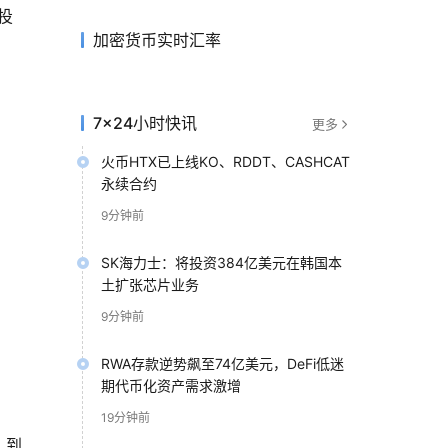
投
加密货币实时汇率
7×24小时快讯
更多
火币HTX已上线KO、RDDT、CASHCAT
永续合约
9分钟前
SK海力士：将投资384亿美元在韩国本
土扩张芯片业务
9分钟前
RWA存款逆势飙至74亿美元，DeFi低迷
期代币化资产需求激增
19分钟前
。到