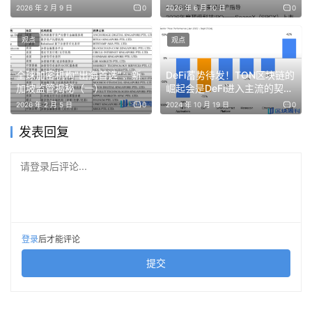
着陆
2026 年 2 月 9 日
0
2026 年 6 月 10 日
0
值得注意的是，大多数大型交易所倾向于上线更多永续合约
而非现货。例如，币安在过去 16 个月中新增了 305 个永
观点
观点
续合约市场，而现货市场仅新增 125 个，这些永续合约大
全球加密机构“出海首选”：新
DeFi蓄势待发！TON区块链的
多是 Memecoin 和 AI 相关的代币合约。
加坡监管揭秘（一）
崛起会是DeFi进入主流的契机
吗？
2026 年 2 月 5 日
0
2024 年 10 月 19 日
0
相反，像 MEXC、BingX 和 Gate 这样上线永续合约最多的
发表回复
交易所，在现货上线方面甚至更加激进。因为对较小资产的
杠杆需求要低得多，且主要是为了满足极小众的风险偏好。
请登录后评论...
与现货交易不同，永续合约由于合规性要求，上线时间通常
更长，且对特定合约的需求也较低。自 2025 年 1 月以
来，CoinGecko 上新了 7,803 个代币，而前 11 大 CEX 仅
登录
后才能评论
新增了 1030 个代币的永续合约，外加 200 多个 RWA 永
提交
续合约。
2. 前 11 大 Perp CEX 的月均交易量在 2026 年降至