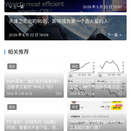
上一篇
2026 年 5 月 22 日 15:07
天津卫走出的80后，即将成为第一个去火星的人
2026 年 5 月 22 日 16:09
下一篇
相关推荐
自 2025 年 1 月以来，MEXC 和 BingX 是上线永续合约数
观点
观点
量最多的前两大交易所，分别新增了 879 个和 565 个新合
约，平均每月分别新增 55 个和 35 个合约。这两家交易所
DeFi革命：我们真的需要SEC
CS2饰品逆市上涨：当“龙狙”
当数字交易的”中间人”吗？
上链 ，NFT市场能否再次迎来
对长尾加密资产采取了更激进的永续合约上线策略。
夏天？
2025 年 4 月 26 日
0
2025 年 3 月 13 日
0
在前 11 大 CEX 中，有 6 家平均每月上线的永续合约少于
观点
观点
20 个，反映出更为保守的策略。Crypto.com 新增的永续
合约最少，从 2025 年 12 月的每月 2 个到 2026 年 4 月
FT 专栏：比特币的《仇恨》
2500亿美元抢筹SpaceX，闲
的最高 13 个不等。
时刻，重要的不是下坠，而是
鱼卖起打新门票？