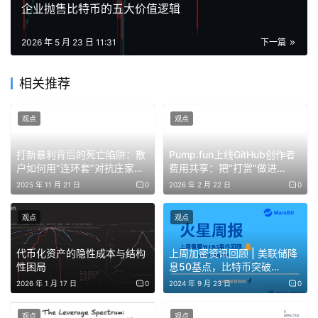
企业抛售比特币的五大价值逻辑
虽然顶层设计有了，但在具体业务推广中，三大运营商的步
调并不一致。5月20日，《豹变》致电上海电信客服，从通
2026 年 5 月 23 日 11:31
下一篇
话情况看，客服对token套餐显得有些陌生，需要在后台搜
相关推荐
索“token”才能对着资料介绍该套餐价格，但对如何使用
token并不熟悉。且在这个过程中，甚至多次出现英文拼写
观点
观点
错误。
打新暴利背后的死亡陷阱：散
Pump.fun上线GitHub创作者
浙江移动客服在搜索“token”后，开始介绍“云电脑”业务：
户如何用“连环套”对抗庄家狙
费用共享：把“打赏”做进
面向B端企业，员工可通过云端的虚拟桌面，访问公司内网
击？
meme币工厂的资金管道
2025 年 11 月 21 日
0
2026 年 2 月 22 日
0
和操作专业软件。但客服并不熟悉面向C的token套餐。而
在温州联通线下营业厅，工作人员对token套餐亦不了解，
观点
观点
店内也没有摆放相关物料。
代币化资产的隐性成本与结构
上周加密资讯回顾 | 美联储降
性困局
息50基点，比特币突破
尽管市场还没打开，但跟市面上的主流大模型相比，电信
63000美金
2026 年 1 月 17 日
0
2024 年 9 月 23 日
0
token套餐可以直接用手机话费购买，并支持跨模型使用。
用户购买token额度后，通过API接口可按需调用30余款主
观点
观点