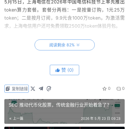
5月15日，上海电信在2026年中国电信科技节上率先推出
token算力套餐。套餐分两档：一是按量订购，1元25万
token；二是按月订阅，9.9元含1000万token。为激活需
求，上海电信用户还可免费领取2500万token体验月包。
两天后，中国电信面向全国，推出系列试商用token套餐，
阅读剩余 82%
面向开发者及中小微企业客户，提供“token+连接+安全”一
体化服务。与此同时，中国移动、中国联通相继向C端用户
推出token产品。
赞
(0)
0
0
复制链接
在社交媒体上，一些网友表示：“先免费试用，等你上瘾了
再涨价，这套路我熟。”而更多人吐槽收费贵。作为对比，4
SEC 推动代币化股票，传统金融行业开始着急了？
月26日，DeepSeek官方发布API价格调整公告，下调全系
API输入缓存命中价，V4Pro版模型的百万tokens输入缓存
上一篇
2026 年 5 月 23 日 09:28
命中低至0.025元，约合电信价格的1/40。