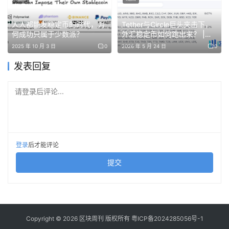
流大模型，将AI能力集成到自己的软件或自动化流程中。而
如果直接在大模型公司充值，余额只能在该模型上使用。不
人人都能发稳定币的时代，为
Tether与Circle巨头夹击下，
何成功只属于少数派？
外汇稳定币如何跑出来？ |
同模型各有所长，如果用户需要用到另一个模型，只能再充
BlockWeeks
2025 年 10 月 3 日
0
2026 年 5 月 24 日
0
值，可能会造成浪费。
发表回复
这类似于用户向运营商购买的手机通用流量包，可用于微
信、抖音、淘宝等APP；而如果买腾讯的定向流量包，就无
请登录后评论...
法打开淘宝、抖音。
对于普通用户而言，如果只是跟大模型日常对话、写写文案
等基础内容，目前主流大模型基本都能胜任。token套餐更
登录
后才能评论
适合爱折腾、有编程基础且会调用API的开发者或AI重度用
提交
户。
运营商的焦虑
Copyright © 2026 区块周刊 版权所有
粤ICP备2024285056号-1