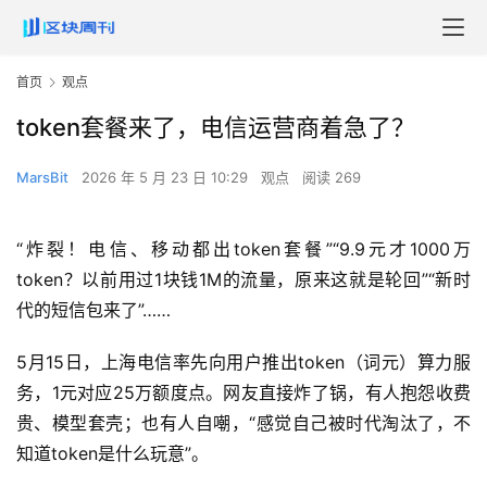
首页
观点
token套餐来了，电信运营商着急了？
MarsBit
2026 年 5 月 23 日 10:29
观点
阅读 269
“炸裂！电信、移动都出token套餐”“9.9元才1000万
token？以前用过1块钱1M的流量，原来这就是轮回”“新时
代的短信包来了”……
5月15日，上海电信率先向用户推出token（词元）算力服
务，1元对应25万额度点。网友直接炸了锅，有人抱怨收费
贵、模型套壳；也有人自嘲，“感觉自己被时代淘汰了，不
知道token是什么玩意”。