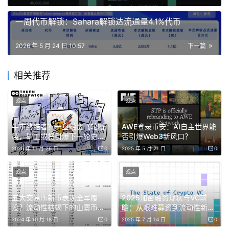
证了一套完整的AI Agent商业化路径。
一周代币解锁：Sahara解锁达流通量4.1%代币
Manus的产品与主流Chatbot不同，它采用“大模型+云端虚
2026 年 5 月 24 日 10:57
下一篇
拟机”的架构，能够自主理解任务、调用工具并完成复杂交
付，从指令到结果实现闭环。
相关推荐
在通用AI Agent领域，Manus、Genspark、Flowith被清华
观点
观点
研究机构视作产品层的主轴。这种“能真正干活的AI”，正是
Meta急需补齐的能力拼图。
牛市终结者？一旦融资飞轮断
AWE登录币安：AI自主世界能
裂，矿工或将引爆下一轮史诗
否引爆Web3新风口？
然而，这场看似完美的“闪婚”，很快就撞上了无法逾越的监
级砸盘潮
2025 年 11 月 26 日
0
2025 年 5 月 21 日
0
管高墙。
观点
观点
2026年1月8日，中国商务部首次公开表态，将会同相关部
门对这笔交易与出口管制、技术进出口等法律法规的一致性
五大交易所新币表现全军覆
2025加密融资现状与VC前
没？流动性枯竭下的山寨币机
瞻：从艰难募资到流动性新范
开展评估调查。
会与风险解析
式
2024 年 10 月 18 日
0
2025 年 7 月 14 日
0