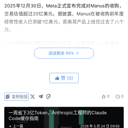
2025年12月30日，Meta正式宣布完成对Manus的收购，
交易估值超过20亿美元。据披露，Manus在被收购前年度
经常性收入已突破1亿美元，距离其产品上线仅过去了八个
月。
一个中国90后团队打造的AI产品，从零到年入一亿美金，
只用了八个月——这个数字放在全球SaaS行业里都是一骑
阅读剩余 89%
绝尘。
收购价格有多夸张？消息人士透露，这笔交易的谈判从接触
赞
(0)
到签约只用了大约十天。真格基金合伙人刘元甚至说，“快
到还怀疑过这是不是一个假的offer”。Meta如此急切，是因
0
0
复制链接
为它输不起。
彼时的AI战场，OpenAI、Google在卷参数、卷基座，扎克
一周省下3亿Token，Anthropic工程师的Claude
Code缓存指南
伯格手里最大的底牌还是那个开源Llama，而Manus是一张
能打的成品牌——它已经在全球付费客户的挑剔目光中，验
上一篇
2026 年 5 月 24 日 09:56