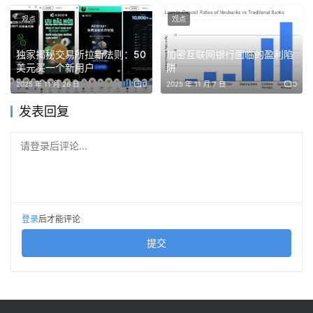
4月27日，审查结论落地：国家发改委外商投资安全审查工
观点
观点
作机制办公室正式作出禁止投资决定，要求当事人撤销收
购。
独家揭秘交易所拉新法则：50
加密互联网银行面临的盈利陷
美元买一个新用户
阱
值得注意的是，这是《外商投资安全审查办法》自2021年
2025 年 11 月 26 日
0
2025 年 11 月 7 日
0
实施以来，首例被公开披露的涉及人工智能领域、并以“禁
发表回复
止”而非“附条件通过”作出的安审决定。
请登录后评论...
Manus此前曾选择屏蔽部分中国区域用户的使用，试图以此
降低审查关注，但最终仍未躲过安全审查的关口。一个北京
AI创业公司的创始人对媒体直言：“对Manus收购案的否
决，对整个行业的政策教育意义很大。”他补充道：“行业对
登录
后才能评论
全球化的资金与市场通道有现实需求，但关键科技领域的安
提交
全底线也不容触碰。”
为什么Manus会被拦下？因为它触碰了一个看似抽象、实则
明确的红线。尽管Manus此前已经将总部迁往新加坡，并在