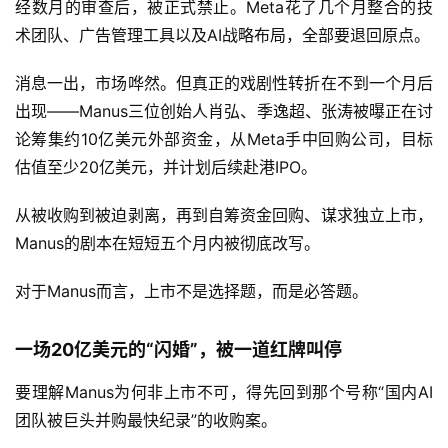
经数月的审查后，被正式禁止。Meta花了几个月整合的技
术团队、广告管理工具以及AI战略布局，全部要退回原点。
消息一出，市场哗然。但真正的戏剧性转折在不到一个月后
出现——Manus三位创始人肖弘、季逸超、张涛被曝正在讨
论筹集约10亿美元外部资金，从Meta手中回购公司，目标
估值至少20亿美元，并计划后续赴港IPO。
从被收购到被迫剥离，再到自筹资金回购、谋求独立上市，
Manus的剧本在短短五个月内被彻底改写。
对于Manus而言，上市不是选择题，而是必答题。
一场20亿美元的“闪婚”，被一道红牌叫停
要理解Manus为何非上市不可，得先回到那个号称“国内AI
团队被巨头并购最快纪录”的收购案。