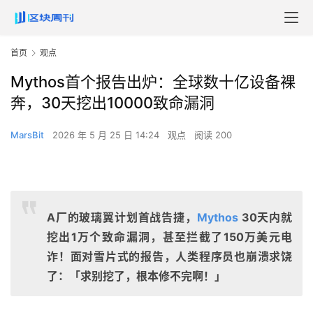
首页
观点
Mythos首个报告出炉：全球数十亿设备裸
奔，30天挖出10000致命漏洞
MarsBit
2026 年 5 月 25 日 14:24
观点
阅读 200
A厂的玻璃翼计划首战告捷，
Mythos
30天内就
挖出1万个致命漏洞，甚至拦截了150万美元电
诈！面对雪片式的报告，人类程序员也崩溃求饶
了：「求别挖了，根本修不完啊！」