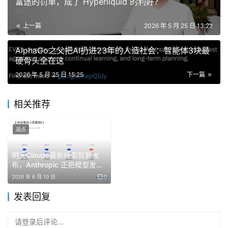
富途的罚单，成了 Hyperliquid 的利好？
全球科技巨头亲身体验，Mythos究竟多恐怖
上一篇
2026 年 5 月 25 日 13:22
2026年4月，Anthropic秘密启动了Project Glasswing。
这个名字的寓意，是希望世界上最重要的闭源和开源软件变
AlphaGo之父把AI扔进23年的人造社会：智能体3块最
得透明且安全。
硬骨头全在这
2026 年 5 月 25 日 15:25
下一篇
首批加入该计划的，是约50家关键基础设施软件开发方。
相关推荐
当他们拿到Claude Mythos Preview的测试权限后，短短
一个月内，整个行业的三观都被震碎了。
观点
明天Claude最新模型就要发
布，Anthropic 正把模型发布
来看看这份闪瞎眼的战报——
变成上市语言
2026 年 6 月 10 日
0
发表回复
Cloudflare报告，在极度关键的核心路径系统中，Mythos
一口气挖出了2000个漏洞！其中有400个属于高危或严重
请登录后评论...
级别。