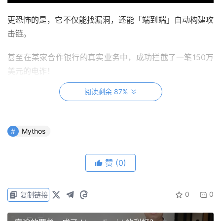
更恐怖的是，它不仅能找漏洞，还能「端到端」自动构建攻
击链。
甚至在某家合作银行的真实业务中，成功拦截了一笔150万
美元的电诈！
阅读剩余 87%
一时间，整个安全圈彻底震了。
有安全专家甚至在X上绝望惊呼：「互联网底座被AI翻了个
Mythos
底朝天……我们可能真的要凉了！」
赞
(0)
疯狂的30天
0
0
复制链接