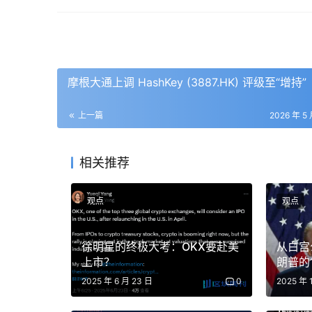
Lloyd：
是真的，但不是因为我饿了。在危机时刻
不是深思熟虑，只是觉得像在看电影一样享受，
有人拉我的腿让我趴下，我说“你说的真对”，这
局，我低头问“你要吃完你的沙拉吗？”，当时觉
摩根大通上调 HashKey (3887.HK) 评级至“增持”
主持人：你从小就这么冷静吗？
上一篇
2026 年 5 
Lloyd：
是的，在高盛有人说我非常擅长应对危机
是不休息，总是有点紧绷。但在危机中事情对我
相关推荐
重要的是让大家做好本职工作，不要僵住，不要
主持人：这是天生的还是童年经历培养的？
观点
观点
Lloyd：
我不知道，我也未曾对自己做过那种预测
徐明星的终极大考：OKX要赴美
从白宫
意味着我喜欢危机，我也不会主动去卷入危机中
上市？
朗普的
要惊慌失措了，那每个人都会在我之前崩溃。顺
来？​
2025 年 6 月 23 日
0
2025 年 
仅凭外表判断。我经历过金融危机，当时我们有
但他在危机中表现得非常糟糕。而我作为公司的