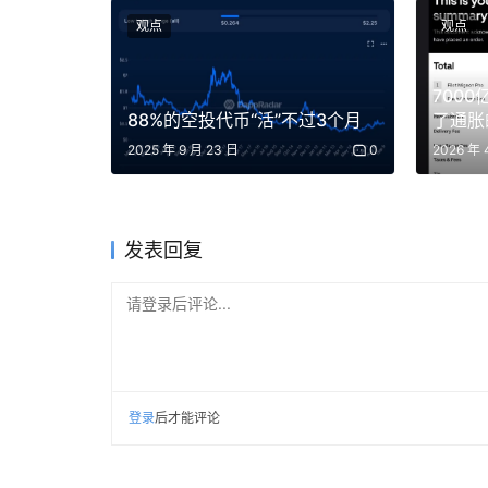
观点
观点
走不上去的人，却在危机中表现得极其出色。所
那些已经经历过危机的人。
700
主持人：你有一个非常普通的家庭背景，我很好
88%的空投代币“活”不过3个月
了通胀
用？你在哪里长大的？
2025 年 9 月 23 日
0
2026 年 
Lloyd：
我是在隐约可见曼哈顿的远处长大的。上
面试）。那里对我来说仿佛有 5000 英里远
发表回复
期望的负担。相比现在我看到高期望对人的负担
是一所失败的高中，没读过什么书，我的语文分数
请登录后评论...
的大学，离开布鲁克林。
主持人：高盛的历史很非凡，不是像摩根大通、
一瓦建立的。收购 J.Aron 可能是一个例外
登录
后才能评论
Lloyd：
我是被收购的一方，所以我不知道他们当
度却发现了美洲，他们意外获得了没想买的创业文化