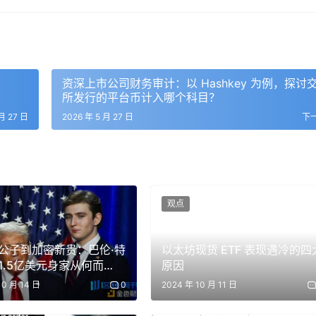
，我总是试图消除紧张感，顺便说一下，躲在桌下是很明智的。
穿着燕尾服的人突然拿着手枪，全副武装的人跑进来拿枪指着外
也是我庆幸自己个子矮的时刻。我看到大家没怎么恐慌，为了打
得挺有趣的。
资深上市公司财务审计：以 Hashkey 为例，探讨
所发行的平台币计入哪个科目？
月 27 日
2026 年 5 月 27 日
下
，所以我甚至会制造危机给自己表现的机会。我正常的休息状态
来说会变慢，像慢动作，我对周围人的想法变得非常敏感。危机
屈服于混乱。
观点
。我们大约每四、五年就会遭遇一次世纪危机，总是如此。这并
公子到加密新贵：巴伦·特
以太坊现货 ETF 表现遇冷的四
。只是当危机发生时，我通常有信心自己不会惊慌失措。如果连
1.5亿美元身家从何而
原因
便说一下，这也教会了我如何识别你需要依赖的人，因为你真的
10 月 14 日
0
2024 年 10 月 11 日
一个很棒的运动员，一个真正的男子汉，周末还会去参加牛仔竞
联合总裁，还要教他们如何深呼吸。相反，有些看起来连一层楼