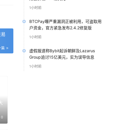
我
1小时前
面。
破僵
BTCPay曝严重漏洞正被利用，可盗取用
户资金，官方紧急发布2.4.2修复版
交易
1小时前
一篇
虚假报道称Bybit起诉朝鲜及Lazarus
就
Group追讨15亿美元，实为误导信息
中最
1小时前
不
大
我都
无法
0
技，
梯都