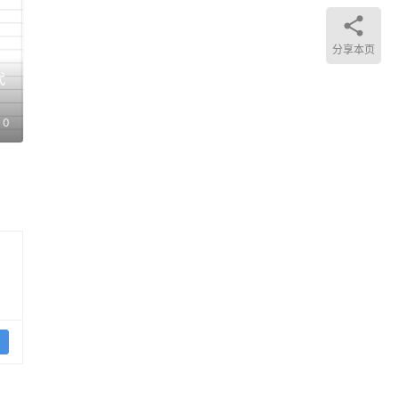
寻找
分享本页
代
作
0
佛
有高
上的
外地
一砖
印
胀期