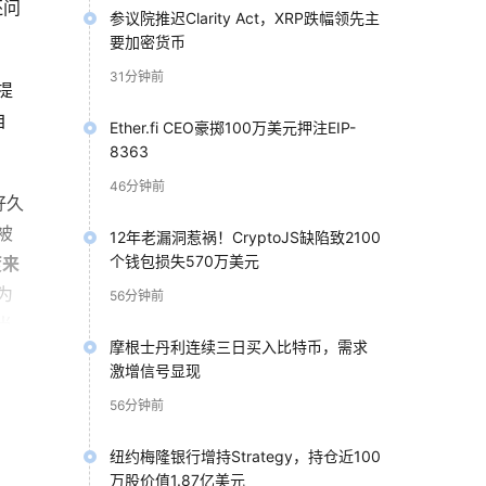
还问
参议院推迟Clarity Act，XRP跌幅领先主
要加密货币
31分钟前
提
自
Ether.fi CEO豪掷100万美元押注EIP-
8363
46分钟前
好久
被
12年老漏洞惹祸！CryptoJS缺陷致2100
个钱包损失570万美元
度来
为
56分钟前
当
摩根士丹利连续三日买入比特币，需求
桑德
激增信号显现
56分钟前
纽约梅隆银行增持Strategy，持仓近100
万股价值1.87亿美元