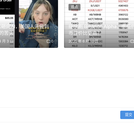
观点
以这就是为什么我建议，
当你挑选董事会成员时，最好的选择是
0亿砸向AI，美国人先尝到
继续刷 Binance Alpha，哪些
奇，住在纽约市或曼哈顿附近，在激发你的野心方面起到了什么
的苦头
币性价比更高？
4 月 3 日
0
2025 年 6 月 16 日
大学前大概只去过那里三次（两次去无线电城音乐厅，一次去哈
，我住在公租房，需要转车去市里。因为我当时知道的不多，所以没
，我把它视为一种优势。去了哈佛对我来说是文化冲击，因为我
很低，但数学几乎满分，大概 790。我当时唯一的野心就是去
美国银行那样通过合并建立，而是一代代具有创业精神的合伙人
，当时人们认为这家公司会对高盛产生这么大的影响吗？
提交
时是怎么想的，但我后来发现这是一场“灾难”。就像哥伦布想找
。80 年代初通胀高企，黄金刚允许个人持有，J.Aron 在通