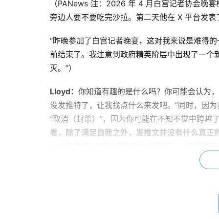
（PANews 注：2026 年 4 月白宫记者协会晚宴
旁边人要不要吃完沙拉。第二天他在 X 平台发表
“昨晚参加了白宫记者晚宴，这对我来说是难得
前结束了。我注意到政府精英阶层中出现了一个
灭。”）
Lloyd：
你知道有趣的是什么吗？你可能会认为，
没发推特了，让我找点什么来发吧。”同时，因
“取消（封杀）”，因为你可能在不知不觉中跨越
看，除了满足自我之外，发推文并没有什么真正
什么不发呢？”我记得我退休时曾说过，我摆脱了以前
时在玩一个危险的游戏，因为我曾对总统冷嘲热
斯（Sanders）和伊丽莎白·沃伦。
主持人：有报道说，在枪击事件中，你对旁边的人