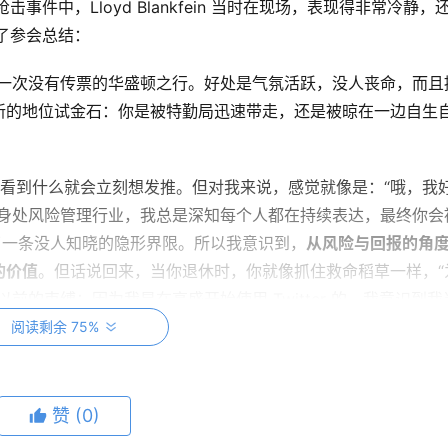
枪击事件中，Lloyd Blankfein 当时在现场，表现得非常冷静，
了参会总结：
的一次没有传票的华盛顿之行。好处是气氛活跃，没人丧命，而且
新的地位试金石：你是被特勤局迅速带走，还是被晾在一边自生
看到什么就会立刻想发推。但对我来说，感觉就像是：“哦，我
为身处风险管理行业，我总是深知每个人都在持续表达，最终你会
了一条没人知晓的隐形界限。所以我意识到，
从风险与回报的角
的价值
。但话说回来，当你退休时，你就像抓住救命稻草一样，“
的束缚；因为我是在高盛开始使用 Twitter 的，我意识到我
讽，而且我和他们之间有很多来回交锋。当时互动的对象有伯尼·
阅读剩余 75%
说：“
你要吃完你的沙拉吗
”，这是真的吗？
赞
(0)