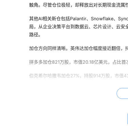
触角。尽管仓位极轻，却释放出对长期现金流属
其他AI相关新仓包括Palantir、Snowflake、Sy
局，从企业决策平台到数据云、芯片设计、云安全
路径。
加仓方向同样清晰。英伟达加仓幅度接近翻倍，持股1
拼多多加仓821万股，市值20.18亿美元，占比首
伯克希尔哈撒韦加仓27%，持股914万股，市值43.
苹果持股2894万股，市值73.46亿美元，仍为
清仓动作包括阿里巴巴、ASML、CoreWeav
域有序流动，组合在保持高集中度的同时实现动
AI和消费科技的新动作