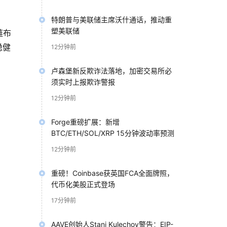
特朗普与美联储主席沃什通话，推动重
塑美联储
链布
稳健
12分钟前
卢森堡新反欺诈法落地，加密交易所必
须实时上报欺诈警报
12分钟前
Forge重磅扩展：新增
BTC/ETH/SOL/XRP 15分钟波动率预测
12分钟前
会。
重磅！Coinbase获英国FCA全面牌照，
兴领
代币化美股正式登场
17分钟前
AAVE创始人Stani Kulechov警告：EIP-