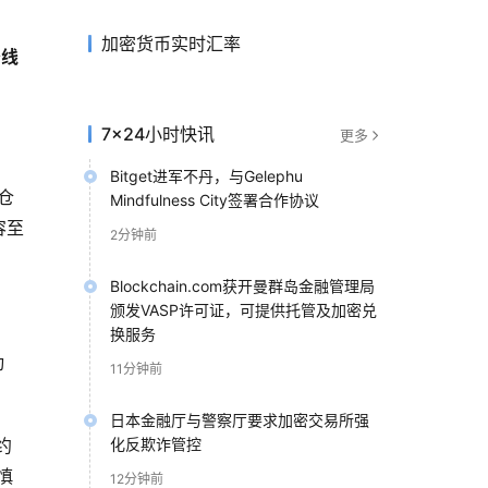
加密货币实时汇率
条线
7×24小时快讯
更多
Bitget进军不丹，与Gelephu
持仓
Mindfulness City签署合作协议
容至
2分钟前
Blockchain.com获开曼群岛金融管理局
颁发VASP许可证，可提供托管及加密兑
换服务
动
11分钟前
日本金融厅与警察厅要求加密交易所强
约
化反欺诈管控
慎
12分钟前