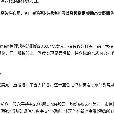
能力圈迭代的最佳切入口。
市场突破性布局、AI与新兴科技板块扩展以及投资框架动态实践四
 Investment管理规模达到约200.04亿美元，持有19只证券，前十大
的风格，同时规模较上一季度实现显著增长，持仓标的也从14只扩
券。
.67亿美元，直接进入前五大持仓。这一重仓动作标志着段永平对电
新仓，段永平持有20万股Circle股票，均价约95.41美元，市值
向合规稳定币基础设施与数字支付领域，体现他在新兴金融领域的谨