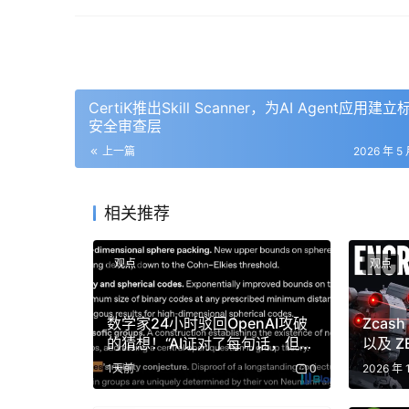
2026年段永平在AI领域的建仓动作最为突出
仁勋团队以及AI工业革命长期价值的理解深化。配套Pa
水验证、再逐步聚焦的稳健方式。特斯拉首次重仓建
CertiK推出Skill Scanner，为AI Agent应用建
值，这一决策结合拼多多同步加仓，指向他对全
安全审查层
上一篇
2026 年 5 
Circle的小仓建仓则进一步延伸至新兴金融基
些建仓动作共同构成对产业长期趋势的增配信号。
斜，同时维持谨慎的风险控制节奏。
相关推荐
泡泡玛特中国市场布局
观点
观点
2026年最受关注的建仓动作发生在港股泡泡玛
数学家24小时驳回OpenAI攻破
Zca
变。4月起他通过卖出看跌期权方式初步布局，随
的猜想！“AI证对了每句话，但已
以及 
过程体现完整逻辑链条。他公开表示对创始人王
跟原猜想无关”
币」
1天前
0
2026 年 
特的品牌壁垒、艺术家签约体系、全球门店网络
标志着能力圈向Z世代情绪价值与IP运营赛道的