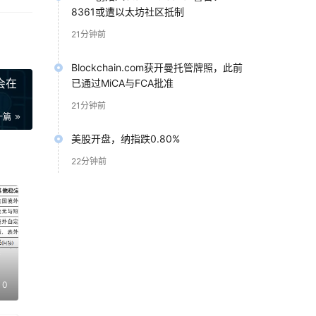
8361或遭以太坊社区抵制
黄
21分钟前
试
Blockchain.com获开曼托管牌照，此前
市
会在
已通过MiCA与FCA批准
同。
21分钟前
一篇
。这
美股开盘，纳指跌0.80%
倾
22分钟前
著转
案
置换
泡玛
0
径，
中