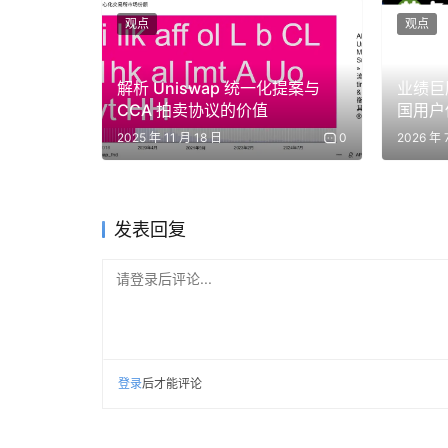
新兴品类的长期潜力，同时体现企业家视角下对
观点
观点
协同，共同指向消费科技与品牌价值的重视。
解析 Uniswap 统一化提案与
业绩巨
建仓逻辑与市场信号
CCA 拍卖协议的价值
国用户
2025 年 11 月 18 日
0
2026 年 
段永平2026年建仓高度体现其核心投资框架落地
护城河选择。对的人体现在对库克、黄峥、王宁
略实现低成本布局。高集中度组合在带来收益放
发表回复
协同布局展现全球化视野下的中国投资人实践。这
下保持适应性调整，通过持续认知迭代实现边界
请登录后评论...
结语
2026年建仓显示段永平继续在价值底仓基础上
登录
后才能评论
AI深化与中国消费趋势可能成为后续观察重点。
而非简单复制具体持仓。在自身能力圈内坚持长