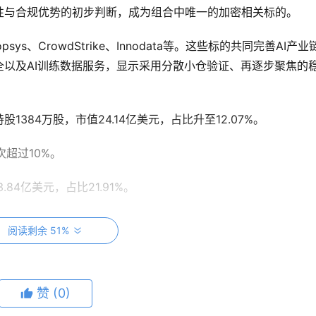
性与合规优势的初步判断，成为组合中唯一的加密相关标的。
nopsys、CrowdStrike、Innodata等。这些标的共同完善AI产业
以及AI训练数据服务，显示采用分散小仓验证、再逐步聚焦的
384万股，市值24.14亿美元，占比升至12.07%。
次超过10%。
84亿美元，占比21.91%。
第一大仓，占比36.72%，但通过适度减持释放部分资金用于新机
阅读剩余 51%
e等标的。整体调仓显示资金从部分传统持仓向AI、消费科技以及新
态优化。
赞
(0)