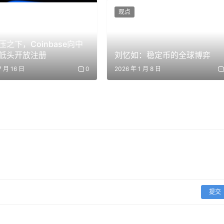
年轻创始人与好生意的共鸣。这一动作与美股拼多多加仓形成跨
观点
压之下，Coinbase向中
低头开放注册
刘忆如：稳定币的全球博弈
7 月 16 日
0
2026 年 1 月 8 日
。好生意体现在AI算力、消费科技平台以及IP情绪价值赛道的长
等企业家的持续认可。合理价格则通过估值调整期再平衡以及期
大的同时，也通过小仓试水与再平衡机制管理风险。跨美股与港
些动作整体释放市场信号：价值投资在AI时代与中国消费复苏
扩展。
适度拥抱新兴机会，同时保持看懂了再行动的谨慎作风。前瞻来看
提交
对投资者而言，这些建仓动作的核心价值在于学习背后的逻辑过
期主义，方能获得可持续收益。