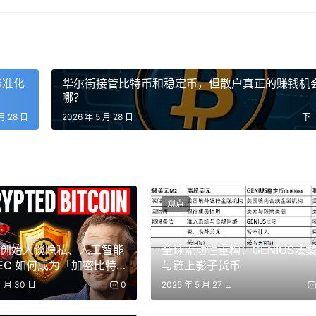
。英伟达从此前基础仓位大幅加仓至第三大仓，体现其对算力壁垒、
lantir、Snowflake等AI链条小仓同步新建，显示他采用先
仓同样具备突破意义。340万股的规模直接贡献12.67亿美元
立标准化
华尔街接管比特币和稳定币，但散户真正的赚钱机
球消费科技趋势的综合判断，包括电动化、智能化以及供应链协
哪？
月 28 日
2026 年 5 月 28 日
下
础设施，仍释放出对稳定币合规属性与长期现金流潜力的初步认可
在满仓前提下，段永平通过再平衡实现对AI与消费科技的适度
观点
特。此前段永平多次提及对潮玩赛道的认知过程，2026年实现显
sh 创始人谈隐私、人工智能
全球流动性重构：GENIUS法
后在5月7日明确宣布清仓中国神华全部置换为泡泡玛特。这一
ZEC 如何成为「加密比特
与链上影子货币
宁的认可，强调其年轻活力与25年以上持续经营潜力。同时对泡
1 月 30 日
0
2025 年 5 月 27 日
以及渠道掌控力给予高度评价。这种从初步试水到实质重仓的路
主动扩展。泡泡玛特建仓释放清晰市场信号。它指向中国消费趋势