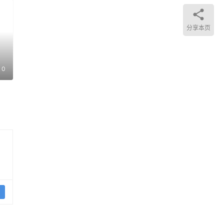
市场
分享本页
0
期
权策
股的
背景
，
程，