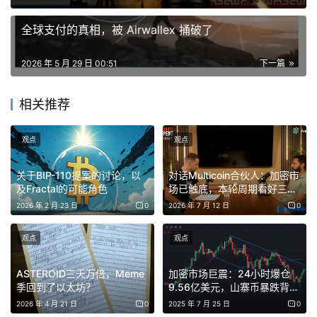
润率53%，盈利能力有所提升。目前，Circle 总营收的
全球支付的真相，被 Airwallex 捅破了
94%依赖准备金利息收入。
2026 年 5 月 29 日 00:51
下一篇
准备金收益率环比下滑31个基点（从3.81%降至3.50%），
对营收形成了直接压力。尽管如此，RLDC 利润率连续第三
相关推荐
个季度上升，创下41.4%的历史新高。在依赖利率的收入承
压的情况下，Circle 仍成功改善了核心盈利质量。
观点
观点
关于BIP-110提案的讨论，以
对话Multicoin合伙人：加密市
及Fractal的可能角色
场已触底，本轮周期看好三种
加密货币
2026 年 2 月 23 日
0
2026 年 7 月 12 日
0
观点
观点
ASTEROID三天万倍，Meme
加密市场巨震：24小时爆仓
季回到了以太坊？
9.56亿美元，山寨币暴跌背后
的逻辑与未来路径
2026 年 4 月 21 日
0
2025 年 7 月 25 日
0