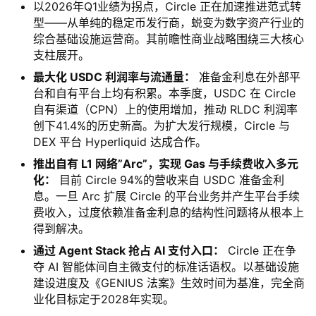
以2026年Q1业绩为拐点，Circle 正在加速推进范式转
型——从单纯的稳定币发行商，蜕变为数字资产行业的
综合基础设施运营商。其前瞻性商业战略围绕三大核心
支柱展开。
最大化 USDC 利润率与流通量：
准备金利息在外部平
台和自有平台上均有积累。本季度，USDC 在 Circle
自有渠道（CPN）上的使用增加，推动 RLDC 利润率
创下41.4%的历史新高。为扩大发行规模，Circle 与
DEX 平台 Hyperliquid 达成合作。
推出自有 L1 网络”Arc”，实现 Gas 与手续费收入多元
化：
目前 Circle 94%的营收来自 USDC 准备金利
息。一旦 Arc 扩展 Circle 的平台业务并产生平台手续
费收入，过度依赖准备金利息的结构性问题将从根本上
得到解决。
通过 Agent Stack 抢占 AI 支付入口：
Circle 正在争
夺 AI 智能体间自主微支付的标准话语权。以基础设施
建设进度及《GENIUS 法案》生效时间为基准，完全商
业化目标定于2028年实现。