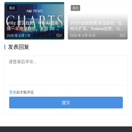
观点
观点
利润率提升的关键驱动因素，在于 USDC 在 Circle 自有平
a16z 图说趋势：今年AI成本
2025加密政策决战前夜：比
降一半用量翻倍，美国 30 岁
特币扩军、Solana造势，以太
台的使用占比持续上升。本季度，平台内占比从6%跃升至
人群人生里程碑全面延迟
坊为何按兵不动？
2026 年 3 月 1 日
0
2025 年 4 月 16 日
0
17.2%（同比+1,149个基点），而平台外占比则收窄至
发表回复
55%。
请登录后评论...
登录
后才能评论
提交