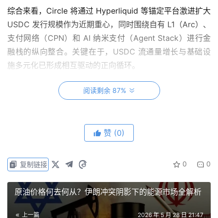
综合来看，Circle 将通过 Hyperliquid 等锚定平台激进扩大
USDC 发行规模作为近期重心，同时围绕自有 L1（Arc）、
支付网络（CPN）和 AI 纳米支付（Agent Stack）进行金
融栈的纵向整合。关键在于，USDC 流通量增长与基础设
施多元化已形成相互驱动的正向循环。
Circle 正从单纯的利息收入业务，向由流量与交易手续费驱
阅读剩余 87%
动的平台业务演进。
2026年Q1回顾：利润率正在修复
赞
(0)
0
0
复制链接
一、营收增长与利润率提升——自有平台占比改善盈
利质量
原油价格何去何从？伊朗冲突阴影下的能源市场全解析
2026年Q1营收达6.94亿美元（同比+20%），调整后
EBITDA 为1.51亿美元（同比+24%），调整后 EBITDA 利
上一篇
2026 年 5 月 28 日 21:47