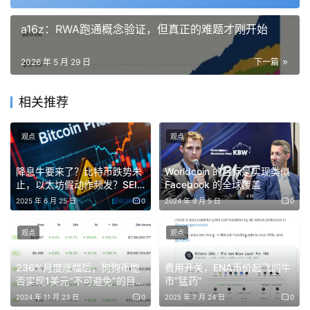
铜缆退场与光纤上位
a16z：RWA跑通概念验证，但真正的难题才刚开始
“铜缆的传输速度已经接近物理极限，单根铜线能跑的
2026 年 5 月 29 日
下一篇
带宽已经到顶了。”
“铜缆超过几米，信号就开始衰减和出现干扰，但 AI 数
相关推荐
据中心的连接距离动辄是几十米、几百米。”
“光纤的带宽是铜缆的几十倍，距离几公里都没有问
观点
观点
题，能耗低到可以忽略。”
降息牛要来了？比特币跌势未
Worldcoin 的目标是实现类似
光模块的产业本质
止，以太坊假动作频发？SEI
Facebook 的全球覆盖
90%的大毛！WIF、UNI惊现
2025 年 6 月 25 日
0
2024 年 9 月 5 日
0
“光模块负责的是不同机柜之间的通信，不是机柜内部
30%涨幅，你的山寨回本了
吗？
GPU 之间的通信。”
观点
观点
“光模块产业链和 GPU 产业链不是两个独立赛道，而是
GPU 出货量直接驱动光模块需求量。”
236%月度涨幅后，狗狗币能
费用开关，ENA币价起飞的牛
否实现1美元“不可避免”的目
市“猛药”
“一个光模块的制造横跨两套完全不同的半导体工艺体
标？
2024 年 11 月 23 日
0
2025 年 7 月 24 日
0
系：InP 化合物半导体做光学芯片，硅做 DSP 芯片。”