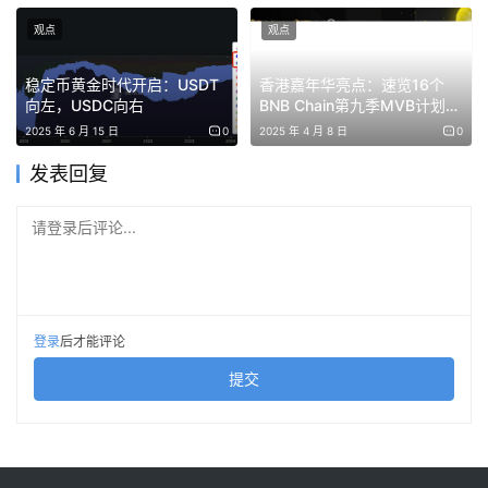
观点
观点
CPO 的真正意义
稳定币黄金时代开启：USDT
香港嘉年华亮点：速览16个
“CPO 颠覆的不是光模块里的某个组件，而是光模块这
向左，USDC向右
BNB Chain第九季MVB计划入
个产品形态本身。”
选项目
2025 年 6 月 15 日
0
2025 年 4 月 8 日
0
“CPO 不是对现有产品的升级换代，而是一次架构层面
的重构。”
发表回复
“更准确的关系是，CPO 开辟了一个全新的、远大于可
请登录后评论...
插拔光模块的市场，而不是简单替代现有市场。”
产业链投资框架
“光互连产业链不像 GPU 那样英伟达一家通吃，它是一
登录
后才能评论
个分工极其精细、瓶颈极其分散的产业链。”
提交
“越往上游走，公司越小，弹性越大，但确定性越低；
越往下游走，公司越大，确定性越高，但弹性越小。”
“如果你能够承担高风险高波动，核心逻辑就是抓瓶
颈；每一个瓶颈环节背后，往往只有一两家公司能