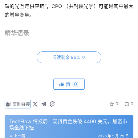
缺的光互连供应链”，CPO （共封装光学）可能是其中最大
的增量变量。
精华语录
为什么光互连突然重要
阅读剩余 96%
“即使一块英伟达 GB300 GPU 加速卡的算力再强，如
果它没法跟其他几千块 GPU 高速通信，它的大部分算
力也都是浪费的。”
赞
(0)
“互连的带宽不够，砸再多的钱买 GPU 也是事倍功
半。”
0
0
复制链接
“不管是训练还是推理，只要涉及协同工作，GPU 之间
就必须高速交换数据，这条数据通道就是互连。”
TechFlow 情报局：现货黄金跌破 4400 美元，加密市
“光互连不是概念炒作，AI 数据中心的互连需求是真实
场全线下挫
的、紧迫的、不可逆的。”
上一篇
2026 年 5 月 29 日