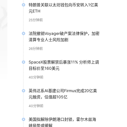
特朗普关联以太坊钱包向币安转入1亿美
元ETH
25分钟前
法院撤销Voyager破产案法律保护，加密
清算专业人士风险加剧
26分钟前
SpaceX股票解禁后暴涨11% 分析师上调
目标价至160美元
40分钟前
英伟达系AI基建公司Firmus完成20亿美
元融资，估值超105亿
40分钟前
美国拟解除伊朗港口封锁，霍尔木兹海
峡局势或缓解