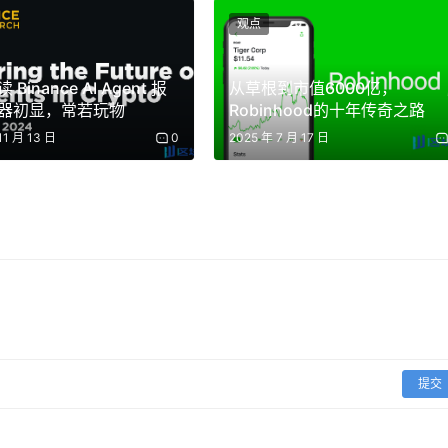
观点
Binance AI Agent 报
从草根到市值6000亿，
器初显，常若玩物
Robinhood的十年传奇之路
11 月 13 日
0
2025 年 7 月 17 日
提交