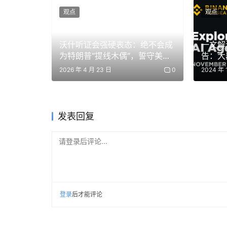
观点
观点
沃什听证会强硬表态：绝不会成
一文解读 
为特朗普“提线木偶”，誓守美联
告：大
储独立性
2026 年 4 月 23 日
0
2024 年 
发表回复
请登录后评论...
登录
后才能评论