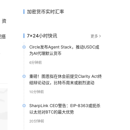
加密货币实时汇率
、资
7×24小时快讯
规搭
更多
Circle发布Agent Stack，推动USDC成
，
为AI代理默认货币
6分钟前
重磅！图恩拟在休会前提交Clarity Act终
结辩论动议，比特币周末或剧烈波动
10分钟前
SharpLink CEO警告：EIP-8363或扼杀
以太坊对BTC的最大优势
20分钟前