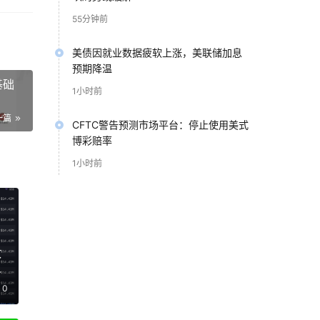
55分钟前
美债因就业数据疲软上涨，美联储加息
哪些
预期降温
基础
1小时前
例，
一篇
CFTC警告预测市场平台：停止使用美式
博彩赔率
1小时前
政
延
0