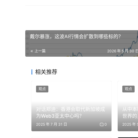
上图由 Tiger Research 整理，梳理了
合作已落地运营、哪些仅停留在意向阶段，行业
戴尔暴涨，这波AI行情会扩散到哪些标的？
这种复杂的格局，正是当下韩国机构加密市场的真实写照。
上一篇
2026 年 5 月 30 
目前尚无任何一家主体形成绝对垄断。
相关推荐
观点
观点
对话郑迪：香港会取代新加坡成
从中本
为Web3亚太中心吗？
世界的
2025 年 7 月 31 日
0
2025 年 