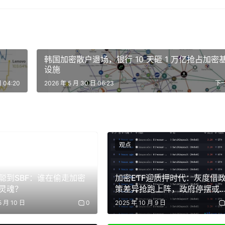
韩国加密市场各类机构的合作关系网。整张图谱盘根错节，外界很难区分
核心主体与边缘参与者的边界也十分模糊。
韩国加密散户退场，银行 10 天砸 1 万亿抢占加密
设施
Tiger Research 统计了 150 家机构、196 项合作案
日 04:20
2026 年 5 月 30 日 06:23
下
观点
聪到SBF：谁在偷走加密
加密ETF迎质押时代：灰度借
灵魂？
策差异抢跑上阵，政府停摆或
缓审批进程 | BlockWeeks
5 月 10 日
0
2025 年 10 月 9 日