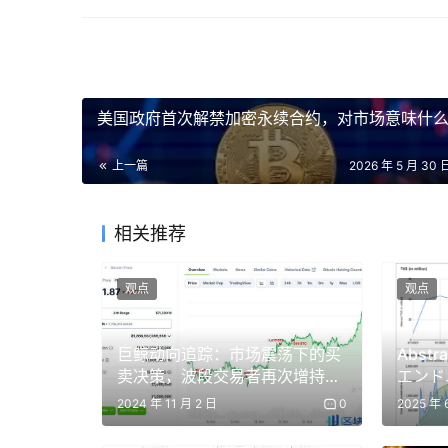
美国政府首次解禁加密永续合约，对市场意味什
上一篇
2026 年 5 月 30 
相关推荐
观点
观点
巨鲸动向追踪：市场震荡下的买
Abst
卖决策，波段交易者再次增持以
エンド
根据五个权重相同的标准评估每个人形机器人排名方法
太坊
ックチ
2024 年 11 月 2 日
0
2025 年 
どう構
实际应用 (20%) ：它是否真的在生产环