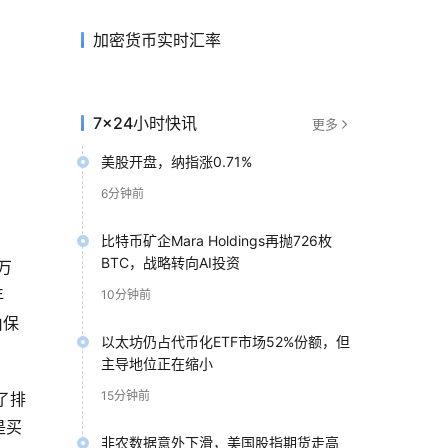
加密货币实时汇率
7×24小时快讯
更多
美股开盘，纳指涨0.71%
6分钟前
比特币矿企Mara Holdings再抛726枚
BTC，战略转向AI投资
 万
年
10分钟前
由保
以太坊仍占代币化ETF市场52%份额，但
主导地位正在缩小
15分钟前
了排
是买
非农数据意外下滑，美国股指期货走高