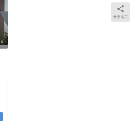
分享本页
，
0
提
并于
y