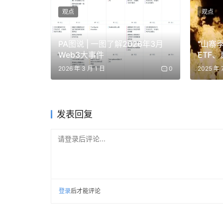
技术能力 (20%) ：灵巧性、移动性、AI
观点
观点
商业可用性 (20%) ：现在是否可以购买
性价比 (20%) ：每美元的性能。性能优异的
PA图说 | 一图了解2026年3月
“山寨
Web3大事件
ETF
行业影响力 (20%) ：市场影响力、合作
事将引
2026 年 3 月 1 日
0
2025 年 
驱动人形机器人的 AI 平台
每一款功能强大的人形机器人背后都离不开一个 
发表回复
供商正成为人形机器人时代的“操作系统”：
请登录后评论...
英伟达 Isaac + GR00T
英伟达的 Isaac GR00T（通用机器人 00 
2026 年 1 月更新至 N1.6 版本，GR00T 
登录
后才能评论
GPU 加速的模拟中以 1000 倍的实时速度训练机器人。合作伙伴
Robotics 和 1X Technologies。