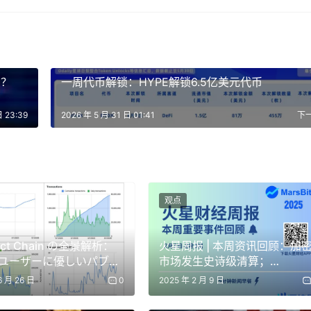
么？
一周代币解锁：HYPE解锁6.5亿美元代币
日 23:39
2026 年 5 月 31 日 01:41
下
观点
ract Chain の全景解析：
火星周报 | 本周资讯回顾：加
ユーザーに優しいパブリ
市场发生史诗级清算；
（最后更新时间：2026 年 3 月 22 日）：
ェーンのエコシステムを
Berachain正式上线
6 月 26 日
0
2025 年 2 月 9 日
築するか？
境中运行？已投入使用的机器人得分高于原型机。