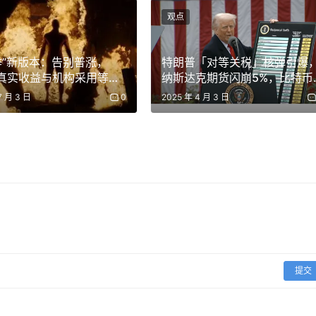
 成熟度、自由度、传感器套件。
观点
或租赁？公开销售优于仅限受邀用户参与的试点项目。
 1.6 万美元机器人得分高于执行相同任务的 50 万美元机器人。
季”新版本：告别普涨，
特朗普「对等关税」核弹引爆
、真实收益与机构采用等叙
纳斯达克期货闪崩5%，比特币
伙伴关系、融资、生态系统成熟度。
爆“选择性牛市”
暴跌至82000美金
7 月 3 日
0
2025 年 4 月 3 日
AI 平台，它赋予机器人感知、推理和行动的能力。以下三家技术
技术）是首个用于人形机器人的开放基础模型。在 GTC 2024 上发布
使机器人能够从模仿、强化学习和视频数据中学习。Isaac Sim 平台在
提交
包括 Figure AI, Apptronik, Sanctuary AI, Agilit