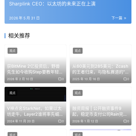
Sharplink CEO：以太坊的未来正在上演
被OpenAI开除不久，Leopold发表了一篇深刻长文，几乎
预判了现在的AI发展方向和投资脉络，其中提到：2027
2026 年 5 月 31 日
下一篇
年，大模型将能够完成AI研究人员或工程师的工作。
相关推荐
而要达到这个目标，关键制约因素不在算法层面，而在电
力、芯片产能和物理空间。单个训练集群的用电量会从兆瓦
观点
观点
级跳到吉瓦级，接近一座大型核电站的输出。
获BitMine 2亿投资后，野兽
从60美元到285美元：Zcash
先生如今收购Step要教年轻人
的王者归来，与隐私赛道的”
基于这样的预判，2024年底，Leopold选择了创业——
成
理财？
第二春”
2026 年 2 月 10 日
0
2025 年 10 月 16 日
0
立对冲基金态势感知（Situational Awareness LP）
，投
身做多AI发展所需要的能源与算力基础设施，避开拥挤的芯
观点
观点
片与应用层泡沫。
V神点名StarkNet，如果以太
融资周报 | 公开融资事件9
坊走牛，Layer2谁将率先崛
起，稳定币支付公司Rain完成
看空英伟达
起？
2.5亿美元新一轮融资，投后
2024 年 11 月 20 日
0
2026 年 1 月 12 日
0
估值达19.5亿美元
观点
观点