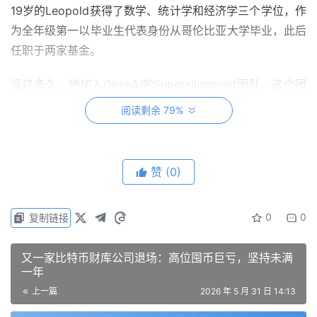
19岁的Leopold获得了数学、统计学和经济学三个学位，作
为全年级第一以毕业生代表身份从哥伦比亚大学毕业，此后
任职于两家基金。
没过多久，他加入OpenAI的Superalignment团队。这个团
队相当明星，由OpenAI联合创始人Ilya Sutskever参与领
阅读剩余 79%
导，目标是在四年内解决超级智能的对齐问题，也就是让高
度智能的AI依然能够听人类的话。
赞
(0)
戏剧的是，Leopold被OpenAI高调开除了。
导火索是OpenAI董事会写了一份内部备忘录，警告公司的
0
0
复制链接
安全措施不足。不料这份备忘录引发了管理层和董事会之间
的紧张关系，2024年4月，OpenAI 以泄露信息为由将
又一家比特币财库公司退场：高位囤币巨亏，坚持未满
Leopold解雇。
一年
上一篇
2026 年 5 月 31 日 14:13
经历塑造选择，也打磨出远见。