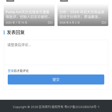
却建仓大牛股闪迪
Pump.fun天价估值发币遭集
分析：2026 年初大宗商品表
由此，华尔街新晋天才交易员诞生。
体批评，创始人旧言论被挖出
现优于比特币，原油暴涨
打脸，公募值得参与吗？
62%，黄金延续涨势
2025 年 7 月 10 日
0
2026 年 6 月 2 日
0
2026年5月，随着Leopold的对冲基金披露了今年第一季度
发表回复
的最新美股持仓（13F文件），这位00后掌舵的惊人财富扩
张版图摊开：
请登录后评论...
他的持仓总市值已从2025年末的55.2亿美元暴涨至137亿
美元，而在2024年底，这只基金的规模仅为2.55亿美元，
如此速度堪称坐火箭。
登录
后才能评论
提交
比起他的履历和天才往事，全球围观者更关心的是，他买了
些什么？
从其最新持仓看，Leopold保留了AI基础设施的多头头寸，
并开设了价值84.5亿美元的新空头期权，对冲科技和半导
Copyright © 2026 区块周刊 版权所有
粤ICP备2024285056号-1