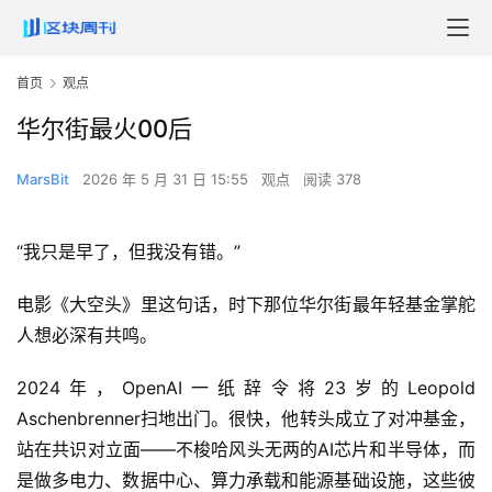
首页
观点
华尔街最火00后
MarsBit
2026 年 5 月 31 日 15:55
观点
阅读 378
“我只是早了，但我没有错。”
电影《大空头》里这句话，时下那位华尔街最年轻基金掌舵
人想必深有共鸣。
2024年，OpenAI一纸辞令将23岁的Leopold
Aschenbrenner扫地出门。很快，他转头成立了对冲基金，
站在共识对立面——不梭哈风头无两的AI芯片和半导体，而
是做多电力、数据中心、算力承载和能源基础设施，这些彼