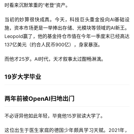
时看来沉默笨重的“老登”资产。
当初的妙算很快成真。今天，科技巨头重金投向AI基础设
施，资本市场更是一举捧出存储、光模块等领域的AI新王。
Leopold赢了，他的基金持仓市值在今年一季度末已经高达
137亿美元（约合人民币900亿），身家暴涨。
而他才25岁。AI时代，天才叙事太过酣畅淋漓。
19岁大学毕业
两年前被OpenAI扫地出门
不必讶异他如此年轻，毕竟他15岁就读大学了。
这位出生于医生家庭的德国少年颇具学习天赋。2021年，