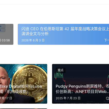
，等于在说”有人觉得市场低估了它”。反过来也一样：当有人认
而把市场的整体概率估算往下拉。
几个明显的
优势
。
闪迪 CEO 在伯恩斯坦第 42 届年度战略决策会议
演讲全文与分析
一项”超能力”。
日 03:58
2026 年 6 月 3 日
下
它换算成概率，你还得做一番统计推理，去判断测到的这个比例和
的快照，预测市场却能随着新参与者、新信息的加入实时更新。
观点
真金白银押了进去，押错就要赔。这就促使参与者认真掂量自己
axy Digital如何在Luna
Pudgy Penguins刷屏推特，
成「机构级收割」
价创新高：从NFT项目到Web3
，也会激励人们主动去做研究、把问题搞清楚。
多维生态IP
4 月 17 日
0
2025 年 7 月 23 日
大选前，一位预测市场参与者甚至自己做了民调，用一种非常规的