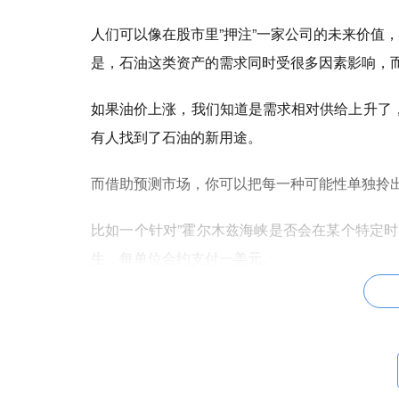
人们可以像在股市里”押注”一家公司的未来价值
是，石油这类资产的需求同时受很多因素影响，
如果油价上涨，我们知道是需求相对供给上升了
有人找到了石油的新用途。
而借助预测市场，你可以把每一种可能性单独拎
比如一个针对”霍尔木兹海峡是否会在某个特定
生，每单位合约支付一美元。
随着人们反复买卖这种资产，市场价格就成了一个
具体怎么运作？假设某个结果的单位市场价格是 0.
高于 50%，比如 67%，你就会买入；一旦判断正确