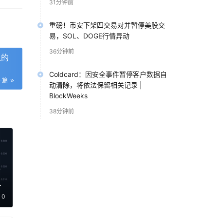
31分钟前
为价
重磅！币安下架四交易对并暂停美股交
易，SOL、DOGE行情异动
36分钟前
上的
Coldcard：因安全事件暂停客户数据自
一篇
动清除，将依法保留相关记录 |
BlockWeeks
总体
38分钟前
手里
币
0
方法