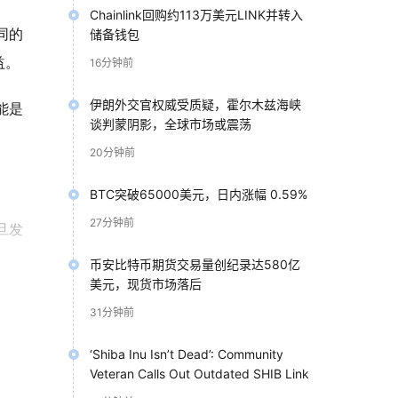
Chainlink回购约113万美元LINK并转入
同的
储备钱包
益。
16分钟前
伊朗外交官权威受质疑，霍尔木兹海峡
能是
谈判蒙阴影，全球市场或震荡
20分钟前
BTC突破65000美元，日内涨幅 0.59%
27分钟前
旦发
币安比特币期货交易量创纪录达580亿
美元，现货市场落后
31分钟前
能性
‘Shiba Inu Isn’t Dead’: Community
Veteran Calls Out Outdated SHIB Link