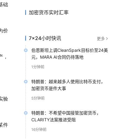
基础
加密货币实时汇率
为价
7×24小时快讯
更多
伯恩斯坦上调CleanSpark目标价至24美
产，
元，MARA AI合同仍待落地
1分钟前
特朗普：越来越多人使用比特币支付，
加密货币是件大事
实验
5分钟前
特朗普：不希望中国接管加密货币，
CLARITY法案推进受阻
某件
16分钟前