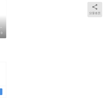
分享本页
空石
0
传统
桑德
子市
。