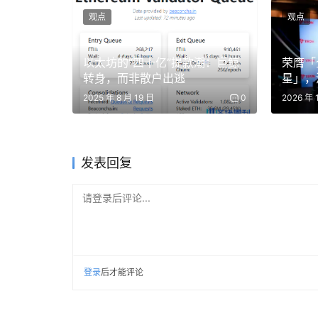
去挖标准民调机构拿不到的信息。）
观点
观点
最后，预测市场在覆盖面上也有巨大优势。一个
以太坊的“四十亿”提款潮：巨鲸
荣膺「
油；但我们想预测的很多结果，并没有对应的大
转身，而非散户出逃
星」，
财富管
2025 年 8 月 19 日
0
2026 年 
比如最近就冒出了一批预测市场，专门用来汇集”哪
大宗商品市场根本反映不出来。而任何人都可以
发表回复
这些想法并不新鲜。早在 16 世纪的欧洲，类
请登录后评论...
现代预测市场的根基在经济学、统计学、市场设计和计
（Shyam Sunder）在 20 世纪 80 
场”（Iowa Electronic Markets）随之诞生。
登录
后才能评论
借助互联网，这一模式如今已经能够汇聚全球各