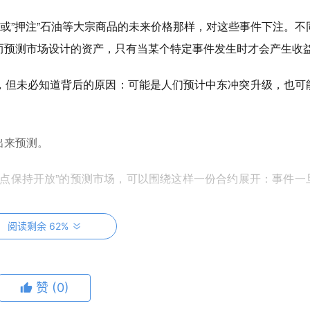
，或”押注”石油等大宗商品的未来价格那样，对这些事件下注。不
而预测市场设计的资产，只有当某个特定事件发生时才会产生收
，但未必知道背后的原因：可能是人们预计中东冲突升级，也可
出来预测。
时点保持开放”的预测市场，可以围绕这样一份合约展开：事件一
阅读剩余 62%
”概率风向标”，反映交易者对该事件发生可能性的整体判断。
50 美元，相当于 50% 的概率。如果你认为海峡保持开放的可
赞
(0)
，你就用 0.50 美元的成本拿到 0.67 美元的总收益。