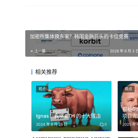
而这笔买入又会推高市场价格和对应的概率估算
格过高，就会以更低的价格卖出（或做空），从
当预测市场运转良好时，它相比其他预测方法有
加密所集体换东家？韩国金融巨头的卡位竞赛
首先，它能直接给出一个概率估算，光这一点就是
上一篇
2026 年 6 月 3 
民意调查和问卷给出的只是”意见占比”，要把
相关推荐
之间是什么关系。而且民调往往只是某个时间点
观点
观点
更关键的是，预测市场自带激励：买卖双方都把
的信息，把钱投到自己最有把握的问题上。
揭秘Gal
Ignas：看漲 ETH 的十大理由
项目完
反过来，能靠信息和专业判断在预测市场里获利
2024 年 8 月 26 日
0
2025 年 
（一个广为人知的
例子
是：2024 年美国总统