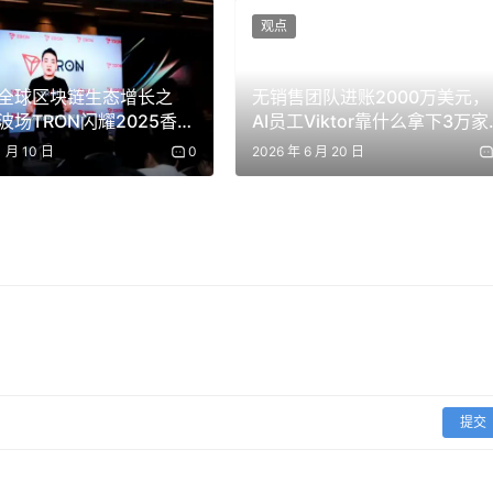
观点
了解哪些事件可能影响石油需求的人，原则上可以去做多或做
全球区块链生态增长之
无销售团队进账2000万美元，
宗商品或股票市场可供下注。这时，预测市场就成了理想选择。
波场TRON闪耀2025香港
AI员工Viktor靠什么拿下3万家
理高峰论坛
企业？
1 月 10 日
0
2026 年 6 月 20 日
个 AI 模型在各项任务上表现最好”这类判断，这种问题太细，
为这类细分问题创建并出资设立一个预测市场。
似的做法就已经存在，当时人们用它来预测下一任教皇人选。
算机科学。查尔斯·普洛特（Charles Plott）和希亚姆·
年代提出了最早的正式学术框架，不久之后，第一个现代预测市场”爱荷华电
提交
地分散的信息。而预测市场要真正兑现潜力，还有不少前提条件