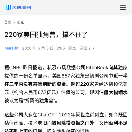
首页
观点
220家美国独角兽，撑不住了
MarsBit
2026 年 6 月 3 日 12:06
观点
阅读 217
据CNBC昨日报道，私募市场数据公司PitchBook向其独家
提供的一份名单显示，美国857家独角兽初创公司中
近一半
在三年内没有筹集到新的资金
。
超过220家
曾经达到10亿美
元（约合人民币67.7亿元）估值的公司，现因
估值大幅缩水
被认为是“折翼的独角兽”。
这些公司大多在ChatGPT 2022年问世之前创立，如今既因
估值虚高、技术老旧而
被风险投资拒之门外
，又因
盈利不足
达不到上市的门槛
，陷入两头落空的境地。