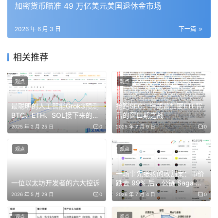
加密货币瞄准 49 万亿美元美国退休金市场
安静的清算正在展开。受本轮AI热潮带动，超2500亿美元
（约合人民币1.69万亿元）资金涌入OpenAI与Anthropic，
2026 年 6 月 3 日
下一篇
推动两家企业筹备今年的巨型IPO，
数百家ChatGPT诞生前
成立的初创企业却惨遭冷落
。
相关推荐
今日凌晨，Anthropic发布简短声明，宣布已向美国证券交
观点
观点
易委员会秘密提交了S-1草案。这标志其正式启动IPO（首次
公开募股）。
最聪明的人工智能Grok3预测
抢跑SEC：特朗普加密ETF背
BTC、ETH、SOL接下来的走
后的窗口期之战
势
2025 年 2 月 25 日
0
2025 年 7 月 9 日
0
02 近半独角兽三年未获新融资，220余家估值
已大幅缩水
观点
观点
PitchBook的数据显示，857家美国独角兽中，近半数在过
一场事先张扬的收割案：币价
一位以太坊开发者的六大控诉
跌去 99% 后，公链 Saga 退
去三年里没有拿到新融资，原有估值已然失效。该公司基于
出加密转型 AI
2026 年 5 月 29 日
0
2026 年 7 月 4 日
0
人员规模增长以及与上市公司的对比测算后认为，已有超过
220家曾达到十亿美元估值的公司沦为“折翼独角兽”。
观点
观点