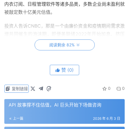
内衣订阅、日程管理软件等诸多品类，多数企业尚未盈利就
被敲定数十亿美元估值。
投资人告诉CNBC，那是一个由廉价资金和疫情期间需求激
增共同催生的泡沫期，即便美联储2022年开始加息、挤压
行业泡沫，不少创始人仍相信能够靠业务增长消化掉虚高的
阅读剩余 82%
估值。
随后，一款名为ChatGPT的应用出现了。风险投资机构
赞
(0)
Khosla Ventures合伙人、OpenAI早期投资人萨米尔·考尔
（Samir Kaul）说，ChatGPT问世让人们意识到，下一代
创业者的编程语言就是英语口语。他谈到，
如今50名工程
0
0
复制链接
师能完成五年前需要500人才能做的事
，他们因此不得不彻
底重排对这些公司的估值。
API 故事撑不住估值，AI 巨头开始下场做咨询
与此同时，Salesforce、ServiceNow、Workday等上市软
上一篇
2026 年 6 月 3 日
件公司的股价今年因AI威胁而承压。而在私募市场，一场更