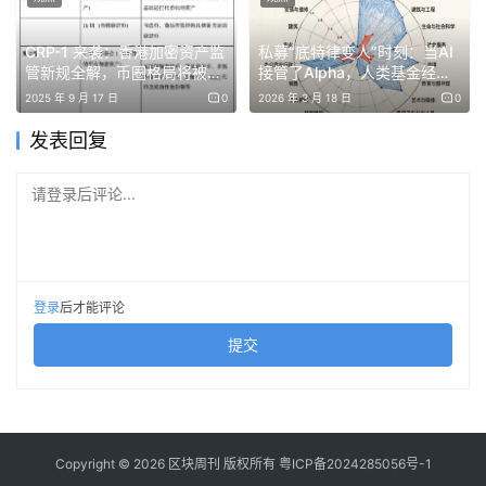
CRP-1 来袭：香港加密资产监
私募“底特律变人”时刻：当AI
管新规全解，币圈格局将被改
接管了Alpha，人类基金经理
写
还剩什么？
▲20家代表性估值缩水 “折翼独角兽” 企业估值变动明细
2025 年 9 月 17 日
0
2026 年 3 月 18 日
0
（图源：CNBC）
发表回复
这份名单上不乏知名品牌，包括美妆品牌Glossier、宠物食
请登录后评论...
品公司The Farmer’s Dog、女鞋品牌Rothy’s、家纺品牌
Brooklinen，以及歌手蕾哈娜创立的内衣品牌Savage X
Fenty。营养粉补剂品牌AG1、智能投顾先驱Betterment、
在线票务平台SeatGeek等播客广告里的常客也在其中。
登录
后才能评论
提交
这批企业隶属于DTC（直接面向消费者）创业浪潮，创办初
衷是依托线上零售赚取媲美软件行业的高额利润率。这批企
业成长阶段，行业依托两大预判给出天价成长估值：利率会
一直维持低位，公司总能凭工程团队被人收购。
Copyright © 2026 区块周刊 版权所有
粤ICP备2024285056号-1