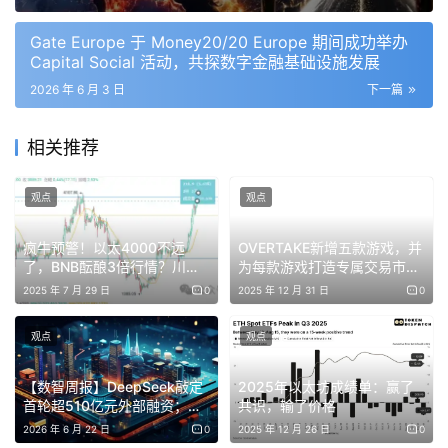
对协议团队的实际启示是：发现阶段的目标不是追求爆款，
Gate Europe 于 Money20/20 Europe 期间成功举办
Capital Social 活动，共探数字金融基础设施发展
而是被那些数据驱动的用户已经信任的账号提及，并且当用
2026 年 6 月 3 日
下一篇
户去核查时，所有数据都能站得住脚。一条强有力的 X 提
及，如果配上单薄的 TVL 或薄弱的审计页面，是无法转化
相关推荐
真正有价值的用户的。
观点
观点
疯牛预警！以太4000不远
OVERTAKE新增五款游戏，并
2026 年 DeFi 用户正在关注什么？
了，BNB酝酿3倍行情？川普
为每款游戏打造专属交易市场
关税+解锁炸弹来袭，山寨大
体验
2025 年 7 月 29 日
0
2025 年 12 月 31 日
0
今年 DeFi 用户主要被以下几个清晰主题吸引：
战要开始了？
观点
观点
新 DeFi 趋势（代币化、永续合约、RWA、IPO 前永
续，以及加密×AI 浪潮）
【数智周报】DeepSeek敲定
2025年以太坊成绩单：赢了
需要真实贡献但风险更高的空投
首轮超510亿元外部融资；
共识，输了价格
SpaceX换股收购AI编程独角
2026 年 6 月 22 日
0
2025 年 12 月 26 日
0
由真实收入支撑的收益
兽Cursor；美国叫停