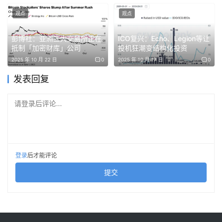
Anthropic最强模型Fable 5和
与产品使用量直接挂钩的价值捕获型代币
观点
观点
Mythos 5
新型交易场所
彭博社：亚洲三大交易所正在
ICO复兴：Echo、Legion等让
共同点是：可验证的机制，而不是营销话术。
抵制「加密财库」公司
投机狂潮变结构化投资
2025 年 10 月 22 日
0
2025 年 10 月 17 日
0
新叙事：永续合约、RWA、加密×AI
发表回复
人们现在交易的东西正在发生变化。
请登录后评论...
Hyperliquid 的 HIP-3 升级开放了无许可永续合约上市，随
后诞生了超过 100 个 RWA 市场（股票、大宗商品、指数、
外汇，甚至 IPO 前资产），累计交易量超过 1300 亿美
登录
后才能评论
元。到 2026 年 3 月底，RWA 市场占 HIP-3 未平仓兴趣的
提交
90% 以上。
@Ostium（Arbitrum 上的专注 RWA 永续 DEX）提出了
「perpification」理论：一个永续合约只需要价格预言机和