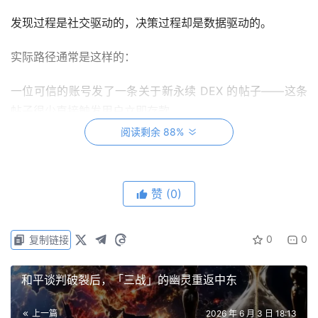
发现过程是社交驱动的，决策过程却是数据驱动的。
实际路径通常是这样的：
一位可信的账号发了一条关于新永续 DEX 的帖子——这条
帖子很少直接触发用户立即存款。
阅读剩余 88%
用户会先去项目官方账号查看，浏览其他 KOL 的帖子和评
价，了解交易量、TVL、激励计划等数据，再快速浏览文档
和指南，最后用一小笔测试资金存入。
赞
(0)
那条 X 帖子只是把协议介绍给了用户，而真正促成决策的
是 Kol 的内容和真实数据。
0
0
复制链接
这就是为什么 X 仍然是 DeFi 的核心战场：这里是叙事形成
和平谈判破裂后，「三战」的幽灵重返中东
的地方，是漏洞被实时曝光的地方，也是创始人、研究员在
评论区激烈辩论的地方。
上一篇
2026 年 6 月 3 日 18:13