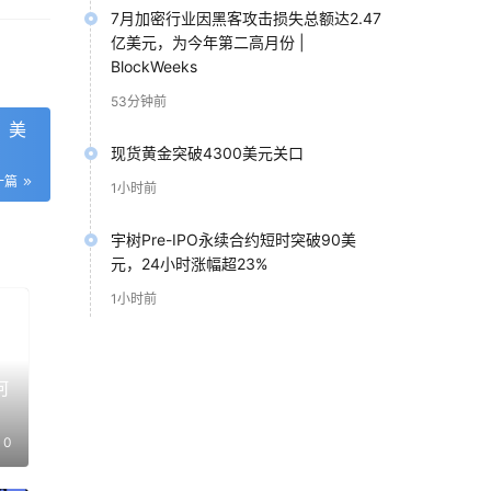
意跨
7月加密行业因黑客攻击损失总额达2.47
标链
亿美元，为今年第二高月份 |
BlockWeeks
53分钟前
环
」美
「跨
现货黄金突破4300美元关口
一篇
1小时前
中沉
宇树Pre-IPO永续合约短时突破90美
元，24小时涨幅超23%
所以
1小时前
桥的
何
智能
0