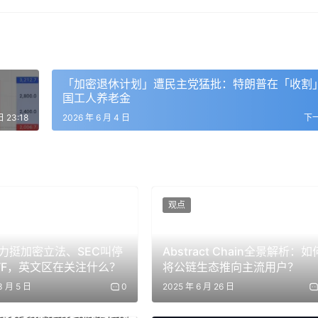
合法授权；如果 Guardian 数量过少或验证机制被绕过，恶
设计不合理，攻击者可能绕过正常流程盗取锁仓资产，或者在目
、签名机制、消息验证、资产托管、链下服务和监控系统等多个
「加密退休计划」遭民主党猛批：特朗普在「收割
险之中，说白了，
跨链桥之所以容易成为攻击目标，并不是因为
国工人养老金
了三类高价值权限：
日 23:18
2026 年 6 月 4 日
下
桥接资产背后，都对应着源链上被锁定的真实资产。如果桥合约
他高流动性资产，它自然会成为攻击者重点盯上的目标；
什么」的问题，因为区块链本身不能天然读取另一条链的状态，
签名或其他中继系统，这些机制越复杂，攻击面也越大；
观点
安全状态，一个跨链页面能打开并不等于这座桥处于安全状态，
服务是否被攻破，用户很难从前端界面直接看出来；
力挺加密立法、SEC叫停
Abstract Chain全景解析：如
TF，英文区在关注什么？
将公链生态推向主流用户？
相关讨论再次推到了风口浪尖，公开复盘显示，这类事件并不一定来自
3 月 5 日
0
2025 年 6 月 26 日
、链下基础设施或运营安全环节。