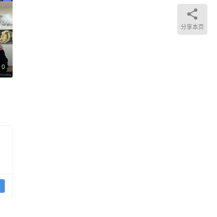
名机
分享本页
团
0
桥依
，特
、授