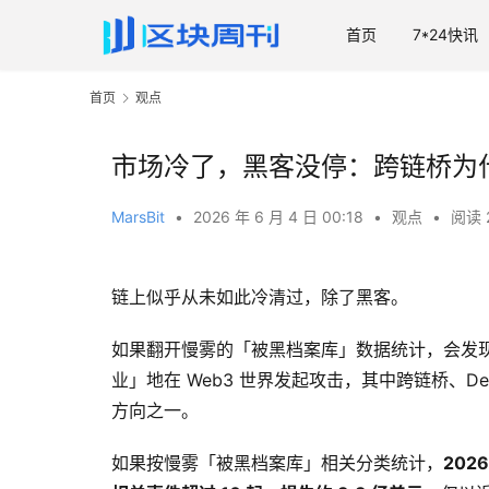
首页
7*24快讯
首页
观点
市场冷了，黑客没停：跨链桥为
MarsBit
•
2026 年 6 月 4 日 00:18
•
观点
•
阅读 
链上似乎从未如此冷清过，除了黑客。
如果翻开慢雾的「被黑档案库」数据统计，会发
业」地在 Web3 世界发起攻击，其中跨链桥、
方向之一。
如果按慢雾「被黑档案库」相关分类统计，
202