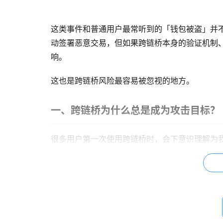
这类事件和普通用户最常听到的「钱包被盗」并
动签署恶意交易，但如果跨链桥本身的验证机制
响。
这也是跨链桥风险最容易被忽视的地方。
一、跨链桥为什么总是成为攻击目标？
很多用户第一次使用跨链桥时，会下意识理解为我把
但更准确地说，跨链通常不是资产真的从一条链
新铸造，简言之，
跨链桥真正承担的角色，不只
问题也正在这里。