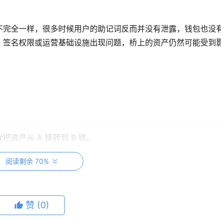
不完全一样，很多时候用户的助记词反而并没有泄露，钱包也没
、签名权限或运营基础设施出现问题，桥上的资产仍然可能受到
资产从 A 链转到 B 链。
「搬」到了另一条链，而是通过一套桥接机制完成资产映射锁定
阅读剩余 70%
是「通道」，更像是两条链之间的资产验证与记账系统。
赞
(0)