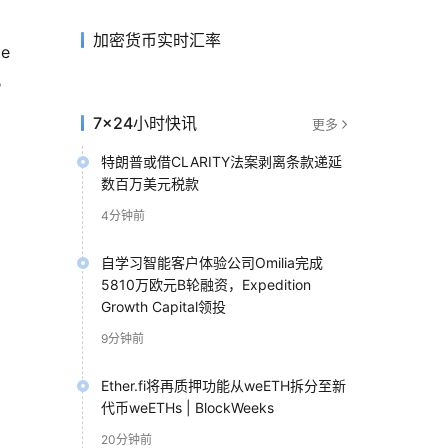
加密货币实时汇率
e
。
7×24小时快讯
更多
特朗普或借CLARITY法案剥离条款递延
数百万美元税款
4分钟前
自学习智能客户体验公司Omilia完成
5810万欧元B轮融资，Expedition
Growth Capital领投
9分钟前
Ether.fi将再质押功能从weETH拆分至新
代币weETHs | BlockWeeks
20分钟前