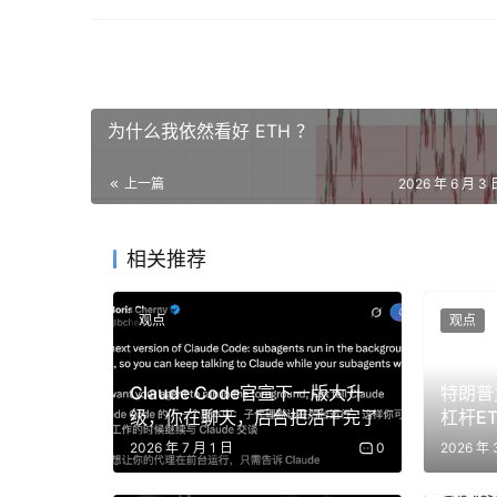
这意味着如果桥的签名密钥被泄露，攻击者可能伪造
链消息可能被当成真实消息执行；如果合约权限
上铸造没有真实资产背书的映射资产。
用户看到的只是一次点击，背后却涉及合约权限
为什么我依然看好 ETH ？
节，任何一层出现问题，都可能让资产暴露在风
链」这个需求本身有问题，而是因为它天然集中
上一篇
2026 年 6 月 3 
首先，跨链桥往往持有大量锁仓资产，很多
淀了大量 USDC、USDT、ETH 或其
相关推荐
其次，跨链桥必须解决「另一条链上发生了
跨链桥必须依赖某种验证机制，比如验证者
观点
观点
最后，普通用户很难直接判断一座桥的真实
签名者是否安全，合约权限是否合理，后端
Claude Code官宣下一版大升
特朗普
级，你在聊天，后台把活干完了
杠杆E
前不久发生的 Kelp DAO 安全事件，就把
2026 年 7 月 1 日
0
2026 年 
合约本身的代码漏洞，而可能来自跨链验证配置