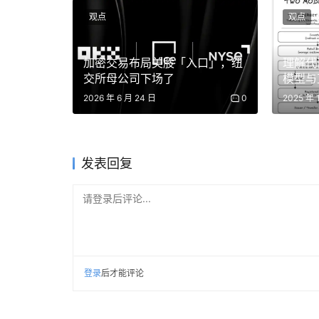
换句话说，今天很多 L1、L2 和多链应用之间
观点
观点
制，而这些机制一旦配置不当或被攻破，就可能
加密交易布局美股「入口」，纽
理解代
这也是为什么跨链安全不能只靠用户「谨慎一点
交所母公司下场了
模型与
队、跨链基础设施和用户共同建立更完整的风险
2026 年 6 月 24 日
0
2025 年 
二、跨链不是不能用，但要多做一步判
发表回复
当然，客观地讲，跨链桥不是不能用。
请登录后评论...
多链生态已经成为 Web3 的现实，用户需要在不
然是重要基础设施。真正需要改变的，不是「完
跨链前，用户至少应该多做几步判断。
登录
后才能评论
第一，确认入口是否来自官方渠道，尤其注意不
别是在
安全事件刚发生后，攻击者很容易趁机伪