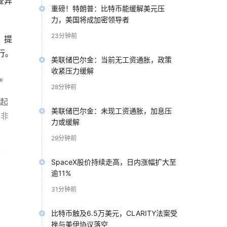
查异
重磅！特朗普：比特币能缓解美元压
力，美国将成加密领导者
23分钟前
，提
行。
美联储巴尔金：当前无工资通胀，政策
收紧压力缓解
。
28分钟前
看起
美联储巴尔金：未现工资通胀，加息压
到非
力或缓解
29分钟前
能
SpaceX股价持续走高，日内涨幅扩大至
逾11%
31分钟前
比特币触及6.5万美元，CLARITY法案受
挫与美伊协议落空