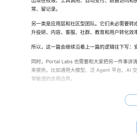
出现在权限、工具调用、自动支付、数据访问和执
常、留记录。
另一类是应用层和社区型团队。它们未必需要转成 
升投研、内容、客服、社群、教育和用户转化效率
所以，这一篇会继续沿着上一篇的逻辑往下写：安
同时，Portal Labs 也需要和大家把另一件事
来很热，比如通用大模型、泛 Agent 平台、
常敏感的合规边界。
能不能迁移，不能只看 AI 热不热。更重要的
找到明确的买单方。
安全和风控团队：从链上安全到 Agent 行
安全和风控，一直是中国 Web3 团队里比较能