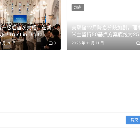
观点
品牌升级后首次亮相，在新
美联储12月降息分歧加剧，理
Trust in Digital
米兰坚持50基点方案底线为25
以把能力迁移到 Agent 行为审计、权限异常识别、数据调用
nce」行业活动
基点
3 月 28 日
0
2025 年 11 月 11 日
工具调用都可追溯；为 AI 工作流设置权限边界，防止越权访问；
据调用提供审计报告，帮助企业满足合规要求。
B 属性。
尤其是在金融、医疗、政企、法律、教育等行业，AI 不能只追求
提交
高风险叙事。它不需要直接碰代币，不需要管理用户资金，也不
实风险，就有机会形成可持续的服务收入。