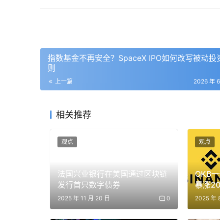
无论市场热不热，Web3 项目上线前要做合约审
工具也一直有需求。很多安全团队，就是靠这些
过去，这类团队主要关注智能合约漏洞、私钥风险、
指数基金不再安全？SpaceX IPO如何改写被动投
来之后，安全问题会从链上资产扩展到更广泛的
则
上一篇
2026 年 
因为 Agent 不再只是回答问题，它会开始调
相关推荐
比如，一个企业把 AI Agent 接入 CRM
要、起草回复邮件、查询合同条款，甚至自动创
大量权限和数据流转。Agent 能不能读取所
观点
观点
不能自动给客户发邮件？如果被提示词攻击诱导
法国兴业银行在美国通过区块链
OKB
这些都会成为新的安全问题。
发行首只数字债券
暴涨20
的三重
2025 年 11 月 20 日
0
2025 年 
如果企业开始大规模使用 AI 工作流，安全需
也会关心 Agent 做了什么、调用了哪个系统