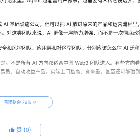
行记录里。Agent 越能替用户做事，越需要有人帮它设边界、
AI 基础设施公司，但可以把 AI 放进原来的产品和运营流程里
。对这类团队来说，AI 更像一层能力增强，而不是一次彻底改
全和风控团队、应用层和社区型团队，分别应该怎么往 AI 迁移
讲清楚。不是所有 AI 方向都适合中国 Web3 团队进入。有些方向
AI 交易员、自动收益产品，实际上门槛高、竞争重，甚至还可能碰
是，团队原来有什么能力，这个能力能不能放进真实场景里，又能不
阅读剩余 79%
为审计
赞
(0)
穿越周期的方向。