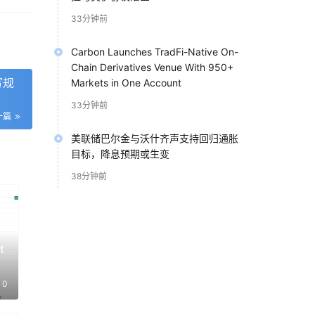
33分钟前
钱
Carbon Launches TradFi-Native On-
Chain Derivatives Venue With 950+
起
写规
Markets in One Account
33分钟前
一篇
美联储巴尔金与沃什齐声支持回归通胀
目标，降息预期或生变
议纪
38分钟前
涉到
？能
t
0
，
要