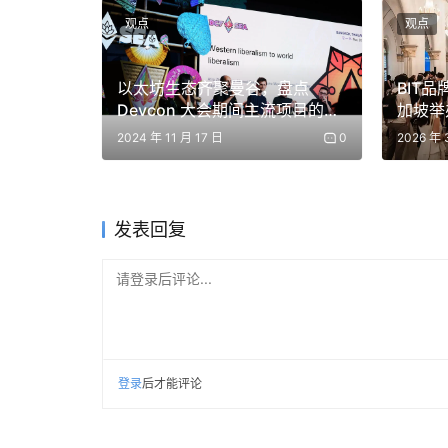
求。
观点
观点
这正是安全和风控团队可以迁移的方向。
以太坊生态齐聚曼谷，盘点
BIT
Devcon 大会期间主流项目的新
加坡举办「
过去做链上监控、审计、风控、资金追踪的团队，可
动态
Fina
2024 年 11 月 17 日
0
2026 年 
控、自动支付风控和企业 AI 安全治理中。
比如，为企业提供 Agent 操作日志，让每一次
动支付设置风控规则，识别异常调用；为内部数
发表回复
这类方向不一定有很强的传播性，但有明显的 B2
请登录后评论...
企业采用 AI 越多，越需要安全、权限和审计。
率，还必须可控、可查、可追责。
登录
后才能评论
对中国团队来说，安全和风控方向也更容易避开
承诺收益。只要切入企业 AI 使用过程中的真