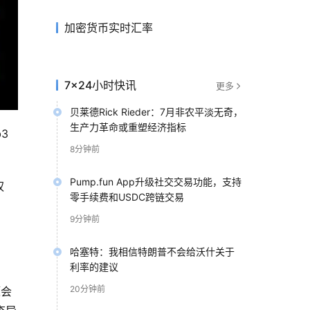
加密货币实时汇率
7×24小时快讯
更多
贝莱德Rick Rieder：7月非农平淡无奇，
生产力革命或重塑经济指标
3
8分钟前
Pump.fun App升级社交交易功能，支持
权
零手续费和USDC跨链交易
9分钟前
哈塞特：我相信特朗普不会给沃什关于
利率的建议
20分钟前
题会