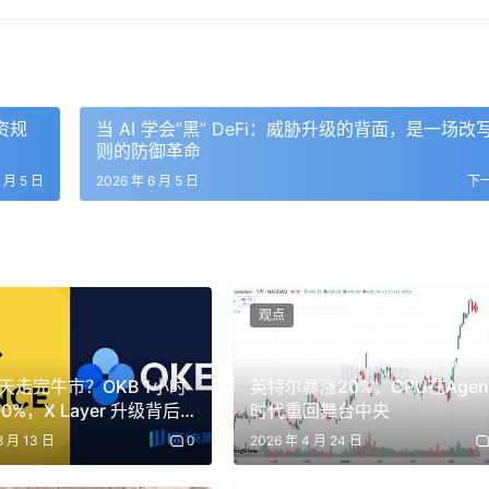
计，钱包要防盗，资金流要监控，攻击事件要追踪，KYT 和反洗
实际需求活下来的。
钱包安全、链上攻击、资金流向和可疑交易。AI Agent 发展
资规
当 AI 学会”黑” DeFi：威胁升级的背面，是一场改
自动化行为。
则的防御革命
6 月 5 日
2026 年 6 月 5 日
下
用工具、访问数据、执行流程，甚至触发支付和链上操作。
、邮箱、合同库、内部知识库和工单系统，用它来整理客户信息、生成会
建任务和跟进客户。这个场景看起来是在提升效率，但背后会牵
有客户资料？能不能把合同内容发给外部工具？能不能访问员工邮箱
观点
，会不会把内部信息泄露出去？
一天走完牛市？OKB 1小时
英特尔暴涨20%，CPU在Agen
0%，X Layer 升级背后
时代重回舞台中央
逻辑
8 月 13 日
0
2026 年 4 月 24 日
求就会从模型安全延伸到行为安全。企业不只关心模型回答得对不对
、访问了哪些文件、把数据传给了谁，以及是否符合内部权限和合规