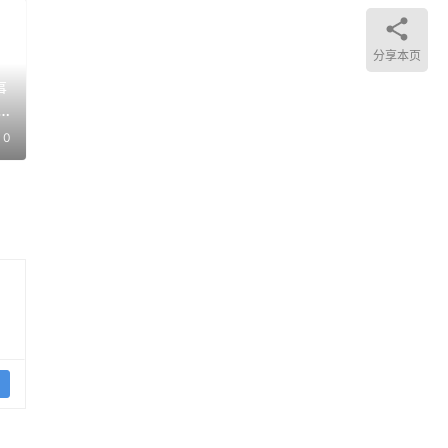
分享本页
事
监
0
为自
效
需要