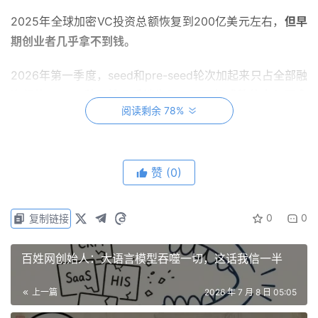
2025年全球加密VC投资总额恢复到200亿美元左右，
但早
期创业者几乎拿不到钱。
2026年第一季度，seed和pre-seed轮次加起来只占全部融
资额的5.2%，
种子轮几乎消失了，而已经成熟的大公司拿
阅读剩余 78%
走了57%。
Dragonfly管理合伙人Hadick在完成6.5亿美元新基金募集
时，用了一个短句形容当前行业状态：
大规模灭绝事件。
赞
(0)
a16z在2026年5月完成了22亿美元的Crypto Fund 5。
0
0
复制链接
a16z加密负责人Chris Dixon明确表示，这笔钱不再投早期
协议，重点方向是稳定币支付、RWA代币化、预测市场和
百姓网创始人：大语言模型吞噬一切，这话我信一半
链上借贷。
上一篇
2026 年 7 月 8 日 05:05
从2018年第一期3亿美元基金投协议层创新，到2026年第
五期投支付和代币化，大VC关闭了加密早期项目融资的通