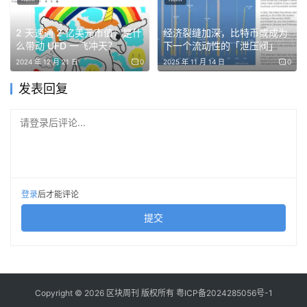
Coinbase花29亿美元收购Deribit，买衍生品牌照。Kraken
花15亿美元拿下NinjaTrader，买期货牌照和客户。Ripple
2 天速通 2 亿美元市值，是什
经济裂缝加深，比特币或成为
么带动 UFD 一飞冲天？
下一个流动性的「泄压阀」
用12.5亿美元收购Hidden Road，买机构金融的分销渠道。
2024 年 12 月 21 日
0
2025 年 11 月 14 日
0
2026年，传统金融巨头开始亲自下场。Mastercard以18亿
发表回复
美元收购加密支付公司BVNK，这不再是加密公司之间的整
合，而是传统金融直接把加密能力买回家。后来者要追赶的
请登录后评论...
不是技术能力，而是用金钱置换搞合规花费的时间成本。
加密现在是三类玩家的游戏。
登录
后才能评论
第一类是Coinbase、Kraken、Ripple这样通过并购加
提交
宽护城河的
持牌公司
。
第二类是a16z、Dragonfly这样的
顶级VC
，它们的钱
集中流向稳定币、RWA代币化、AI代理等已经被验证过
的方向，早期实验性项目几乎拿不到投资。
Copyright © 2026 区块周刊 版权所有
粤ICP备2024285056号-1
第三类是带着牌照和资本直接进场的
传统金融机构
，贝