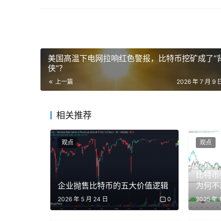
85种以上。
更重要的是，Bitstamp为Robinhood带
基点的费用。这意味着Robinhood的加密业
美国高温下电网拉响红色警报，比特币挖矿成了”
侠”？
几乎同期，Robinhood还宣布收购加拿大平台Wo
上一篇
2026 年 7 月 9 
的业务覆盖从4个国家扩展至30个。
在投资层面，Robinhood 在 25 年底参与了Lig
相关推荐
Vladimir Novakovski于2022年创立，该轮融资由Pe
美元。Robinhood以投资人身份入局，而非
观点
观点
在产品层面，2025年6月，Robinhood在欧盟推出
的代币版本。这一产品标志着Robinhood开始尝
比特币
企业抛售比特币的五大价值逻辑
为何不
这一阶段，Robinhood的加密业务开始真正贡
2026 年 5 月 24 日
0
2025 年 
亿美元，同比增长98%，加密交易规模达350亿美