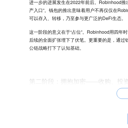
进一步的进展发生在2022年前后。Robinho
产入口”。钱包的推出意味着用户不再仅仅在Rob
可以存入、转移，乃至参与更广泛的DeFi生态。
这一阶段的意义在于“占位”。Robinhood
后续的全面扩张埋下了伏笔。更重要的是，通过钱包
公链战略打下了认知基础。
第二阶段：拥抱加密——收购、投
如果说第一阶段是“试水温”，那么2024年至2025
最具标志性的事件，是2024年6月宣布以2亿美元现
交割。Bitstamp成立于2011年，是业内合
多项全球加密牌照。收购完成后，Robinhood支