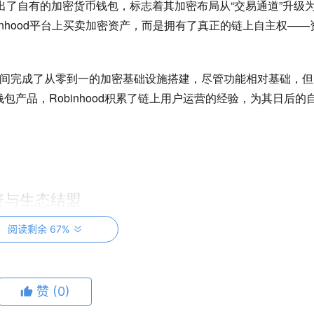
od推出了自有的加密货币钱包，标志着其加密布局从“交易通道”升级为
inhood平台上买卖加密资产，而是拥有了真正的链上自主权——
用四年时间完成了从零到一的加密基础设施搭建，尽管功能相对基础，
产品，Robinhood积累了链上用户运营的经验，为其日后的
资与生态结盟
阅读剩余 67%
年，Robinhood则真正跳进了泳池。
金收购老牌合规交易所Bitstamp。这笔交易于2025年上半年
规程度最高的交易所之一，业务遍及卢森堡、英国、新加坡和美国，拥有
赞
(0)
持的加密资产从美国的15种和欧洲的30多种，一举扩展至Bitstam