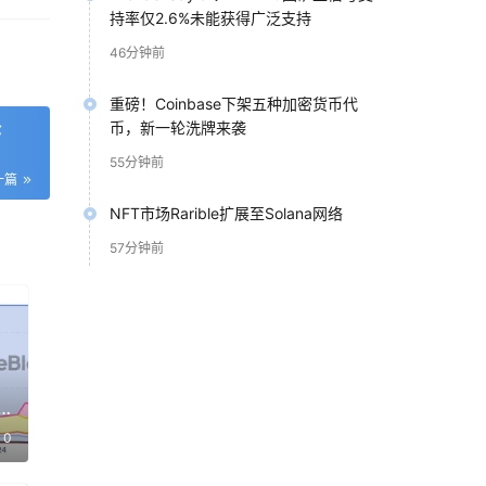
持率仅2.6%未能获得广泛支持
46分钟前
个
重磅！Coinbase下架五种加密货币代
轮
币，新一轮洗牌来袭
欧洲
55分钟前
一篇
NFT市场Rarible扩展至Solana网络
57分钟前
15亿
TF
.6
0
年增