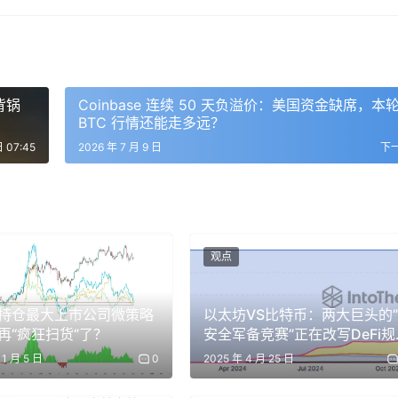
来了机构交易渠道——其90%的交易量来自机构用户，平均每笔交易收取5
务不再仅仅服务于零售散户，而是切入了利润率更高的机构市场。
背锅
Coinbase 连续 50 天负溢价：美国资金缺席，本
BTC 行情还能走多远？
nderFi，以拓展北美市场。在国际化扩张的同时，Robinhood在
日 07:45
2026 年 7 月 9 日
下
hter的6800万美元融资。Lighter是一家链上永续与现货交易所，由
ter Thiel的Founders Fund与Ribbit Capital领投，投后估值约
仅仅作为商业合作伙伴——这是一种更深层的利益绑定。
观点
了Stock Tokens（股票代币） ，允许用户交易200多种美股和E
试将传统金融资产“链上化”。
持仓最大上市公司微策略
以太坊VS比特币：两大巨头的”
再“疯狂扫货”了？
安全军备竞赛”正在改写DeFi规
则
献可观的财务数据。2025年第二季度，公司加密货币交易收入达到1
11 月 5 日
0
2025 年 4 月 25 日
元。2025年第三季度，加密货币交易营收更增至2.68亿美元，