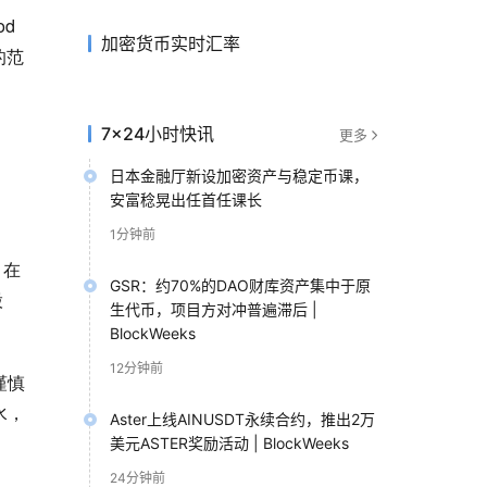
od
加密货币实时汇率
的范
7×24小时快讯
更多
日本金融厅新设加密资产与稳定币课，
安富稔晃出任首任课长
1分钟前
，在
GSR：约70%的DAO财库资产集中于原
股
生代币，项目方对冲普遍滞后 |
BlockWeeks
12分钟前
谨慎
水，
Aster上线AINUSDT永续合约，推出2万
美元ASTER奖励活动 | BlockWeeks
24分钟前