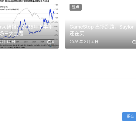
Robinhood业绩增长的核心引擎。
观点
base研报：2025年下半年
GameStop 离场跑路，Saylor
场三大主题
还在买
6 月 14 日
0
2026 年 2 月 4 日
提交