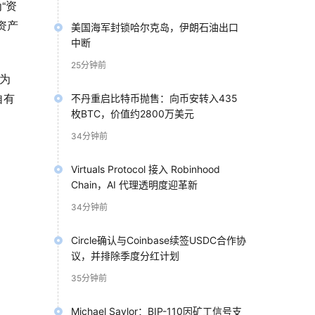
“资
资产
美国海军封锁哈尔克岛，伊朗石油出口
中断
25分钟前
但为
自有
不丹重启比特币抛售：向币安转入435
枚BTC，价值约2800万美元
34分钟前
Virtuals Protocol 接入 Robinhood
Chain，AI 代理透明度迎革新
34分钟前
Circle确认与Coinbase续签USDC合作协
议，并排除季度分红计划
完成
35分钟前
50
p的
Michael Saylor：BIP-110因矿工信号支