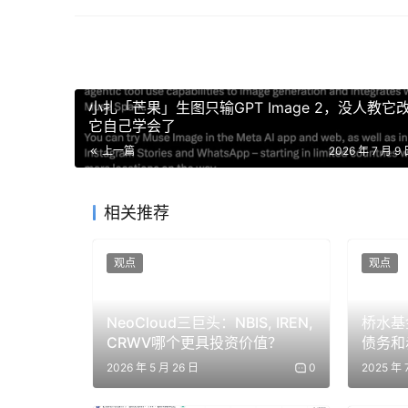
（相关阅读：a16z解读AI新周期：机器人成科技新
一旦你理解了其中的原因，你就会明白为什么这种
仅为 AI 领域资金涌入量的 1/14。归根结底
小扎「芒果」生图只输GPT Image 2，没人教它
它自己学会了
上一篇
2026 年 7 月 9 
相关推荐
观点
观点
NeoCloud三巨头：NBIS, IREN,
桥水基
CRWV哪个更具投资价值？
债务和
2026 年 5 月 26 日
0
2025 年 