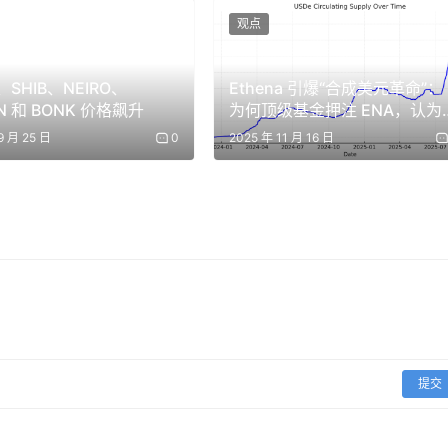
观点
、SHIB、NEIRO、
Ethena 引爆“合成美元革命”：
N 和 BONK 价格飙升
为何顶级基金押注 ENA，认为
将重塑 1 兆美元稳定币市场？
9 月 25 日
0
2025 年 11 月 16 日
行业视为“制造机器人”。
来的“桥梁”角色。
之内。
法拿起任何东西、走到任何地方，或者与现实物理世界进行交互
所在，目前正在进入该行业指数级增长曲线的起点：
提交