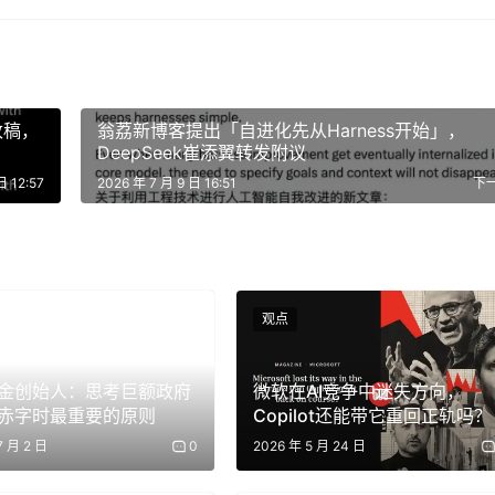
主角，AI公司越做越”轻” ）
流动性短期内不会放缓。作为对比，目前机器人领域的 VC 投
，这个巨大的差距正是当前投资者所面临的非对称机会所在。
改稿，
翁荔新博客提出「自进化先从Harness开始」，
DeepSeek崔添翼转发附议
日 12:57
2026 年 7 月 9 日 16:51
下
观点
金创始人：思考巨额政府
微软在AI竞争中迷失方向，
赤字时最重要的原则
Copilot还能带它重回正轨吗？
7 月 2 日
0
2026 年 5 月 24 日