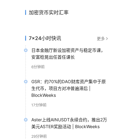
加密货币实时汇率
7×24小时快讯
更多
日本金融厅新设加密资产与稳定币课，
安富稔晃出任首任课长
6分钟前
GSR：约70%的DAO财库资产集中于原
生代币，项目方对冲普遍滞后 |
BlockWeeks
17分钟前
Aster上线AINUSDT永续合约，推出2万
美元ASTER奖励活动 | BlockWeeks
29分钟前