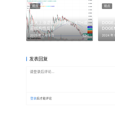
观点
观点
五大上涨逻辑日渐清晰，ETH或
DOGE
迎结构性反转
DOGE
那么，究竟是什么在驱动 VC 的兴趣？
2025 年 7 月 9 日
0
2024 年 
要理解机器人赛道的投资逻辑，你不能仅仅将这个
这个行业其实扮演着将 AI 进步与现实世界链接起
发表回复
在过去的十年里，AI 的进步几乎完全局限在屏幕
请登录后评论...
也就是说，模型变得越来越智能，但它们显然无
这一巨大的空白正是整个机器人投资逻辑的核心
登录
后才能评论
机器人技术的限制开始被打破