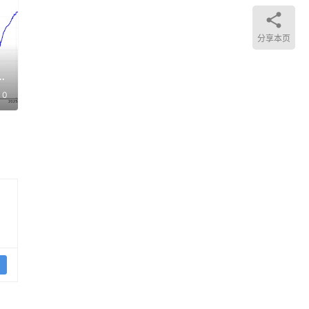
分享本页
它
0
。