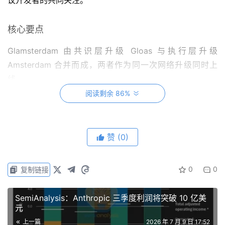
核心要点
Glamsterdam 由共识层升级 Gloas 与执行层升级
Amsterdam 合并而成，两者作为同一次网络升级同时上
线。
阅读剩余 86%
两个头部提案锁定方向：EIP-7732（内置提议者—构建者
分离，ePBS）与 EIP-7928（区块级访问列表，BALs）。
赞
(0)
配套的 Gas 重新定价方案，目标是让不同操作的费用更贴
近其真实资源成本。
0
0
复制链接
以太坊基金会已确定升级后 2 亿 Gas Limit 的目标下限，
较当前约 6000 万提升逾三倍。
SemiAnalysis：Anthropic 三季度利润将突破 10 亿美
元
升级时间已从最初的 2026 年上半年推迟至第三季度，部分
上一篇
2026 年 7 月 9 日 17:52