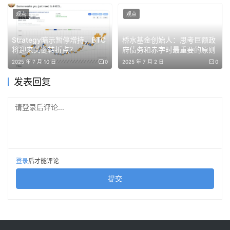
Glamsterdam 更为根本——它重写了以太坊构建、定价和
观点
观点
验证区块的方式。
Strategy暗示暂停增持，BTC
桥水基金创始人：思考巨额政
将迎来关键转折点？
府债务和赤字时最重要的原则
处于最后开发阶段
2025 年 7 月 10 日
0
2025 年 7 月 2 日
0
据CoinDesk 报道，开发团队已在 2026 年 6 月进入最后
发表回复
开发阶段，运行包含全部计划内 EIP 的多客户端开发网络
（devnet），这是代码定型并部署到公共测试网之前的最
请登录后评论...
后一步。以太坊基金会核心开发者 Parithosh Jayanthi 将
其形容为合并以来规模最大的一次分叉，并表示它将改变许
多关于以太坊的既有假设。
登录
后才能评论
为什么市场正在反应：ePBS 与并行执行
提交
EIP-7732：把区块构建搬进协议内部
当前以太坊约八到九成的区块并非由提议区块的验证者自己