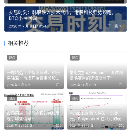
团队将 8 月底列为内部参考目标。
交易时刻：韩股跌入技术熊市，港股科技强势领跑，
普通 ETH 持有者无需任何操作；验证者与节点运营方需在
BTC小幅回调
主网激活前更新共识层与执行层客户端。
2026 年 7 月 9 日 19:54
下一篇
发生了什么：一次比 Fusaka 更深层的重构
相关推荐
观点
观点
Glamsterdam 的命名与定位
以太坊历来以”恒星名称 + Devconnect 主办城市”的方式为
一周精选丨比特币暴跌、AI交
撸毛党折戟 Monad：“测试网
易降温，市场开始警惕美股6
撸毛赛道的逻辑崩塌了”
硬分叉命名。Glamsterdam 是 Gloas（对应共识层，取自
月崩盘
2026 年 6 月 6 日
0
2025 年 11 月 25 日
0
一颗恒星）与 Amsterdam（对应执行层，取自城市名）的
合成词。这一命名结构本身就说明了升级的双层属性：它同
观点
观点
时改动共识层与执行层，而非只做单点优化。
市场闪崩，提前逃顶的KOL发
Pump.fun 收入突破 1 亿美
根据Datawallet 的技术梳理，2025 年 12 月上线的
现了哪些信号？
元，Polymarket 在八月的表
现超过了 NFTs
2025 年 2 月 25 日
0
2024 年 9 月 2 日
0
Fusaka 通过 PeerDAS 扩展了 rollup 的数据可用性，而