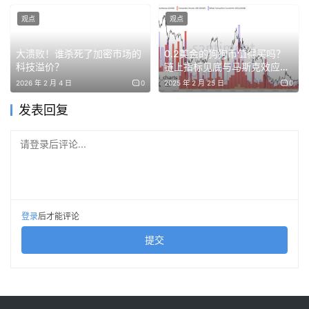
布鲁金斯学会经济研究资深研究员 Aaron Klein 对
观点
观点
Cointelegraph 表示，评估 11 月 5 日对加密行业的影响
大溃败！谁杀死了加密市场的
0.2美金的狗狗币值得买吗？
时，“更大的故事在于俄亥俄州的参议院选举。”
科技溢价？
链上指标见底与马斯克效应共
振下的历史性抄底机遇
2026 年 2 月 4 日
0
2025 年 2 月 25 日
0
Brown 是加密的怀疑者，也是参议院银行委员会的强势领
发表回复
导者。许多人认为他是市场结构改革的主要障碍，其败选意
味着有利于加密立法的“巨大进展”，Klein 表示，前提是立
请登录后评论...
法者能在细节上达成一致。
当然，即使 Brown 赢得了选举，他也不再会担任参议院银
行委员会的主席，而会成为少数党中的“对立”角色。不过，
登录
后才能评论
参议院银行委员会比其他参议院委员会更寻求共识（即两党
合作），所以他可能仍会有一定影响力，Klein 建议。
提交
若能实现数字资产市场结构立法，将是一项成就。这将提供
监管清晰度，并可能减少加密市场的波动性，Hsu 补充道：