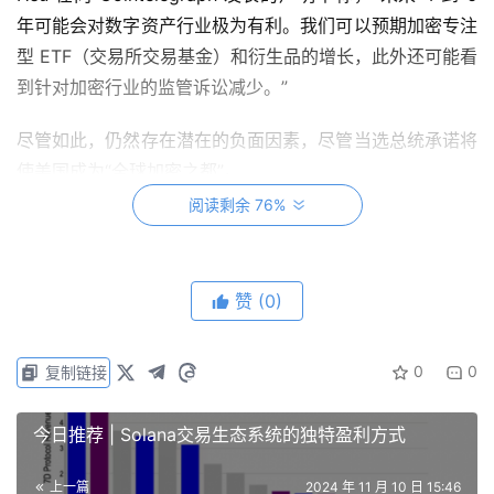
年可能会对数字资产行业极为有利。我们可以预期加密专注
型 ETF（交易所交易基金）和衍生品的增长，此外还可能看
到针对加密行业的监管诉讼减少。”
尽管如此，仍然存在潜在的负面因素，尽管当选总统承诺将
使美国成为“全球加密之都”。
阅读剩余 76%
前美国商品期货交易委员会（CFTC）主席、现哈佛大学肯
尼迪政府学院研究员 Timothy Massad 在接受
Cointelegraph 采访时问道：“第二届特朗普政府是否会制
赞
(0)
定鼓励技术发展的规则和政策，从而带来有用的创新？”
相反，新政府会否制定只推高代币价格的规则，这些规则让
0
0
复制链接
创始人获利，而让无知的散户投资者接盘——类似于第二次
ICO 泡沫？
今日推荐 | Solana交易生态系统的独特盈利方式
Massad 指出，当选总统对政策细节兴趣不大，而其他人则
上一篇
2024 年 11 月 10 日 15:46