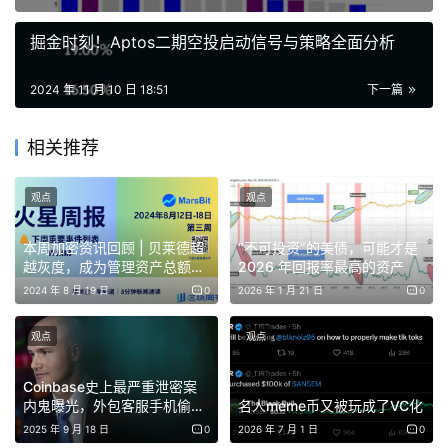
推测他可能会改变对加密的看法。
掘金时刻！Aptos二期空投启动信号与策略全面分析
特朗普是否会如承诺的那样，在新政府的首日就解雇 SEC
2024 年 11 月 10 日 18:51
下一篇
主席加里·根斯勒？这可能很难实现。SEC 是一个独立的政
府机构，其董事会成员任期为五年，只有在效率低下、玩忽
相关推荐
职守或渎职的情况下，总统才能将其免职。
Massad 表示，特朗普能立即采取的措施是提升一位已经在
观点
观点
职且支持加密的委员担任 SEC 主席，两种可能性是 Hester
本周加密资讯回顾 | 贝莱德超
“不可投资”的美债，可能才是
Pierce 或 Mark Uyeda。
越灰度，成为管理资产总额最
2026 年回报率最高的资产
大的数字资产基金管理公司
2024 年 8 月 19 日
0
2026 年 1 月 21 日
0
俄亥俄州是“更大的故事”
观点
观点
此次选举不仅带来了新总统，也使参议院从民主党转为由共
Coinbase史上最严重泄密案
和党掌控。在民主党失利者中，俄亥俄州参议员 Sherrod
内鬼曝光，外包客服手机偷拍
名人meme币又被玩成了VC化
上万客户资料，一张照片卖
Brown 败给了商人 Bernie Moreno。
2025 年 9 月 18 日
0
2026 年 7 月 1 日
0
200美金 | BlockWeeks