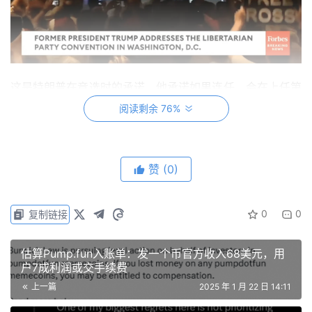
这是特朗普在竞选时的承诺，他承诺如果连任，会在上任第
一天为 Ross 减刑甚至赦免。距离比特币 2024 大会已经过
阅读剩余 76%
去了 6 个月，他当时在会上的承诺已经实现了大半：解雇
现任 SEC 主席 Gray Gensler、任命一个比特币 / 加密货币
总统顾问委员会、为 Ross 减刑甚至赦免、美国政府战略性
赞
(0)
比特币储备。
0
0
复制链接
一言一行，都好像在证明和暗示，「我在竞选时的承诺，都
会一一实现的，而下一个可能就是比特币战略储备。」比特
估算Pump.fun入账单：发一个币官方收入68美元，用
币战略储备，无疑是加密行业的 G 点，就这样，特朗普打
户7成利润或交手续费
消了加密行业对他发币的大半怒火。
上一篇
2025 年 1 月 22 日 14:11
对于离加密行业很远的人来说，或许很难理解为什么释放