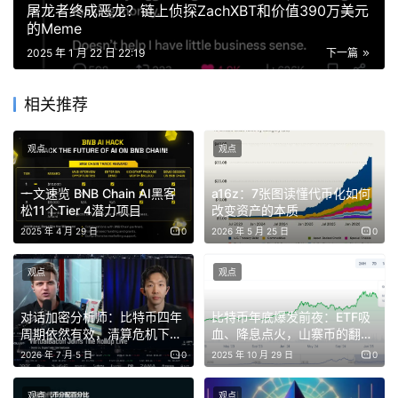
屠龙者终成恶龙？链上侦探ZachXBT和价值390万美元
Ross，就能平息加密行业对特朗普发币让利益集团「无本
的Meme
万利」的怒火。
2025 年 1 月 22 日 22:19
下一篇
那就要从 2011 年开始说起，那一年发生了很多大事，本·拉
相关推荐
登被击杀，金正日去世。但也有一些当时看来并不那么重要
的事
，比如比特币刚刚诞生 2 年，和现在十万美元一个不
观点
观点
同，诞生后的一两年里，比特币一直维持在 0.1 美元一枚。
一文速览 BNB Chain AI黑客
a16z：7张图读懂代币化如何
虽然现在看来比特币有着天才般的设计，但当时在大家眼里
松11个Tier 4潜力项目
改变资产的本质
却都是一个无用的设计。直至 2010 年，Ross 从客户口中
2025 年 4 月 29 日
0
2026 年 5 月 25 日
0
听到了比特币的存在，成为了转折点。
观点
观点
对话加密分析师：比特币四年
比特币年底爆发前夜：ETF吸
周期依然有效，清算危机下市
血、降息点火，山寨币的翻倍
Ross Ulbricht
场暗藏新机遇
剧本已写好​
2026 年 7 月 5 日
0
2025 年 10 月 29 日
0
2011 年，Ross 创办了「臭名昭著」的暗网市场「丝绸之
观点
观点