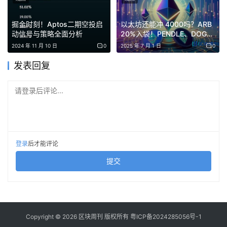
路」，「丝绸之路」并不交易茶叶、丝绸、瓷器，这是有史
以来最知名，最臭名昭著的「暗网」。这个网站的主要交易
掘金时刻！Aptos二期空投启
以太坊还能冲 4000吗？ARB
动信号与策略全面分析
20%入袋！PENDLE、DOGE
对象是毒品、性奴、儿童色情、私人杀手、军火交易、身份
暗藏玄机；GRDM 杀疯了，这
2024 年 11 月 10 日
0
2025 年 7 月 1 日
0
造假。
波不冲等啥？
发表回复
请登录后评论...
丝绸之路网站截图，图源网络
为了确保匿名性，Ross 在设计上只允许透过 Tor 洋葱路由
器访问（搜索引擎无法访问，只能通过特殊软件进入），并
登录
后才能评论
仅以比特币作为交易介质。政府对于非法活动的打击，核心
提交
是对资金的监管——背后的核心是银行体系，这被牢牢地掌
控在政府手中。比特币，就是那个脱离银行体系的支付工具
——直到现在，银行和比特币仍然是各行其道。
Copyright © 2026 区块周刊 版权所有
粤ICP备2024285056号-1
随着丝绸之路的崛起，比特币终于找到了第一个应用场景