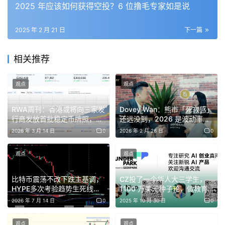
受瞩目的项目，主打“并行 EVM”（Parallel EVM）概念的
2025 年应该如何获得空投？6 位撸毛专家如是说
Monad 希望引入“并行处理”的执行层扩容方案，在 100%
2025 年 2 月 21 日
下一篇
兼容 EVM 所有字节符的前提下大幅提高网络执行效率。
相关推荐
Monad 融资情况
观点
观点
RWA周刊：香港或将向三家发
Dovey Wan：熊市「死寂感」
Nexus：并行化的证明挖矿网络
行商发放首批稳定币牌照，纳
还远没到，2026 是波动率收
斯达克推进代币化证券
割交易者的黄金之年
2026 年 3 月 14 日
0
2026 年 2 月 26 日
0
STEP 1. 添加测试网（链接：
观点
观点
https://testnet.monad.xyz/）
：进入链接后，点击
“Manually add network”，点击“Add Testnet to
比特币震荡不改下跌主基调，
CZ投了一个华人大三学生，
MetaMask”，点击“Continue”即可。
HYPE多次考验趋势生死线｜
1100 万美元种子轮，做教育
特邀分析
Agent
2026 年 7 月 14 日
0
2025 年 10 月 30 日
0
观点
观点