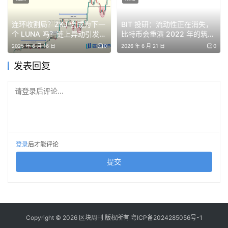
连环收割局？ZKJ 会成为下一
BIT 投研：流动性正在消失，
个 LUNA 吗？链上异动引发
比特币会重演 2022 年的筑底
STEP 2.
领取测试币与绑定 Discord 账户：点击“Connect
80% 暴跌
行情吗？
2025 年 6 月 16 日
0
2026 年 6 月 21 日
0
Wallet”后下拉界面填入领取测试币地址，点击“Get Testnet
MON”，点击“Connect Discord”授权 Discord 账户。（目
发表回复
前测试币领取仍未修复，可先继续阅读、了解领到测试币后
请登录后评论...
都能做哪些交互。此外，可在官方推文下方回复地址领取测
试币：
https://x.com/monad_xyz/status/189241049915895
8432
）
登录
后才能评论
提交
STEP 3.
继续下来界面，完成在测试网的第一笔交易：在三
个对应输入框输入所要购买的代币数量，分别买入 DAK、
YAKI、CHOG。
Copyright © 2026 区块周刊 版权所有
粤ICP备2024285056号-1