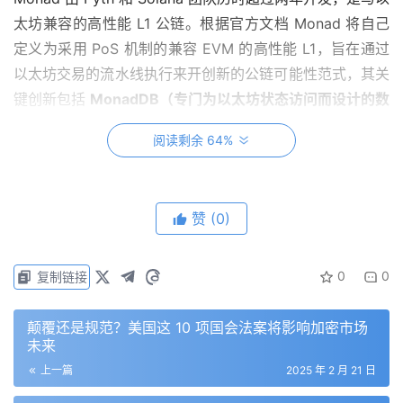
太坊兼容的高性能 L1 公链。根据官方文档 Monad 将自己
定义为采用 PoS 机制的兼容 EVM 的高性能 L1，旨在通过
以太坊交易的流水线执行来开创新的公链可能性范式，其关
键创新包括
MonadDB（专门为以太坊状态访问而设计的数
据库）
和
Optimistic 并行执行
（确保在最小开销下提供
阅读剩余 64%
高 TPS）。
Monad 将共识层和执行层分离，
进一步提高了
可扩展性，使开发者能够构建需要卓越性能和低延迟的应用
程序。
赞
(0)
Monad 的突破性进展使其成为企业级应用的强大平台，为
开发者提供了创建高 TPS DApps 所需的工具，同时保持与
0
0
复制链接
以太坊的兼容性，拥抱区块链创新的未来。
颠覆还是规范？美国这 10 项国会法案将影响加密市场
2024 年 4 月 9 日晚，Monad Labs 宣布以 30 亿美元估
未来
值完成 2.25 亿美元融资，Paradigm 领投，Electric
上一篇
2025 年 2 月 21 日
Capital 和 Greenoaks 等参投。作为 Layer 1 赛道当下最