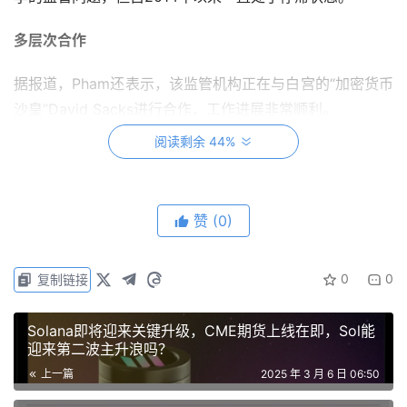
多层次合作
据报道，Pham还表示，该监管机构正在与白宫的“加密货币
沙皇”David Sacks进行合作，工作进展非常顺利。
阅读剩余 44%
Peirce补充道，能够有一个“致力于加密货币明确性”的政府
非常好。此外，这位被称为“加密妈妈”的委员表示，加密货
币工作组正在努力界定SEC不应监管的领域。
赞
(0)
她还强调，征求公众对规则制定的反馈非常重要，并补充
道：
0
0
复制链接
Solana即将迎来关键升级，CME期货上线在即，Sol能
“受规则影响的人应该有参与制定规则的机会。”
迎来第二波主升浪吗？
上一篇
2025 年 3 月 6 日 06:50
关于公众参与监管事务，SEC的加密货币工作组最近宣布将