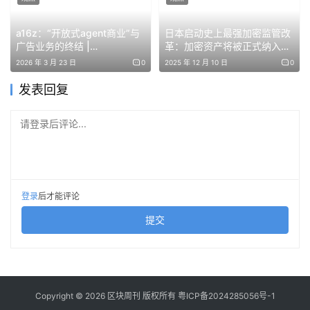
a16z：“开放式agent商业”与
日本启动史上最强加密监管改
免责声明：本文提供的信息不是交易建议。BlockWeeks.com
广告业务的终结 |
革：加密资产将被正式纳入证
不对根据本文提供的信息所做的任何投资承担责任。我们强烈
BlockWeeks
券法，彻底告别“支付工具时
2026 年 3 月 23 日
0
2025 年 12 月 10 日
0
代”
建议在做出任何投资决策之前进行独立研究或咨询合格的专业
发表回复
人士。
请登录后评论...
登录
后才能评论
提交
Copyright © 2026 区块周刊 版权所有
粤ICP备2024285056号-1