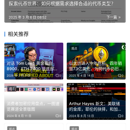
探索代币世界：如何根据需求选择合适的代币类型？
举行一系列关于加密货币规则制定的公开和在线圆桌会议。
第一次会议定于3月21日举行。
2025 年 3 月 6 日 08:52
下一篇
Peirce和Pham的言论发生在美国加密货币监管格局发生重
相关推荐
大变化之际。
2月28日，Sacks透露了白宫首次加密货币峰会，特朗普总
观点
观点
统 reportedly 将利用这个场合公布美国的比特币（BTC）
对话 Tom Lee：黄金看向
以太坊进入中年危机，四年销
储备策略。
8900，ETH 2400 是底部，
毁73亿美元，为何代币仍旧通
美股年中或回调 20%
胀不止
2026 年 2 月 3 日
0
2025 年 4 月 14 日
0
此外，随着监管机构寻求在美国对加密货币进行监管，SEC
已结束了一些诉讼和调查。本周，该监管机构结束了对
观点
观点
Yuga Labs的调查，并结束了对Kraken的诉讼。
消费者加密应用盘点，一图速
Arthur Hayes 新文：美联储
自2月中旬以来，SEC还已决定驳回对Coinbase、
览赛道全景版图
的金库，耶伦的抉择，和加密
牛市的排期
2024 年 8 月 11 日
0
2024 年 8 月 13 日
0
Consensys、Robinhood、Uniswap Labs和Gemini的诉
讼。
观点
观点