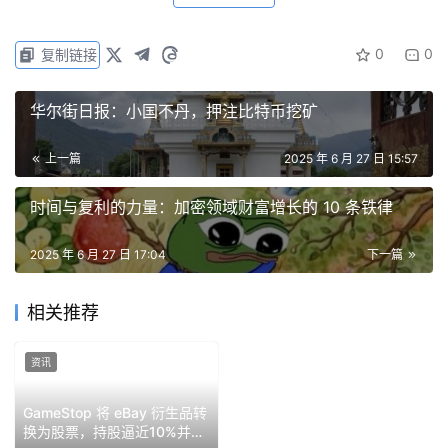
新型企业战略的缔造者，他的人生之路始于佛罗里达州的一
名青少年，他明白最好的机会隐藏在其他人都放弃的地方。
0
0
复制链接
从辍学少年到商业颠覆者
华尔街日报：小国不丹，押注比特币挖矿
Ryan Cohen 的创业启蒙早在他达到法定驾驶年龄之前就开
上一篇
2025 年 6 月 27 日 15:57
始了。
时间与复利的力量：加密领域财富增长的 10 条铁律
Cohen 1986 年出生于蒙特利尔，母亲是教师，父亲 Ted
Cohen 则经营着一家玻璃器皿进口公司。他年幼时，全家
2025 年 6 月 27 日 17:04
下一篇
搬到了佛罗里达州的科勒尔斯普林斯。15 岁时，Cohen 就
开始经营自己的生意，从各种电商网站收取推荐费。
相关推荐
到 16 岁时，他的业务范围已从简单的推荐扩展到更有条理
资讯
的电子商务运营，在大多数人还认为互联网只是一时流行
时，他已深谙电子商务的本质。
GameStop 将 eBay 衍生品转
换为股票，持股逼近10%并获