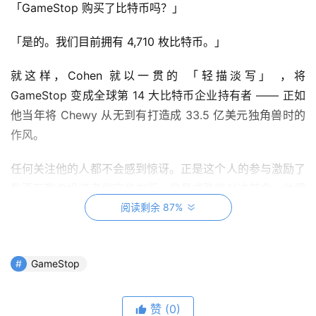
「GameStop 购买了比特币吗？」
「是的。我们目前拥有 4,710 枚比特币。」
就这样，Cohen 就以一贯的 「轻描淡写」 ，将
GameStop 变成全球第 14 大比特币企业持有者 —— 正如
他当年将 Chewy 从无到有打造成 33.5 亿美元独角兽时的
作风。
任何关注他的人都不会感到惊讶。正是这个人的参与激励了
数百万散户投资者做空华尔街一些最成熟的对冲基金。他把
一家许多所谓专家认为注定要失败的公司，变成了一家颠覆
阅读剩余 87%
所有传统估值模型的公司。
GameStop
Cohen 从一名在网上销售宠物食品的大学辍学生，到成为
赞
(0)