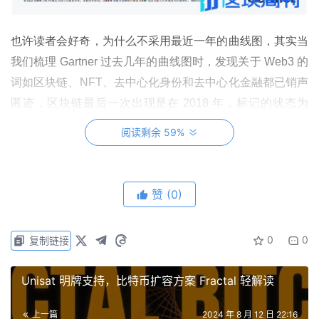
也许读者会好奇，为什么不采用最近一年的曲线图，其实当
我们梳理 Gartner 过去几年的曲线图时，发现关于 Web3 的
词如区块链、NFT、去中心化身份和去中心化金融都已销声
匿迹，区块链最后一次出现是在 2018 年，标记的状态为
「滑向低谷」，但到了 2023 年的最新版中，不再有任何关
阅读剩余 59%
于 Web3 的词汇，更多是 AI 相关，因此也不知道他们如何
定义当下的行业发展。
赞
(0)
作为科技行业最知名的技术发展周期描述方，Gartner 成功
「抛弃」了 Web3，那我们又该从什么角度观测行业发展状
0
0
复制链接
况？
我们不妨回到科技发展最本质的一项数据上来看——市场渗
Unisat 明牌支持，比特币扩容方案 Fractal 轻解读
透率
，它是衡量新技术或新产品在一个行业或市场中被接受
上一篇
2024 年 8 月 12 日 22:16
和使用的程度的重要指标，是对市场上当前需求和潜在市场