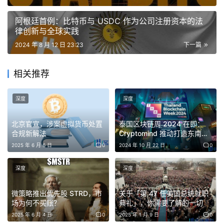
需求的一种比较，也被称为企业最基本的发展战略。任何新
阿根廷首例：比特币与 USDC 作为公司注册资本的法
科技发展，最终都需要回到「用途」上来描述，也就是多少
律创新与全球实践
用户使用，或者被多少企业 / 组织采用。
2024 年 8 月 12 日 23:23
下一篇
按照统计学的普遍意义来说，当一个新技术的市场渗透率超
相关推荐
过 5% 时，‌标志着该技术或产品已经开始被市场接受，‌并且
其使用率正在快速增长，而‌从 5% 到 15% 属于加速成长
深度
深度
期，一旦渗透率突破 30%，‌行业基本上就进入了成熟发展
北京官宣，涉案虚拟货币处置
泰国区块链周 2024 在即：
阶段。
合规新解法
Cryptomind 推动打造东南亚
区块链中心，聚焦投资、创新
2025 年 6 月 6 日
0
2024 年 10 月 22 日
0
以国内最近几年很火的新能源汽车为例，从 2005 年算起，
与互联
中国新能源汽车用了 10 年市场渗透率才突破 1%，但随后
深度
深度
仅用了 5 年，在 2020 年渗透率就超过了 5% 的关键转折
点，达到 5.4%。随后的 4 年，新能源汽车呈现了爆炸式的
微策略推出优先股 STRD，市
关于「第 47 任美国总统就职
场为何不买账？
典礼」，你需要了解的一切
增长态势。而在刚刚结束的 7 月，中国新能源汽车发展迎来
2025 年 6 月 4 日
0
2025 年 1 月 9 日
0
历史性一刻，新能源汽车渗透率首次有完整月份突破