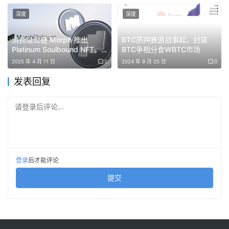
50%，成为行业又一标志时刻。
深度
深度
消费级公链 Morph 推出
BTC质押赛道战事起，封装
Platinum Soulbound NFT，
BTC争相分食WBTC市场
包含 Morph 代币分配
2025 年 4 月 11 日
0
2024 年 9 月 25 日
0
通过上面数据分析不难发现，新能源汽车是一个非常好的代
表用来描述一个新行业的发展情况，那对 Web3 来说，我们
发表回复
同样可以用这样的方式来分析，只不过把原本的汽车占有率
请登录后评论...
变为大众使用情况。
2024 年 6 月，新加坡支付公司 Triple-A 发布了《2024 年全
球 Crypto 资产所有权状况报告》，报告显示，2024 年全球
登录
后才能评论
Crypto 用户达到了 5.62 亿人（相当于全球人口的 6.8%，按
提交
82 亿算），高于 2023 年的 4.2 亿人（刚好超过 5% 占
比）。另一个侧面数据是全球最大的 Crypto 交易所
Binance 用户在 6 月也突破了 2 亿，可以做一佐证。