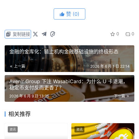
告。短短三个月后，币安不得不主动下架该业务，转入战略
沉寂。
赞
(0)
彼时的失败，本质上是“技术走在了制度前面”。
0
0
复制链接
五年后的今天，币安选择在完全不同的合规框架内借壳重
生。这一次，币安明确将其严格归类为“代表某些金融工具
金融的金库化：链上机构金融基础设施的终极形态
的证书”，受 FSRA（金融服务监管局）的合规监管，并完
美绕开了严苛的未注册证券审查体系。
上一篇
2026 年 6 月 1 日 22:14
Avenir Group 下注 WasabiCard：为什么 U 卡退潮，
这表明，以币安为代表的加密巨头已经结束了早期野蛮生长
稳定币支付反而更香了？
的“猫鼠游戏”，转而熟练运用国际离岸金融中心的合规沙
2026 年 6 月 9 日 13:25
下一篇
盒，在监管真空与合规边界之间，搭建起一个与传统美股平
行的交易世界。
相关推荐
二、 摆脱“大一统”：阿布扎比框架下的三大
资讯
资讯
“Nest”实体