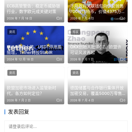
ECB高管警告：稳定币威胁银
不丹政府关联钱包向币安抛售
在过去，Web3 原生交易所往往扮演着“全能上帝”的角色：
行业，数字欧元成关键对策
700枚比特币，价值4375万美
一家主体，同时包揽了撮合交易、清算、托管、OTC、理财
元
2026 年 7 月 18 日
0
2026 年 7 月 4 日
0
甚至转换等所有职能。这种大一统的“野生”结构，在传统金
融监管体系眼中，无异于一个巨大的合规黑洞。
资讯
热议
从目前的合规架构来看，币安在 ADGM 框架下完成了彻底
MiCA月底上路，USDT停用風
OKX创始人批评CZ，欧盟许
險增，Tether轉投StablR
可证风波再起
的去中心化重组，将其核心职能拆分为三大持牌实体：
2024 年 12 月 18 日
0
2026 年 7 月 1 日
0
Nest Exchange Limited：专职交易所（Exchange）
资讯
资讯
职能，负责撮合、市场以及交易规则的制定。
Nest Clearing and Custody Limited：专职清算与托
欧盟加密市场进入监管新时
德国储蓄与合作银行集体开放
管（Clearing & Custody），将资产与交易进行后台
代，各方如何定位？
加密交易，覆盖5000万零售
隔离。
客户
2026 年 7 月 2 日
0
2026 年 7 月 4 日
0
Nest Trading Limited：专职券商（Broker-
发表回复
Dealer），负责证券经纪、订单安排、理财与 OTC 业
务。
请登录后评论...