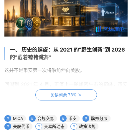
一、 历史的螺旋：从 2021 的“野生创新”到 2026
的“戴着镣铐跳舞”
这并不是币安第一次将触角伸向美股。
回溯到 2021 年 4 月，正值上一轮加密牛市的巅峰，币安
曾高调推出过零手续费、支持零碎股份、并直接用 BUSD 
阅读剩余 78%
结算的股票代币（Stock Tokens），首发标的锁定特斯拉
（Tesla），随后迅速扩张至苹果、微软等科技巨头。当时
这一激进的创新直接震撼了传统券商，但也迅速招致了多国
MiCA
合规交易
币安
牌照分层
监管机构关于“未注册证券”与“缺乏招股说明书”的严厉警
美股代币
交易所动态
政策法规