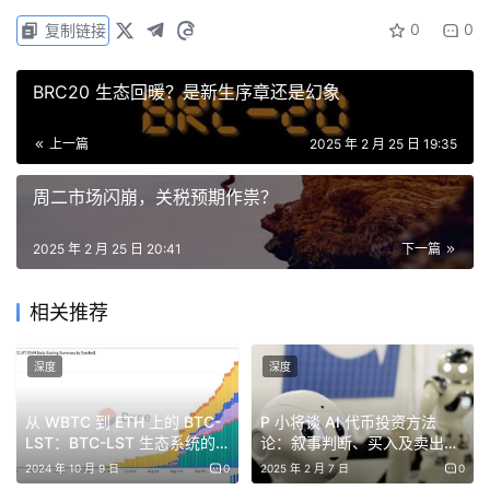
Opening & Keynote 1
（1:28 – 1:40 PM）：由Google带来
0
0
复制链接
开场主题演讲
BRC20 生态回暖？是新生序章还是幻象
Keynote 2
（1:40 – 2:00 PM）：
GAIB
发布《The AiFi
Thesis 》，洞悉AI金融化的未来机遇
上一篇
2025 年 2 月 25 日 19:35
Keynote 3
（2:40 – 2:50 PM）：
PIN AI
带来精彩洞察
周二市场闪崩，关税预期作祟？
Keynote 4
（3:30 – 3:40 PM）：
Kite AI
分享前沿思考
2025 年 2 月 25 日 20:41
下一篇
Keynote 5
（4:20 – 4:30 PM）：
Carv
发表独特见解
相关推荐
Keynote 6
（5:10 – 5:20 PM）：
PayPal Ventures
分享
深度
深度
🔹
圆桌讨论（Panels）
从 WBTC 到 ETH 上的 BTC-
P 小将谈 AI 代币投资方法
LST：BTC-LST 生态系统的
论：叙事判断、买入及卖出点
Panel 1：解放万亿级AI经济的潜力
（2:00 – 2:40 PM）
早期探索
位
2024 年 10 月 9 日
0
2025 年 2 月 7 日
0
由Faction
主持，
GAIB
、
Aethir
、
io.net
、
Exabits
、
ICN等项