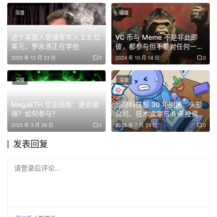
目深度探讨AI经济的未来创新模式。
深度
深度
Panel 2：Agentic Web的崛起——AI、区块链与自治系统
这个美国人靠播客年入 2.5 亿
VC 币与 Meme 不是非此即
的未来
（2:50 – 3:30 PM）
美元，罗永浩正在学他
彼，都参与但不要对任何一个
由BigBrain主持，联合PIN AI、0G、OpenLedger、
执着
2025 年 12 月 23 日
0
2024 年 10 月 14 日
0
Olas和Nillion，探讨Web3与AI的协同演化。
深度
深度
Panel 3：协作与开放生态中的AI区块链创新
（3:40 – 4:20
MegaETH 交互指南：是否值
回顾科技股 30 年回报：头部
PM）
得？如何参与？
公司、技术浪潮与 6 条投资教
由Hashed
主持，
Kite AI
、
Sentient
、
Heltu
、
Akave
、
训
2025 年 3 月 26 日
0
2025 年 7 月 29 日
0
Ormi
、
w3.io等项目深入探讨区块链与AI的协作新模式。
发表回复
Panel 4：前行之路——AiFi与DeFi如何塑造下一代Web3
请登录后评论...
超级周期
（4:30 – 5:10 PM）
由Chainlink
主持，
BNB
、
Avalanche
、
Arbitrum
、
Near
、
Base
和
Plume等项目解析Web3超级周期的未来方向。