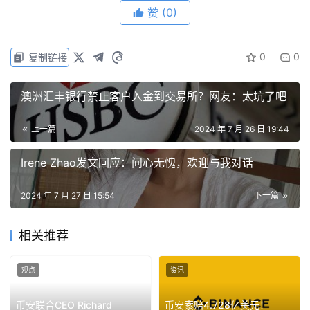
管问题，币安不得不在美国和英国等地限制其服务，影响了
赞
(0)
其全球市场份额和用户基础。
0
0
复制链接
免责声明：本文提供的信息不是交易建议。BlockWeeks.com
不对根据本文提供的信息所做的任何投资承担责任。我们强烈
澳洲汇丰银行禁止客户入金到交易所？网友：太坑了吧
建议在做出任何投资决策之前进行独立研究或咨询合格的专业
人士。
上一篇
2024 年 7 月 26 日 19:44
Irene Zhao发文回应：问心无愧，欢迎与我对话
2024 年 7 月 27 日 15:54
下一篇
相关推荐
观点
资讯
币安联合CEO Richard
币安索赔4.728亿美元！