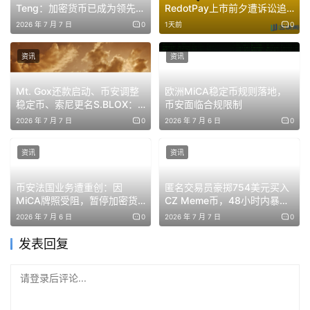
Teng：加密货币已成为领先金
RedotPay上市前夕遭诉讼追
融基础设施，24/7即时结算重
问增长模式
2026 年 7 月 7 日
0
1天前
0
塑市场
资讯
资讯
Mt. Gox还款启动、币安调整
欧洲MiCA稳定币规则落地，
稳定币、索尼更名S.BLOX：
币安面临合规限制
加密市场多事件共振
2026 年 7 月 7 日
0
2026 年 7 月 6 日
0
资讯
资讯
币安法国业务遭重创：因
匿名交易员豪掷754美元买入
MiCA牌照受阻，暂停加密货
CZ Meme币，48小时内暴赚
币交易服务
27万美元，收益357倍
2026 年 7 月 6 日
0
2026 年 7 月 7 日
0
发表回复
请登录后评论...