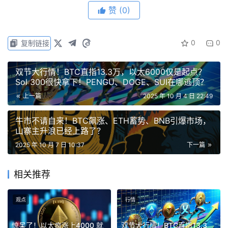
赞
(0)
5000，但多头结构完整，量能缩减说明空头乏力，高低点
持续抬升，MACD 金叉刚成型，牛市震荡中的上涨趋势还
在延续。
0
0
复制链接
甚至再创历史新高，现货别乱动。
双节大行情！BTC直指13.3万，以太6000仅是起点？
Sol 300很快拿下！PENGU、DOGE、SUI在哪逃顶？
上一篇
2025 年 10 月 4 日 22:49
#BNB：
依旧是王者姿态。前两天创出新高后回踩到 MA30 
牛市不请自来！BTC飙涨、ETH蓄势、BNB引爆市场，
附近开始反弹，目前有 V 型反攻的迹象，且已经收复了阴
山寨主升浪已经上路了？
跌的一半。后续大概率继续冲击 1100 前高，甚至再创历史
2025 年 10 月 7 日 10:37
下一篇
新高，现货别乱动。
相关推荐
眼下，ETF + 降息预期的双重刺激叠加上 TOKEN 2049 的
利好频出，10 月的狂暴行情几乎是板上钉钉。现在还要继
观点
行情
续观望吗？
惊呆了！以太疯涨上4000 就
双节大行情！BTC直指13.3