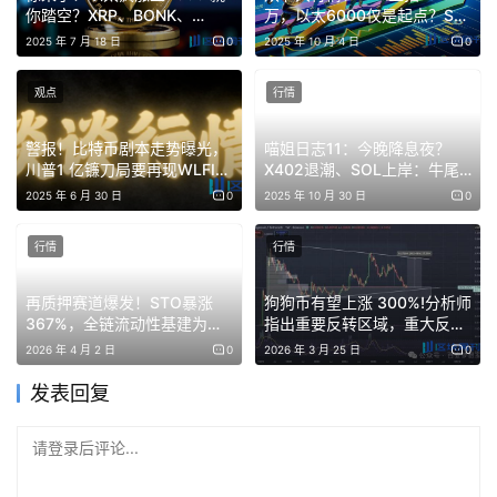
你踏空？XRP、BONK、
万，以太6000仅是起点？Sol
FLOKI接力山寨牛？为何你的
300很快拿下！PENGU、
2025 年 7 月 18 日
0
2025 年 10 月 4 日
0
币还未轮涨？
DOGE、SUI在哪逃顶？
文章推荐👉：
喵姐说币8：BTC、ETH假突破？10月行情点
观点
行情
燃！SOL ETF下周获批？PUMP、XRP、DOGE、PENGU
将全面暴走?
警报！比特币剧本走势曝光，
喵姐日志11：今晚降息夜？
川普1 亿镰刀局要再现WLFI？
X402退潮、SOL上岸：牛尾
LPT 20%入袋，SUI、ENA解
行情的最后一根弦，绷紧了！
2025 年 6 月 30 日
0
2025 年 10 月 30 日
0
炒新不炒旧，是这轮牛市的底层逻辑
锁潮来袭！七月或掀生态币疯
涨狂潮！
行情
行情
这轮行情有个很明显的特征：
新项目 FDV 随便就是十几亿
几十亿，而老项目连个水花都没有。
再质押赛道爆发！STO暴涨
狗狗币有望上涨 300%!分析师
367%，全链流动性基建为何
指出重要反转区域，重大反弹
举几个例子你就懂了：
受追捧？
一触即发
2026 年 4 月 2 日
0
2026 年 3 月 25 日
0
Perp DEX 赛道
里，$aster FDV 180 亿、$hype 450
发表回复
亿，而老牌的 $dydx 只有 5 亿、$gmx 仅 2 亿；
几年前的 NFT 龙头 BAYC 发币 $Ape 只有 5 亿
请登录后评论...
FDV，而本轮的 $Pengu FDV 却高达 25 亿，巅峰甚
至冲到 57 亿。