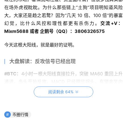
在场外虎视眈眈。为什么那些链上“土狗”项目明知道风险
大，大家还是趋之若鹜？因为“几天 10 倍、100 倍”的暴富
幻觉，比什么风控和理性都更有杀伤力。
交流+V：
Mixm5688 或者 企鹅号（QQ）：3806326575
今天这根大阳线，就是最好的证明。
大盘解读：反攻信号已经出现
#BTC：
4小时一根大阳线直接拉升，突破 MA60 重回上升
通道，多头开始反攻。MACD 已经明显拐头，有望金叉向
上，一旦重新站回零轴，就有机会再次挑战前高 118K，甚
阅读剩余 64%
至冲击 12 万关口。
币圈行情
#ETH：
走势依旧稳健。9 月最高触及 4960，虽然没站上 