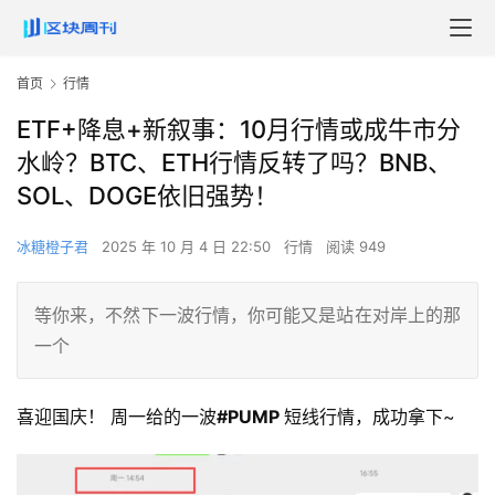
首页
行情
ETF+降息+新叙事：10月行情或成牛市分
水岭？BTC、ETH行情反转了吗？BNB、
SOL、DOGE依旧强势！
冰糖橙子君
2025 年 10 月 4 日 22:50
行情
阅读 949
等你来，不然下一波行情，你可能又是站在对岸上的那
一个
喜迎国庆！ 周一给的一波
#PUMP 
短线行情，成功拿下~