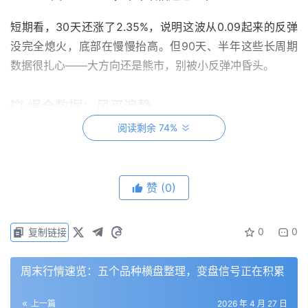
短期看，30天还涨了2.35%，说明这波从0.09起来的反弹
没完全熄火，底部在慢慢抬高。但90天、半年这些长周期
数据很扎心——大方向还是熊市，别被小反弹冲昏头。
💥 爆仓数据：风平浪静
阅读剩余 74%
1小时爆仓
：1.29万美元，多单2391，空单1.05万
4小时爆仓
：3.90万美元，多单2.41万，空单1.49万
赞
(0)
过去4小时，多单爆了2.41万，空单爆了1.49万，两边都有
爆但规模都很小。这说明什么？市场没有极端行情，多空都
0
0
复制链接
没发力，大家都在观望。
关键信号：爆仓量这么小，说明杠杆玩家要么还没进场，要
周末行情速览：五个品种横盘整理，变盘信号正在积累
么已经学聪明了、止损设得比较远。这种结构往往意味着
上一篇
2026 年 4 月 27 日
——市场在等方向，谁都不敢先动。