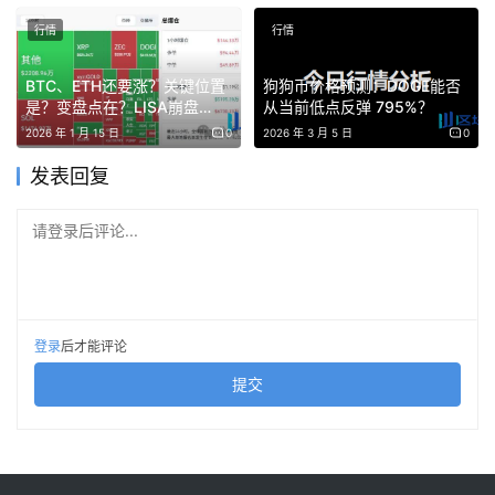
0.095-0.096是强支撑区，前期低点位置
行情
行情
技术指标方面：4小时RSI在50附近的中性区域，没超买也
BTC、ETH还要涨？关键位置
狗狗币价格预测：DOGE能否
没超卖。MACD在零轴下方但开始收口，下跌动能减弱了，
是？变盘点在？LISA崩盘
从当前低点反弹 795%？
但上攻动能也不强。短期方向不明，多空都没占优势。
90%、山寨无币可买？
2026 年 1 月 15 日
0
2026 年 3 月 5 日
0
发表回复
📉 市场情绪分析
请登录后评论...
从成交数据看，合约成交是现货的6.7倍，说明市场还是杠
杆主导，现货买盘跟不上。这意味着什么？价格如果涨，更
多是空头被爆推上去的，不是真金白银的买盘在拉。
登录
后才能评论
持仓量13.7亿，跟前两天基本持平，没有明显增加或减少。
提交
说明资金没有大规模进场，也没有大规模离场，大家都在
等。
爆仓数据很小，说明当前价格处于一个“多空都还能扛”的位