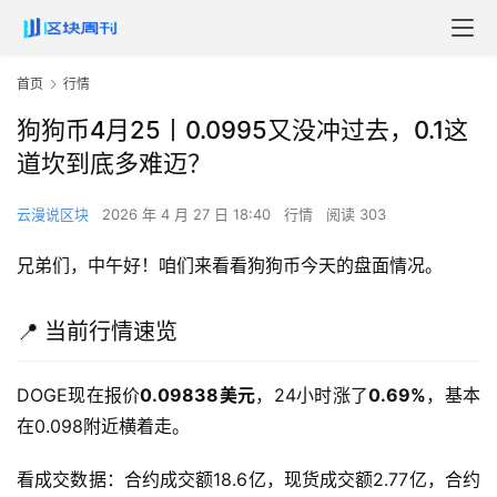
首页
行情
狗狗币4月25丨0.0995又没冲过去，0.1这
道坎到底多难迈？
云漫说区块
2026 年 4 月 27 日 18:40
行情
阅读 303
兄弟们，中午好！咱们来看看狗狗币今天的盘面情况。
📍 当前行情速览
DOGE现在报价
0.09838美元
，24小时涨了
0.69%
，基本
在0.098附近横着走。
看成交数据：合约成交额18.6亿，现货成交额2.77亿，合约