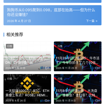
狗狗币从0.095爬到0.098，底部在抬高——但为什么
📐 技术结构分析
你还没赚钱？
2026 年 4 月 27 日
下一篇
从4小时K线图看，DOGE最近几天一直在
0.096-0.0995
这个区间里震荡。
相关推荐
上方压力
：
行情
行情
0.099-0.0995是第一道坎，今天最高摸到这里被压回
1月9日：BTC、ETH、ZEC、
11月25今日行情分析：牛市活
来了
DN、CYS行情分析
了！今年你抓住了几个10倍
币？比特币、以太坊、山寨
0.10是心理关口，也是近一个月的天花板，过去几周多
2026 年 1 月 10 日
0
2025 年 11 月 25 日
0
币、链上土狗策略！
次冲击都没站稳
行情
行情
下方支撑
：
一天狂赚1000万？BTC、ETH
11月8今日行情分析：大洗盘
0.097-0.0975是第一支撑，最近几次回调都在这里止
黄金上车点？ROSE、HEMI、
后，谁暴涨？谁归零？比特
Aster狂飙？CZ喊单，Q4这几
币、以太坊、山寨币、链上土
住
2025 年 9 月 26 日
0
2025 年 11 月 9 日
0
大风口别错过！
狗策略！