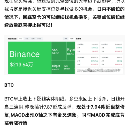
现在空头略强，但还没到完全破位的大单边下跌趋势，所以
我肯定是接近关键支撑位处寻找做多的机会，
日内不破位的
情况下，回踩空仓的可以继续找机会撸多，关键点位破位继
续放量跌直接止损可以！
BTC
BTC早上收上下影线实体阴线，多空来回上下博弈，日线开
启三连阴,昨晚插针7.87形成反弹，
现处于7.94附近盘整修
复,MACD出现0轴之下有金叉迹象，同时MACD完成底背
离看涨行情