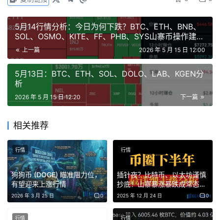
5月14行情分析：今日为何下跌？BTC、ETH、BNB、
SOL、OSMO、KITE、FF、PHB、SYS山寨币操作建
ETH
议！
上一篇
2026 年 5 月 15 日 12:00
ETH跌破2250的支撑出现了新低，小级别价格稍微偏硬一
5月13日：BTC、ETH、SOL、DOLO、LAB、KGEN分
点，跌破大三角形下边沿线后再次收了回来，所以这个位置
析
不跌破的话短期还是有反弹的迹象。
上方压力2268-
2026 年 5 月 15 日 12:20
下一篇
2300-2337 下方支撑2250-2218-2175
相关推荐
ETH回踩2218确认支撑有效多一手， 止损2175止损。 小
时级别站稳2268向上看2300-2337。
行情
行情
上方留意2346给到空一手， 突破2383止损。 左侧插针订
狗狗币 (DOGE) 瞄准阻力位，
插针夜？比特币、以太坊谨慎
单：2158多，跌破2120止损。
有望迎来上涨行情
抄底！山寨暴涨暴跌成常态：
SRC、LIGHT、PIPPIN、
2026 年 3 月 25 日
0
2025 年 12 月 24 日
0
SOL、USD1反弹如何上车？
行情
行情