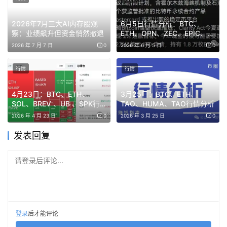
2026年7月三大AI内存股观
6月5日行情分析：BTC、
察：业绩飙升但资金悄然撤退
ETH、OPN、ZEC、EPIC、
HOME
2026 年 7 月 7 日
0
2026 年 6 月 5 日
0
行情
行情
4月23日：BTC、ETH、
3月25日：BTC、ETH、
SOL、BREV 、UB 、SPK行
TAO、HUMA、TAO行情分析
情分析
2026 年 4 月 23 日
0
2026 年 3 月 25 日
0
发表回复
SOL
请登录后评论...
SOL回踩到89.85，回调到0.50-0.618的位置是89.85-
87.26（昨晚回踩89.85刚好是0.50的位置），所以如果回
踩至0.618位置就是SOL的抄底点，也是二次确认87站稳的
一个回测。
登录
后才能评论