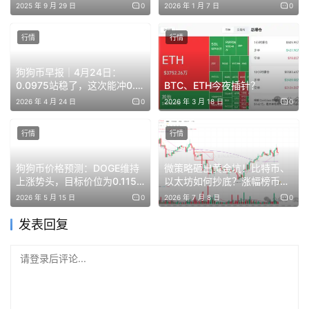
“黄金坑”？ETH、SOL、
2025 年 9 月 29 日
0
2026 年 1 月 7 日
0
91.8等空单。上不去85.4，就先看前低83.3，不破还能
PENGU、BNB下一波或已在酝
酿！
弹；跌破了就去81、79、76附近接多单。
行情
行情
🌡️市场情绪：
狗狗币早报｜4月24日：
0.0975站稳了，这次能冲0.1
BTC、ETH今夜插针？
吗？
今日，加密货币总市值约为2.64万亿美元，24 小时总交易
2026 年 4 月 24 日
0
2026 年 3 月 18 日
0
量约为680亿美元。
行情
行情
当前市场情绪为39（恐惧），现在市场情绪挺悲观，主要
狗狗币价格预测：DOGE维持
微策略砸出黄金坑！比特币、
是恐慌抛售、杠杆多头爆仓，再加上地缘风险升温。恐惧与
上涨势头，目标价位为0.115
以太坊如何抄底？涨幅榜币子
贪婪指数在跌，社交媒体也偏谨慎，衍生品市场压力不小，
美元！
就要“多空双吃”！
2026 年 5 月 15 日
0
2026 年 7 月 8 日
0
整体就是防御状态。
发表回复
请登录后评论...
今日加密涨跌榜🔥