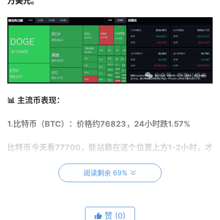
万美元。
📊 主流币表现：
1.比特币（BTC）：价格约76823，24小时跌1.57%
比特币今天看77700，能站稳在这个位置上方1-2小时，才
有机会反弹，上面等78500、79700、81000附近再考虑
阅读剩余 69%
空单。
如果连77700都上不去，说明反弹没力气，那就会先回踩
前低76680，不破的话还能反弹；一旦跌破，下面看
赞
(0)