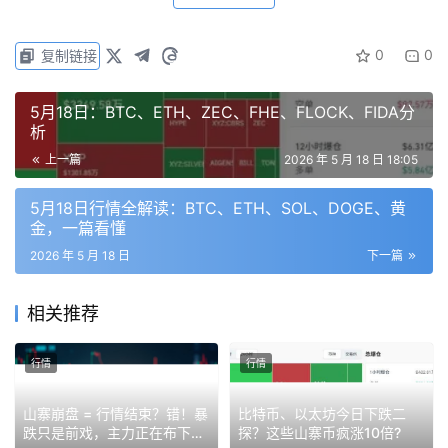
75000、73560、72300附近再接多单。
0
0
复制链接
2.以太坊（ETH）：价格约2114，24小时跌3.14%
以太坊今天看2130，能站稳1小时级别才开始反弹，上看
5月18日：BTC、ETH、ZEC、FHE、FLOCK、FIDA分
析
2160、2195、2230附近等空单。要是上不去2130，说明
上一篇
2026 年 5 月 18 日 18:05
反弹弱，先看前低2085，不破还能弹；跌破了就去
2060、2020、1980附近找多单。
5月18日行情全解读：BTC、ETH、SOL、DOGE、黄
金，一篇看懂
3.BNB：价格约639，24小时跌2.28%
2026 年 5 月 18 日
下一篇
BNB今天看650，站稳1-2小时才反弹，上方661、677、
相关推荐
690附近等空单。上不去650就继续跌，下面635、623、
613附近等多单。
行情
行情
4.SOL：价格约84，24小时跌2.61%
山寨崩盘 = 行情结束？错！暴
比特币、以太坊今日下跌二
跌只是前戏，主力正在布下
探？这些山寨币疯涨10倍?
SOL今天看85.4，站稳1小时才反弹，上看87、89.5、