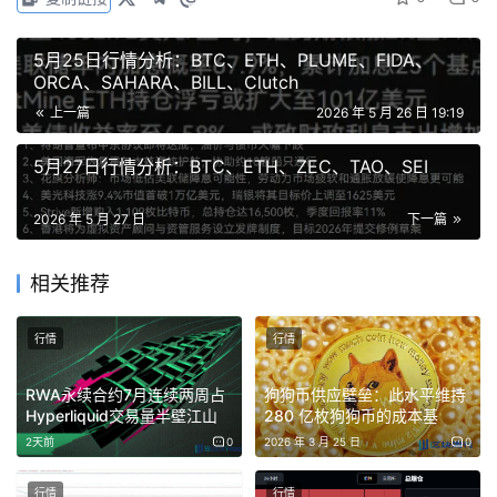
5月25日行情分析：BTC、ETH、PLUME、FIDA、
ORCA、SAHARA、BILL、Clutch
上一篇
2026 年 5 月 26 日 19:19
从走势来看，DOGE近期在0.1156美元附近的通道上轨区域
5月27日行情分析：BTC、ETH、ZEC、TAO、SEI
遇阻回落。如果买方能够守住当前的支撑区域，0.1156美元
依然是主要的上涨目标。
2026 年 5 月 27 日
下一篇
目前，狗狗币正在测试通道中部，图表显示该区域支撑位在
相关推荐
0.1027美元附近，与50日简单移动平均线基本重合，进一
步增强了这一价位的技术权重。
行情
行情
若能守住该区域
：狗狗币有望反弹至0.1156美元，重回此前
RWA永续合约7月连续两周占
狗狗币供应壁垒：此水平维持
抛压出现的通道上边界。
Hyperliquid交易量半壁江山
280 亿枚狗狗币的成本基
2天前
0
2026 年 3 月 25 日
0
若跌破0.1020美元区域
：短期走势将转弱，Ali Charts表示
届时他会重点关注0.0883美元附近的下轨支撑。
行情
行情