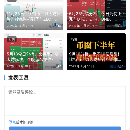
当前DOGE处于通道中部支撑与通道上部阻力之间，下一步
11月25日：比特币、以太坊反
5月25行情分析：今日为何上
弹？抄底时机到了？ZEC、
涨？BTC、ETH、BNB、
走向取决于买方能否守住50日均线区域，还是卖方将推动
BNBHolder、IRYS行情分析
SOL、NIL、DEXE、MITO、
2025 年 11 月 25 日
0
2026 年 5 月 25 日
0
价格向下探底。
ATA、SYS山寨币操作建议！
行情
行情
狗狗币或已触底？分析师关注三个月阻力位
5月18今日分析：比特币、以
9月16分析：币圈10亿陷阱！
另一位分析师Moe则认为，狗狗币正在周线图上测试一处重
太坊暴跌，今晚怎么操作？高
比特币、以太坊插针！山寨集
空山寨，分批布局哈基米、
体暴跌！会暴涨吗？在哪抄
要的阻力区域，可能正在构筑局部底部，为后续更强劲的上
2026 年 5 月 18 日
0
2025 年 9 月 16 日
0
ZEC、FLOCK、FHE、FIDA
底？ZKC暴涨202%！XDOG
涨行情做准备。
冲1亿刀？
发表回复
Moe在X平台分享的图表显示，DOGE正逼近一个标有“三个
请登录后评论...
月阻力位”的绿色阻力带。这一区域与之前价格在底部形态
后实现突破上涨的位置高度相似。
对比来看，当前的DOGE结构与2024年早期的底部形态颇
登录
后才能评论
为相似。在上一轮走势中，狗狗币形成了一个圆润的底部，