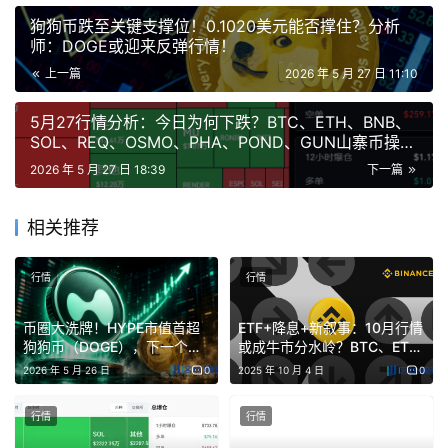
成反弹，短暂来看支撑有效
狗狗币跌至关键支撑位！0.1020美元能否撑住？分析
师：DOGE或迎来反弹行情！
（1）2109支撑阻力互换，到达位置减仓70%，尾仓继续上
上一篇
2026 年 5 月 27 日 11:10
看2148附近 2148依旧阻力，触摸不破还是做空位置，懂滴
都懂
5月27行情分析：今日为何下跌？BTC、ETH、BNB、
SOL、REQ、OSMO、PHA、POND、GUN山寨币操作
建议！
（2）左侧埋伏2148做空，补仓2174，防守2197，目标
2026 年 5 月 27 日 18:39
下一篇
2100和2061附近。
相关推荐
（3）埋伏2061做多，防守前低2006，目标2116和2148附
近。
行情
行情
币圈大洗牌！HYPE市值首超
ETF+降息+新叙事：10月行情
狗狗币（DOGE），下一个要
或成牛市分水岭？BTC、ETH
干掉的是波场（TRON）？
行情反转了吗？BNB、SOL、
2026 年 5 月 26 日
0
2025 年 10 月 4 日
0
DOGE依旧强势！
行情
行情