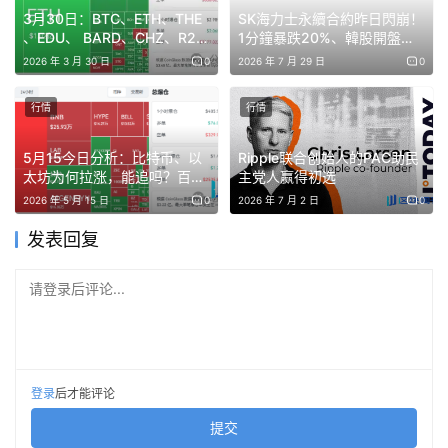
3月30日：BTC、ETH、THE
SK海力士永續合約昨日閃崩！
、EDU、 BARD、CHZ、R2、
1分鐘暴跌20%、韓股開盤出
BASED行情分析
現跟跌現象
2026 年 3 月 30 日
0
2026 年 7 月 29 日
0
行情
行情
5月15今日分析：比特币、以
Ripple联合创始人的PAC助民
ZEC
太坊为何拉涨，能追吗？百倍
主党人赢得初选
币正在酝酿DOGE、ADA、
2026 年 5 月 15 日
0
2026 年 7 月 2 日
0
LINK、AVAX、SOL、LAB、
ZEC昨晚放量下跌,卖盘开始发力，ZEC正在冲击双顶结构
HYPE、MLN、BABY
发表回复
颈线位、目前连续出现了两个黄昏之星、已经跌破了5月23
日低点，进一步确认了看跌趋势。
ZEC继续反弹突破700的
请登录后评论...
概率已经不高了。 我的空单位置也相应下移到了580-630
区间。
登录
后才能评论
提交