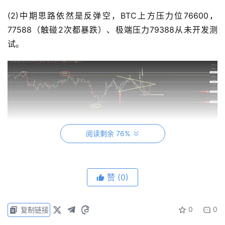
(2)中期思路依然是反弹空，BTC上方压力位76600，
77588（触碰2次都暴跌）、极端压力79388从未开发测
试。
阅读剩余 76%
ETH
赞
(0)
ETH震荡箱体结构未变，处于2148-2061震荡，箱体内高抛
低吸来回撸即可，中间位置耐心等待行情跑出 开始以为斐
0
0
复制链接
波那契0.618位置2061经不起回踩，早上两次下插针迅速形