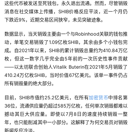
这些代币被发送至死钱包，永久退出流通。然而，尽管销毁
消息在社交媒体上传播，SHIB价格反应平淡，近一个月仍
下跌近9%，近期交易区间狭窄，未见突破迹象。
数据显示，当天销毁主要由一个与Robinhood关联的钱包推
动，单笔交易销毁了1.09亿枚SHIB，其余由多个小钱包完
成。自2021年以来，SHIB的累计销毁总量约为410.84万亿
枚，但这一数字几乎完全由5年前的一次历史性事件贡献
——以太坊联合创始人Vitalik Buterin在2021年5月销毁了
410.24万亿枚SHIB，当时价值67亿美元。该单一事件仍占
所有销毁量的绝大部分。
目前，SHIB市值约25.2亿美元，在所有
加密货币
中排名第
36位，流通供应量仍超过585万亿枚，任何单次销毁都难以
撼动其巨大供应量。即使以7月8日的速度持续销毁一整
年，也只能削减其中一小部分。这解释了为何交易员对销毁
新闻反应冷淡。