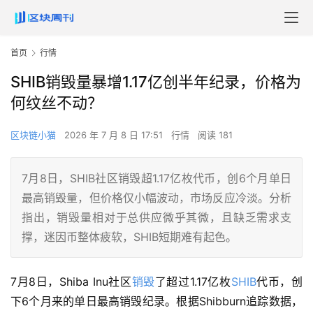
首页
行情
SHIB销毁量暴增1.17亿创半年纪录，价格为
何纹丝不动？
区块链小猫
2026 年 7 月 8 日 17:51
行情
阅读 181
7月8日，SHIB社区销毁超1.17亿枚代币，创6个月单日
最高销毁量，但价格仅小幅波动，市场反应冷淡。分析
指出，销毁量相对于总供应微乎其微，且缺乏需求支
撑，迷因币整体疲软，SHIB短期难有起色。
7月8日，Shiba Inu社区
销毁
了超过1.17亿枚
SHIB
代币，创
下6个月来的单日最高销毁纪录。根据Shibburn追踪数据，