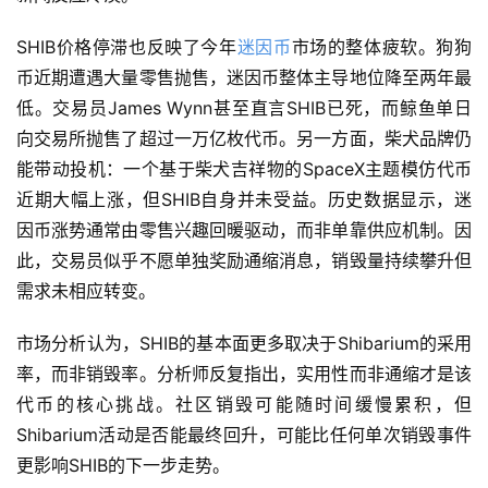
SHIB价格停滞也反映了今年
迷因币
市场的整体疲软。狗狗
币近期遭遇大量零售抛售，迷因币整体主导地位降至两年最
低。交易员James Wynn甚至直言SHIB已死，而鲸鱼单日
向交易所抛售了超过一万亿枚代币。另一方面，柴犬品牌仍
能带动投机：一个基于柴犬吉祥物的SpaceX主题模仿代币
近期大幅上涨，但SHIB自身并未受益。历史数据显示，迷
因币涨势通常由零售兴趣回暖驱动，而非单靠供应机制。因
此，交易员似乎不愿单独奖励通缩消息，销毁量持续攀升但
需求未相应转变。
市场分析认为，SHIB的基本面更多取决于Shibarium的采用
率，而非销毁率。分析师反复指出，实用性而非通缩才是该
代币的核心挑战。社区销毁可能随时间缓慢累积，但
Shibarium活动是否能最终回升，可能比任何单次销毁事件
更影响SHIB的下一步走势。