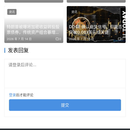
资讯
资讯
特朗普被曝将加密收益转投股
DOGE 确认金叉信号，但能否
票债券，传统资产组合暴增四
突破0.081美元成关键
倍
2026 年 7 月 14 日
0
2026 年 7 月 16 日
0
发表回复
请登录后评论...
登录
后才能评论
提交