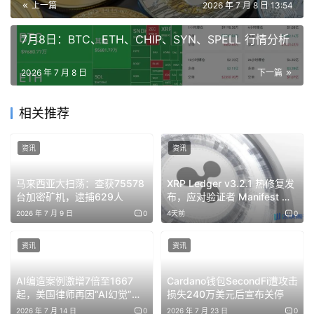
上一篇
2026 年 7 月 8 日 13:54
7月8日：BTC、ETH、CHIP、SYN、SPELL 行情分析
2026 年 7 月 8 日
下一篇
相关推荐
资讯
资讯
马来西亚大扫荡：查获75578
XRP Ledger v3.2.1 热修复发
台加密矿机，逮捕629人
布，应对验证者 Manifest 洪
泛攻击
2026 年 7 月 9 日
0
4天前
0
资讯
资讯
AI编造案例激增7倍至1667
Cardano钱包SecondFi遭攻击
起，美国律师再因“AI幻觉”遭
损失240万美元后宣布关停
重罚
2026 年 7 月 14 日
0
2026 年 7 月 23 日
0