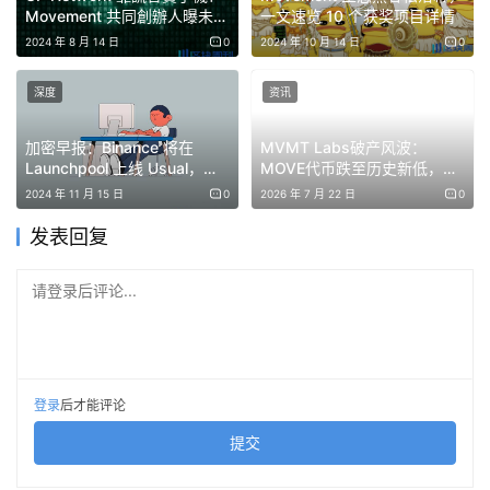
Movement 共同創辦人曝未承
一文速览 10 个获奖项目详情
諾任何空投
2024 年 8 月 14 日
0
2024 年 10 月 14 日
0
幣安沒有回覆 Blockworks 有關該做市商異常行為的評論請
深度
资讯
求。加密貨幣偵探 ZachXBT 被通知該做市商項目與
加密早报：Binance 将在
MVMT Labs破产风波：
Web3Port 有關，但 Movement 當時拒絕透露該做市商的
Launchpool 上线 Usual，
MOVE代币跌至历史新低，项
名字。
Movement 主网或将上线
目方称业务正常
2024 年 11 月 15 日
0
2026 年 7 月 22 日
0
发表回复
根據 Blockworks 的調查，Web3Port 在過去幾個月中一
直與 Movement Labs 的社群媒體貼文有互動。 （揭露：
请登录后评论...
Blockworks 的共同創辦人 Jason Yanowitz 為
Movement Labs 的天使投資人。）
登录
后才能评论
免责声明：本文提供的信息不是交易建议。BlockWeeks.com
不对根据本文提供的信息所做的任何投资承担责任。我们强烈
提交
建议在做出任何投资决策之前进行独立研究或咨询合格的专业