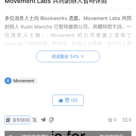
Movement Labs 共同創辦人暫時休假
多位消息人士向 Blockworks 透露，Movement Labs 共同
創辦人 Rushi Manche 已暫時離開公司，具體時間不詳。一
位消息人士稱， Movement 的公司會議上宣布了
Manche「暫時休假」的消息，知情人士透露，該公司上週
在舊金山舉行了一次現場會議，但 Manche 並未出席。
阅读剩余 54%
Manche 向 Blockworks 表示，他「仍在」 Movement
Labs，但 Manche和 Movement Labs 都沒有具體回答他
Movement
是否在休假的問題。
赞
(0)
共同創辦人的去向不明，仍在社群上發文
Manche 休假的原因和時間長短未明確公布，某消息人士透
0
0
复制链接
露，員工曾注意到 Manche的個人資料沒出現在公司內部的