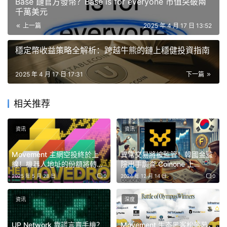
Slack 中。然而，Manche 的 Slack 帳戶在週一結束前又神
Base 鏈官方發幣？Base is for everyone 市值突破兩
千萬美元
秘的出現。Manche 告訴 Blockworks，他仍在使用
上一篇
2025 年 4 月 17 日 13:52
Slack，並且整個星期都在進行電話會議。
穩定幣收益策略全解析：跨越牛熊的鏈上穩健投資指南
本週一下午，也就是 Manche 「去度假」的消息在內部宣
布的同一天， Manche 透過 X 宣傳他與共同創辦人
2025 年 4 月 17 日 17:31
下一篇
Cooper Scanlon 正一起和開發人員進行每週系統的同步更
新。
相关推荐
资讯
资讯
Movement 主網空投終於上
異常交易將被監管！韓國金監
線！機器人地址的份額將轉作
院出手調查 Coinone 上
社群的激勵獎勵
Movement 代幣滑價事件
2025 年 5 月 28 日
0
2024 年 12 月 14 日
0
资讯
深度
UP Network 靠謊言賣手機？
Movement 生态黑客松落幕，