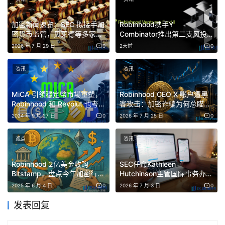
加密貨幣的長期前景，取決於其自身的基本面，而非 25 個
加密新闻速览：SEC 拟接手加
Robinhood携手Y
基點的利率調降。
密货币监管，贝莱德等多家动
Combinator推出第二支风投
态
基金RVII，25美元开启散户
2026 年 7 月 29 日
0
2天前
0
IPO认购
資產代幣化趨勢崛起：
傳統金融也在上鏈
资讯
资讯
資產代幣化指的是將實體資產 ，如股票、不動產或商品，
MiCA 引領穩定幣市場重塑，
Robinhood CEO X 账户遭黑
轉換成區塊鏈上的數位代幣。與傳統投資方式相比，這種模
Robinhood 和 Revolut 也考慮
客攻击：加密诈骗为何总瞄准
式能大幅降低交易成本、縮短結算時間、提高透明度與可及
加入
可信赖品牌？
2024 年 9 月 27 日
0
2026 年 7 月 25 日
0
性，吸引越來越多加密新創探索應用場景。
观点
资讯
例如 Ondo Finance 所推出專為代幣化資產交易設計全鏈網
Robinhood 2亿美金收购
SEC任命Kathleen
路 Ondo Chain、以及 Ethena 與 Securitize 共同打造的機
Bitstamp，盘点今年加密行业
Hutchinson主管国际事务办公
構級代幣化資產 EVM 鏈 Converge 等。
5大重磅收购案
室，比特币ETF流出近3亿美
2025 年 6 月 4 日
0
2026 年 7 月 3 日
0
元，Robinhood推出公开
Layer 2主网
不僅如此，傳統金融機構也積極擁抱區塊鏈。包括花旗銀行
发表回复
瞄準 Pre-IPO 市場推動未上市股權代幣化、芝商所 與