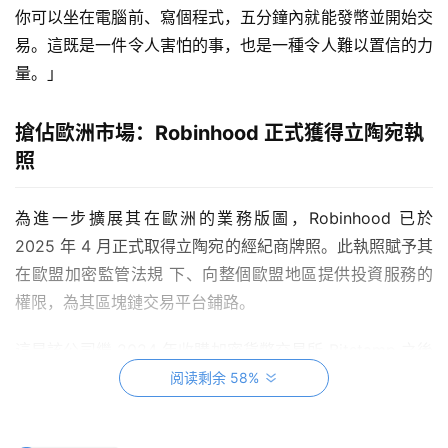
你可以坐在電腦前、寫個程式，五分鐘內就能發幣並開始交
易。這既是一件令人害怕的事，也是一種令人難以置信的力
量。」
搶佔歐洲市場：Robinhood 正式獲得立陶宛執
照
為進一步擴展其在歐洲的業務版圖，Robinhood 已於
2025 年 4 月正式取得立陶宛的經紀商牌照。此執照賦予其
在歐盟加密監管法規 下、向整個歐盟地區提供投資服務的
權限，為其區塊鏈交易平台鋪路。
這是該公司繼 2024 年收購加密貨幣交易所 Bitstamp 之後
的又一重大佈局，顯示其在整體加密與傳統市場交會之際，
阅读剩余 58%
該公司正積極重塑其商業定位與技術方向。