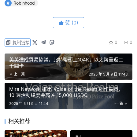
幾天前，Robinhood 剛公布了 2025 年第一季財報，營收
Robinhood
較去年同期下滑 8.6%，但仍優於華爾街分析師的預期，使
得當日股價於納斯達克上漲 2.7%。
赞
(0)
Solana 與 Arbitrum 搶當技術夥伴，誰能成功
0
0
复制链接
奪旗？
美英達成貿易協議，比特幣衝上104K，以太幣重返二
據傳 Robinhood 已與兩大區塊鏈技術方：「
Solana 基金
千關卡
會
」與「
Arbitrum 團隊
」展開接洽，爭取成為該新平台的
上一篇
2025 年 5 月 9 日 11:43
技術合作夥伴。然而截至目前，三方皆對外界詢問保持沉
默，相關協議尚未正式敲定。
Mira Network 推出 Voice of the Realm 創作競賽，
10 週活動總獎金高達 15,000 USDC
無論如何，Bitwise 資訊長 Matt Hougan 都對此表達看
2025 年 5 月 9 日 11:44
下一篇
好：「當大家的目光都集中在 Jerome Powell 身上時，
Robinhood 正在評估要採用哪條區塊鏈作為其新服務的基
相关推荐
礎架構。」
资讯
资讯