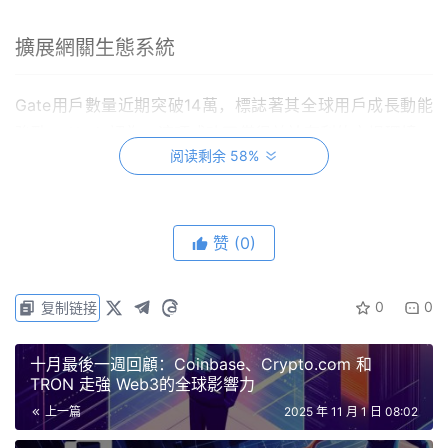
擴展網關生態系統
Gate用戶數量近期突破14萬，標誌著其全球用戶成長動能
強勁。 Kevin認為，這項成功不僅得益於有利的市場環境，
阅读剩余 58%
也歸功於Gate致力於將自身生態系統整合為統一使用者體
驗的努力。
他解釋說：“我們過去擁有許多各自獨立運作的優秀產品。
赞
(0)
現在，我們將它們——我們的交易所、穩定幣 GUSD、
Layer 2 網路和去中心化 Perps——連接起來，形成一個綜
0
0
复制链接
合性的環境。”
十月最後一週回顧：Coinbase、Crypto.com 和
凱文表示，這種方式確保用戶能夠在一個統一的生態系統中
TRON 走強 Web3的全球影響力
獲得全套產品。 「我們希望Gate成為加密貨幣的一站式平
上一篇
2025 年 11 月 1 日 08:02
台——無論用戶是在交易、賺錢還是進行專案開發，」他