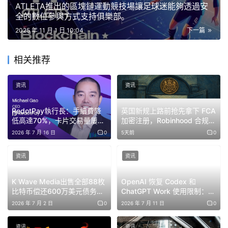
說。 “這不僅是為了吸引新用戶，也是為了讓長期支持者有
ATLETA推出的區塊鏈運動競技場讓足球迷能夠透過安
全的數位參與方式支持俱樂部。
更多理由繼續使用。”
2025 年 11 月 1 日 10:04
下一篇
平衡零售和機構需求
相关推荐
隨著加密貨幣市場日益多元化，Gate 致力於高效率服務散
资讯
资讯
戶和機構用戶。 “散戶用戶希望獲得新的代幣和創新工具，”
Kevin 表示，“與此同時，機構客戶則關注牌照、合規性和
RedotPay執行長：手續費降
英国新规上路前抢先拿下 FCA
運營誠信。我們的目標是同時滿足這兩方面的需求。”
低高達70%，卡片交易量屢創
加密注册，Robinhood 合规再
新高——而監管正是原因所在
进一步
2026 年 7 月 16 日
0
5天前
0
為此，Gate已透過在日本和杜拜獲得牌照，擴大了其監管
资讯
资讯
影響力，使其能夠在關鍵市場接受當地監管。 「這是我們
將Gate打造成為真正全球化、綜合品牌的宏偉願景的一部
K Wave Media出售全部88枚
OpenAI 恢复 Codex 和
分，」Lee指出。
比特币偿还600万美元债务，
ChatGPT Work 使用限制：流
企业金库实验落幕
量激增致基础设施承压
2026 年 7 月 2 日
0
2026 年 7 月 11 日
0
機構採納與監管
资讯
资讯