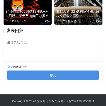
回顧自己16年的傳統金融從業經歷，凱文強調了該行業如何
24小时近1000亿枚SHIB涌入
摩根大通 Q2 盈利超预期，股
發展以適應機構投資者的需求。 「我們談論機構投資者已
交易所，柴犬币抛售压力骤增
权交易收入暴涨
經很久了，但現在我們看到了真正的進展，」他說。 “機構
2026 年 7 月 13 日
0
2026 年 7 月 14 日
0
投資者不再關注交易費用或點差——他們關注的是盡職調
发表回复
查、合規性以及交易所是否能在其管轄範圍內運營。”
请登录后评论...
他強調，監管透明度的提高正在加速機構進入市場。 「隨
著監管機構變得更加開放，以及像MiCA這樣的框架逐漸成
形，交易所、機構和政府之間的合作將變得更加切實可
行，」他補充道。 “我們正處於一個傳統金融和區塊鏈可以
登录
后才能评论
攜手合作，共同打造更高效市場的階段。”
提交
最後，凱文總結了Gate對下一階段發展的願景：“無論是傳
統金融還是區塊鏈，都無關緊要——重要的是構建一個更加
透明、高效和便捷的金融體系。這正是Gate想要引領的方
Copyright © 2026 区块周刊 版权所有
粤ICP备2024285056号-1
向。”