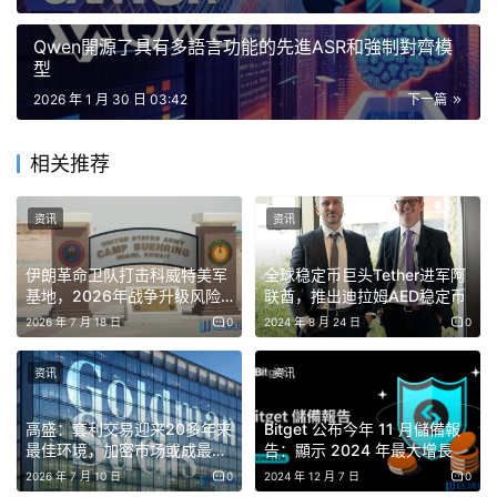
Qwen開源了具有多語言功能的先進ASR和強制對齊模
基於 FROST 的網路透過將審批權分散到多個獨立方來增強
型
安全性，最大限度地減少單點故障，同時保留鏈上標準的比
2026 年 1 月 30 日 03:42
下一篇
特幣簽章。結合可審計的檢查和範圍明確的治理機制，此次
升級建立了清晰的問責制和審批工作流程，滿足傳統金融市
相关推荐
場機構參與者所期望的營運標準。
资讯
资讯
Solv Protocol 的執行長兼聯合創始人 Ryan Chow 在一份
書面聲明中表示：「機構會評估營運風險和變更控制風險。
伊朗革命卫队打击科威特美军
全球稳定币巨头Tether进军阿
基地，2026年战争升级风险
联酋，推出迪拉姆AED稳定币
FROST 提高了執行隱私性，但對機構而言真正重要的是類
飙升
2026 年 7 月 18 日
0
2024 年 8 月 24 日
0
似於傳統金融體系的治理機制。這包括職責分離、基於政策
的審批、審計追蹤和延遲升級。這正是類似風險委員會青睞
资讯
资讯
它的原因。」
高盛：套利交易迎来20多年来
Bitget 公布今年 11 月儲備報
最佳环境，加密市场或成最大
告：顯示 2024 年最大增長
Solv協議將FROST2升級到TS-SUF-4，建立機
赢家
2026 年 7 月 10 日
0
2024 年 12 月 7 日
0
構級比特幣執行與治理