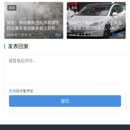
资讯
资讯
Solv Protocol首席技術長兼聯合創始人Will Wang在聲明中
突发！伊朗革命卫队声称袭击
特斯拉下狠招：员工AI工具支
表示：「五年來，Solv始終高度重視密碼學創新。我們最近
约旦美军基地致多名士兵死
出每周上限200美元，xAI产
的研究改進了FROST2演算法，並將其安全等級提升至TS-
亡，市场担忧中东冲突升级
品除外
2026 年 7 月 21 日
0
2026 年 7 月 3 日
0
SUF-4，這是目前最高的安全等級。我們最近的研究改進了
发表回复
FROST2演算法，並將其安全等級提升至TS-SUF-4，這是
目前最高的安全等級。」他補充道：「我們預計這一進步將
请登录后评论...
顯著加速FROST2在比特幣網路中更高效的應用程式設計更
高效的應用程式設計更安全
隨著更具可預測性和可擴展性的比特幣執行層的引入，
登录
后才能评论
SolvBTC 將能夠與機構平台和去中心化金融協議更無縫地
提交
集成，從而隨著比特幣金融生態系統的發展，實現更順暢的
組合以及更可靠的鑄幣和贖回流程。
透過在比特幣基礎設施中部署 FROST，SolvBTC 為大規模