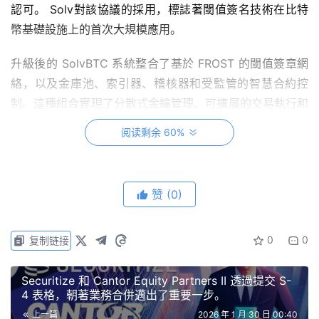
認可。 Solv對該協議的採用，標誌著閾值簽名技術在比特
幣基礎設施上的首次大規模應用。
升級後的 SolvBTC 系統整合了基於 FROST 的閾值簽章網
絡，以及金庫池、索引器、稽核器和受監管的智慧合約控
制。這種組合實現了分散式金鑰管理、可擴展的交易執行和
可審計的工作流程，從而以更高的吞吐量和更強的監管能力
阅读剩余 60%
支援比特幣的發行和贖回。
隨著 SolvBTC 的持續擴展——它是 BNB 鏈上規模最大、
赞
(0)
使用最廣泛的比特幣資產，目前在 ListaDAO 上的使用率高
達 90%——該平台的重點已從單純整合跨鏈質押功能，轉
向確保比特幣主網運行的穩健性、可治理性和可審計性。這
0
0
复制链接
涵蓋了從地址產生和簽章協調到交易授權和變更控制流程的
所有階段。
Securitize 和 Cantor Equity Partners II 透過提交 S-
4 表格，朝著業務合併邁出了重要一步。
上一篇
2026 年 1 月 30 日 00:40