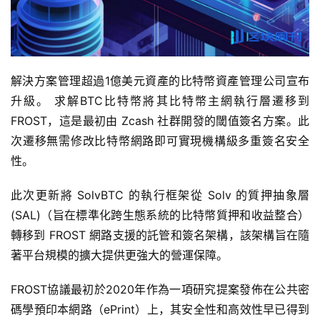
解決方案管理超過1億美元資產的比特幣資產管理公司宣布
升級。 求解BTC比特幣將其比特幣主網執行層遷移到
FROST，這是最初由 Zcash 社群開發的閾值簽名方案。此
次遷移無需修改比特幣網路即可實現機構級多重簽名安全
性。
此次更新將 SolvBTC 的執行框架從 Solv 的質押抽象層
(SAL)（旨在標準化跨生態系統的比特幣質押和收益整合）
轉移到 FROST 網路支援的託管和簽名架構，該架構旨在隨
著平台規模的擴大提供更強大的營運保障。
FROST協議最初於2020年作為一項研究提案發佈在公共密
碼學預印本網路（ePrint）上，其安全性和高效性早已得到