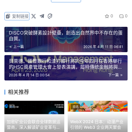
0
0
复制链接
DISCO突破酵素設計壁壘，創造出自然界中不存在的蛋
白質。
上一篇
2026 年 4 月 11 日 06:41
貝萊德、匯豐銀行和渣打銀行將於今年四月在香港舉行
的HSC資產管理大會上發表演講，屆時傳統金融將與數
位資產結合。
2026 年 4 月 14 日 00:54
下一篇
相关推荐
资讯
资讯
加密矿业公会联合全球数据运
WebX 2024 日本：动漫产业
营商，深入解读矿业变革与高
引领的 Web3 企业两天聚会