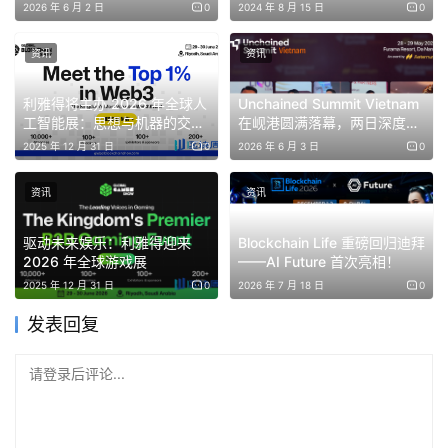
性能计算转型
2026 年 6 月 2 日
0
2024 年 8 月 15 日
0
资讯
资讯
利雅得将主办 2026 年全球人
Unchained Summit Vietnam
工智能展：思想与机器的交汇
在岘港圆满落幕，两日深度对
之地
话聚焦 Web3 与数字资产
2025 年 12 月 31 日
0
2026 年 6 月 3 日
0
资讯
资讯
驱动未来娱乐：利雅得迎来
Blockchain Life 重磅回归迪拜
4月20日
2026 年全球游戏展
——AI Future 首次亮相！
2025 年 12 月 31 日
0
2026 年 7 月 18 日
0
▍主会场 · 山
发表回复
4月20日上午9点，2026香港Web3嘉年华开幕式将在
主会
请登录后评论...
场·山
盛大召开。全国人大代表、全国工商联副主席、万向
集团董事长兼CEO
鲁伟鼎，
香港财政司司长陈茂波，香港财
经事务及库务局副局长陈浩濂，香港证监会中介机构部执行