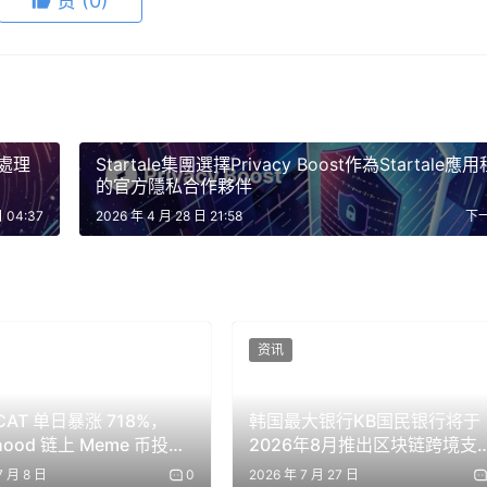
赞
(0)
人類學新研究：交易項目。
交易平台，但有一個很大的不同。我們委託克勞德代表同事們進
判。
pic.twitter.com/H2f6cLDlAW
nthropicAI)
2026 年 4 月 24 日
模處理
Startale集團選擇Privacy Boost作為Startale應
的官方隱私合作夥伴
日 04:37
2026 年 4 月 28 日 21:58
下
型能力成為決定結果的關鍵因素
69名參與者共完成了186筆交易，上架了500多件商品，總交
價格討論、還價和最終協議，無需預先溝通。defi交易規則。參與
资讯
持中立，平均評分集中在評估等級的中點附近。
CAT 单日暴涨 718%，
韩国最大银行KB国民银行将于
模型往往能取得更理想的經濟效益，包括更高的售價和更優的談
nhood 链上 Meme 币投机
2026年8月推出区块链跨境支
品平均成交價高於由低能力模型銷售的同類商品，這表明模型能
付，支持24/7连续转账
7 月 8 日
0
2026 年 7 月 27 日