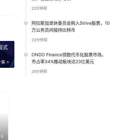
22分钟前
阿拉斯加退休委员会购入Strive股票，10
万公务员间接持比特币
23分钟前
用程式
ONDO Finance领跑代币化股票市场，
市占率34%推动板块达23亿美元
一篇
28分钟前
易額
者
判結
力會
0