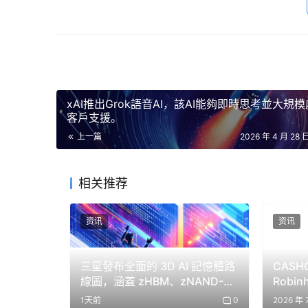
我們在舊金山辦公室為員工創建了一個
行買賣和談
— 人擇 (@A
xAI推出Grok語音AI，該AI能夠即時思考並大規
客戶支援。
上一篇
2026 年 4 月 28 
人工智慧代理大規模執行市場交易，模
相关推荐
結果表明，人工智慧代理商能夠大規模完成交易，
略高於4,000美元。談判以自然語言進行，包括
资讯
资讯
的回饋表明，他們對交易公平性的感知總體上保
三星發布全面的 3D AI 記憶體路
CASH
性能差異分析表明，與低能力系統相比，高能力
線圖，涵蓋 zHBM、zNAND-O
Robi
果。在對照實驗中，由高能力模型銷售的同類商
和 V10 BV-NAND。
潮再起
1天前
0
2026 年 
影響議價效率。