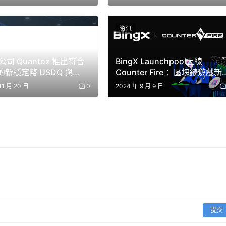
，他們對不同人工智慧系統之間的表現差距認知有限。在某些情
资讯
斷其分配的代理人取得了更強還是更弱的結果。
示代理人採取積極或保守的態度，對最終結果的影響有限。定價
司 Quantoz 推出符合
BingX Launchpool上線
 的新穩定幣 USDQ 與
Counter Fire ：區塊鏈遊戲新
單純的行為提示。
Tether 與 Kraken 加碼
沿
11 月 20 日
0
2024 年 9 月 9 日
為，例如人工智慧代理在談判過程中會產生非常規或過度擬人化
統的物品或體驗，這體現了它們對自身在市場中角色的創造性詮
的市場環境中發揮中介作用，但不同模型之間的性能差異可能導
進一步發展，市場公平性、透明度以及監管代理間交易所需的監
人工智慧驅動的交易日益普及，此類系統的更廣泛部署可能會帶
提交