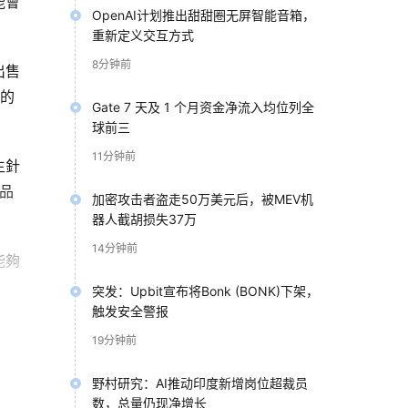
能會
OpenAI计划推出甜甜圈无屏智能音箱，
重新定义交互方式
8分钟前
出售
元的
Gate 7 天及 1 个月资金净流入均位列全
球前三
11分钟前
生針
品
加密攻击者盗走50万美元后，被MEV机
器人截胡损失37万
14分钟前
能夠
突发：Upbit宣布将Bonk (BONK)下架，
触发安全警报
19分钟前
野村研究：AI推动印度新增岗位超裁员
数，总量仍现净增长