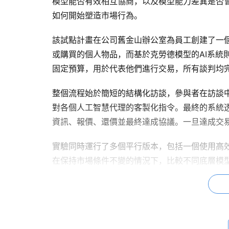
模型能否有效相互協商，以及模型能力差異是否
如何開始塑造市場行為。
該試點計畫在公司舊金山辦公室為員工創建了一
或購買的個人物品，而基於克勞德模型的AI系統
固定預算，用於代表他們進行交易，所有談判均完
整個流程始於簡短的結構化訪談，參與者在訪談
對各個人工智慧代理的客製化指令。最終的系統透
資訊、報價、還價並最終達成協議。一旦達成交
實驗同時運行了多個平行版本，包括一個使用高
在保持市場條件不變的情況下，比較不同底層模