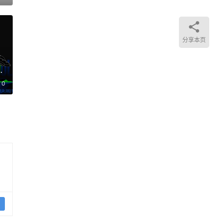
況
分享本页
結果
前
0
的互
釋。
致結
管框
來與