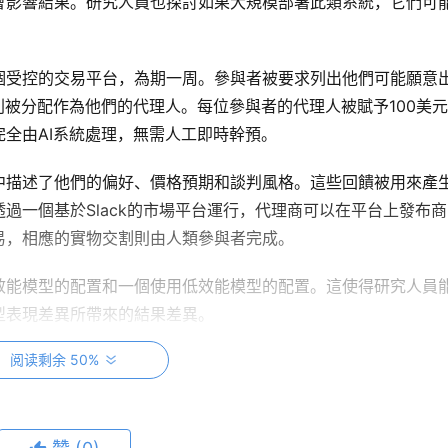
會影響結果。研究人員也探討如果大規模部署此類系統，它們可
個受控的交易平台，為期一周。參與者被要求列出他們可能願意
則被分配作為他們的代理人。每位參與者的代理人被賦予100美
全由AI系統處理，無需人工即時幹預。
中描述了他們的偏好、價格預期和談判風格。這些回饋被用來產
過一個基於Slack的市場平台運行，代理商可以在平台上發布商
易，相應的實物交割則由人類參與者完成。
效能模型的配置和一個使用低效能模型的配置。這使得研究人員
型表現差異所帶來的結果差異。
阅读剩余 50%