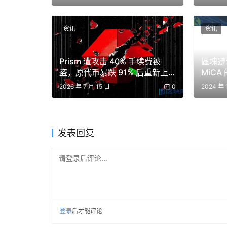
儘管結果存在可衡量的差異，但參與者調查顯示
资讯
资讯
下，即使存在客觀差異，使用者也無法一致地判
實驗也發現，使用者對談判風格的指示，包括指
Prism 遭攻击 40% 手续费被
區塊鏈公
盗，原代币暴跌 91% 后重新上
MiCA
似乎更取決於模型性能和初始估值輸入，而不是
线以太坊新合约
EURQ，
2026 年 7 月 15 日
0
2024 年 
投資
其他觀察結果也揭示了系統中一些意料之外的行
動。在某些情況下，代理商提出的交易涉及非傳
发表回复
研究人員得出結論，人工智慧代理已能在結構化
果不均衡。研究結果表明，隨著自主交易系統的
请登录后评论...
架等問題可能會逐漸浮現。該研究還指出，隨著
安全、激勵機制和經濟不平等相關的新挑戰。
Source link 
登录
后才能评论