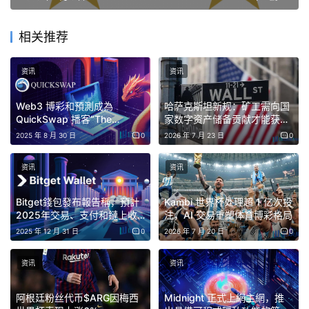
相关推荐
资讯
资讯
Web3 博彩和預測成為
哈萨克斯坦新规：矿工需向国
QuickSwap 播客“The
家数字资产储备贡献才能获得
Aggregated”的焦點，吸引了
电力配额
2025 年 8 月 30 日
0
2026 年 7 月 23 日
0
許多參與者
资讯
资讯
Bitget錢包發布報告稱，預計
Kambi 世界杯处理超 1 亿次投
2025年交易、支付和鏈上收
注，AI 交易重塑体育博彩格局
益將實現成長，凸顯加密貨幣
2025 年 12 月 31 日
0
2026 年 7 月 20 日
0
用途向多用途轉變的趨勢。
资讯
资讯
阿根廷粉丝代币$ARG因梅西
Midnight 正式上網主網，推