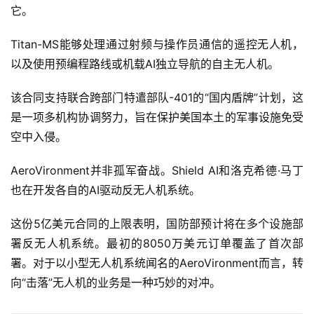
它。
Titan-MS能够处理通过射频与操作员通信的遥控无人机，
以及使用预编程路线或机载AI独立导航的自主无人机。
该合同支持联合跨部门特遣部队-401的“国内盾牌”计划，这
是一项多机构协调努力，旨在保护美国本土的军事设施免受
空中入侵。
AeroVironment并非孤军奋战。Shield AI和洛克希德·马丁
也在开发各自的AI驱动反无人机系统。
这份5亿美元合同的上限表明，国防部预计将在多个设施部
署反无人机系统。最初的8050万美元订单覆盖了首次部
署。对于以小型无人机系统闻名的AeroVironment而言，转
向“击落”无人机的业务是一种巧妙的对冲。