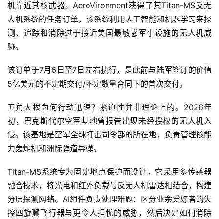
机靠近其核武器。AeroVironment获得了其Titan-MS反无
人机系统的任务订单，该系统利用人工智能和机器学习来探
测、追踪和消除过于接近美国最敏感军事设施的无人机威
胁。
该订单于7月6日至7日左右执行，是此前与陆军签订的价值
5亿美元的不定期交付/不定数量合同下的首次交付。
五角大楼为何行动迅速？紧迫性并非理论上的。2026年
初，巴克斯代尔空军基地曾报告出现未经授权的无人机入
侵。该基地是空军全球打击司令部的所在地，负责管理核能
力轰炸机和洲际弹道导弹。
Titan-MS系统专为固定地点保护而设计。它采用多传感器
融合技术，将光电和红外负载与反无人机雷达相结合，构建
分层探测网络。AI组件负责处理难题：区分业余爱好者的失
控四旋翼飞行器与更令人担忧的威胁，然后决定如何消除