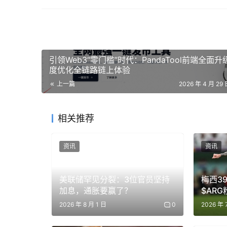
Brickken首席風險長兼聯合創始人Ludovico 
東和北非地區受監管機構真正可以信賴的結算基
保合規性。這正是Brickken在拓展新市場時所
引领Web3“零门槛”时代：PandaTool前端全面
度优化全链路链上体验
預計這兩個組織將協調代幣化資產的上線，包括在受
上一篇
2026 年 4 月 29 
礎設施層與 ADI Chain 為受監管的金融應用開發的
該協議將雙方置於中東和北非地區不斷擴大的機
相关推荐
及，正在推動現實世界資產向鏈上基礎設施遷移
资讯
资讯
Source link 
美联储罕见分裂：3位官员坚持
梅西3
加息，通胀要赢了？
$AR
免责声明：本文提供的信息不是交易建议。BlockWe
300%
在做出任何投资决策之前进行独立研究或咨询合格的
2026 年 8 月 1 日
0
2026 年 