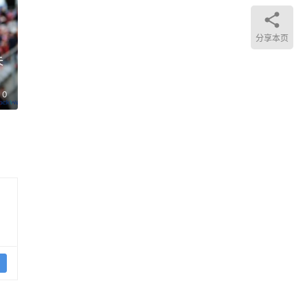
分享本页
失
0