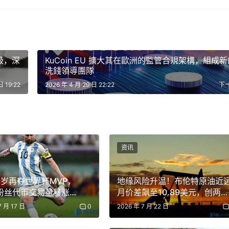
Rossi在一份書面聲明中表示：「ADI Chain做出了明確的投資：成
礎設施，與中央銀行保持一致，以迪拉姆為支撐，並從設計之初
尋求的以機構為先的願景。
升级，深
KuCoin EU 擴大其在歐洲的監管合規架構，組成
洗錢領導團隊
控框架下進行發行工作流程和二級市場分銷，將 Brickken 
日 19:22
2026 年 4 月 29 日 22:22
下
 Layer 2 架構相結合。
構數位資產格局中，該地區基於區塊鏈的結算和代幣化系統的日
。
资讯
9岁再夺世界杯MVP，
地缘风险升温！布伦特原油近
G粉丝代币交易量暴涨
月价差飙至10.89美元，创两月
eks.com不对根据本文提供的信息所做的任何投资承担责任。我们强烈建
新高
专业人士。
7 月 17 日
0
2026 年 7 月 22 日