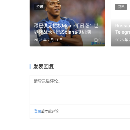
资讯
资讯
穆巴佩无授权Meme币暴涨：世
Russia
界杯战火引燃Solana投机潮
Teleg
Charge
2026 年 7 月 11 日
0
2026 年 
Wedne
发表回复
请登录后评论...
登录
后才能评论