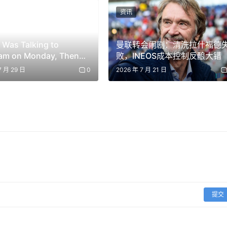
资讯
 Was Talking to
曼联转会闹剧：清洗拉什福德
ram on Monday, Then
败，INEOS成本控制反酿大错
s Pavel Durov on
7 月 29 日
0
2026 年 7 月 21 日
sday
提交