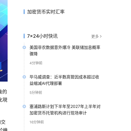
加密货币实时汇率
7×24小时快讯
更多
美国非农数据意外爆冷 美联储加息概率
骤降
4分钟前
毕马威调查：近半数高管因成本超过收
益缩减AI代理部署
後的
5分钟前
化現
塞浦路斯计划下半年至2027年上半年对
加密货币托管机构进行现场审计
的交
16分钟前
於機