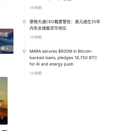
1小时前
為中
就確
摩根大通CEO戴蒙警告：美元或在25年
内失去储备货币地位
新的反
1小时前
的基
一篇
MARA secures $600M in Bitcoin-
backed loans, pledges 18,750 BTC
for AI and energy push
益普
1小时前
远
议
0