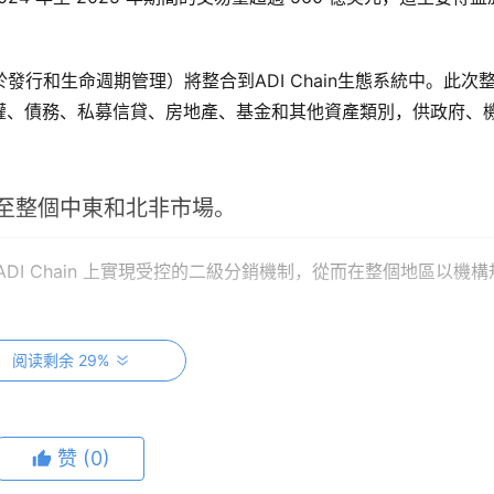
於發行和生命週期管理）將整合到ADI Chain生態系統中。此次
權、債務、私募信貸、房地產、基金和其他資產類別，供政府、
至整個中東和北非市場。
I Chain 上實現受控的二級分銷機制，從而在整個地區以機構
在一份書面聲明中表示：「受監管的代幣化基礎設施是機構意圖與鏈上執行
阅读剩余 29%
熟的發行和生命週期管理堆棧，深受金融機構信賴。」他補充道：「
構現在可以從其基礎化而為基礎的資產化而設計。
赞
(0)