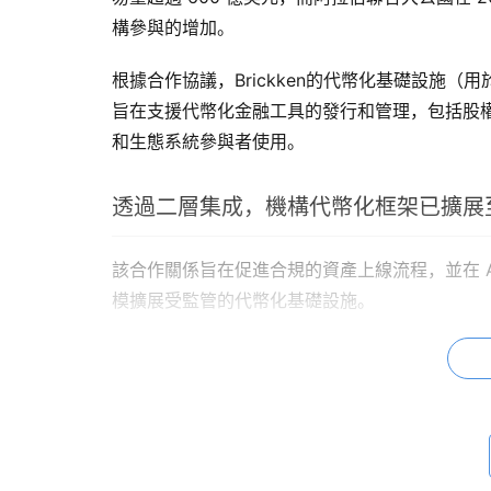
構參與的增加。
根據合作協議，Brickken的代幣化基礎設施（用
旨在支援代幣化金融工具的發行和管理，包括股
和生態系統參與者使用。
透過二層集成，機構代幣化框架已擴展
該合作關係旨在促進合規的資產上線流程，並在 AD
模擴展受監管的代幣化基礎設施。
ADI基金會執行長Andrey Lazorenko
間缺失的關鍵環節。Brickken提供了一套成
部署在ADI鏈上滿足中東和北非地區的政府和機