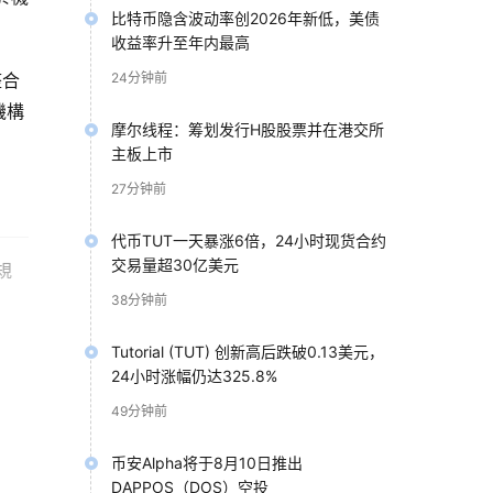
比特币隐含波动率创2026年新低，美债
收益率升至年内最高
整合
24分钟前
機構
摩尔线程：筹划发行H股股票并在港交所
主板上市
27分钟前
代币TUT一天暴涨6倍，24小时现货合约
交易量超30亿美元
規
38分钟前
Tutorial (TUT) 创新高后跌破0.13美元，
之
24小时涨幅仍达325.8%
將其
49分钟前
币安Alpha将于8月10日推出
DAPPOS（DOS）空投