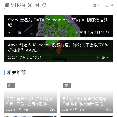
0
0
复制链接
Story 更名为 DATA Foundation，转向 AI 训练数据领
域
上一篇
2026 年 7 月 8 日 13:49
Aave 创始人 Kulechov 反驳报道，称公司不会以“70%”
折扣出售 AAVE
2026 年 7 月 8 日 13:54
下一篇
相关推荐
资讯
资讯
乌克兰再出重拳！扩大对俄加
五大行单季狂赚490亿美元：
密货币制裁，打击稳定币
金融“收租”模式碾压借贷，加
A7A5交易
密赛道面临新变局
2026 年 7 月 17 日
0
2026 年 7 月 15 日
0