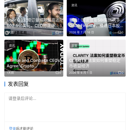
资讯
资讯
Uber Q3总预订量预期最高达
重磅！瑞波盟友SBI集团携手
602.5亿美元，CEO称正评估
Ondo Finance，推进日本股
稳定币跨境支付
票代币化与JPYSC稳定币扩张
1天前
0
2026 年 7 月 16 日
0
资讯
深度
Bitwise and Coinbase CEOs
CLARITY 法案如何重塑稳定
Agree: Crypto
币收益经济
Fundamentals Outpace
1天前
0
2026 年 6 月 1 日
0
Prices Right Now
发表回复
请登录后评论...
登录
后才能评论